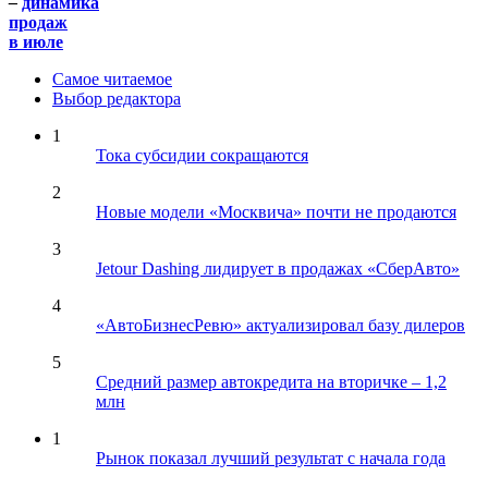
–
динамика
продаж
в июле
Самое читаемое
Выбор редактора
1
Тока субсидии сокращаются
2
Новые модели «Москвича» почти не продаются
3
Jetour Dashing лидирует в продажах «СберАвто»
4
«АвтоБизнесРевю» актуализировал базу дилеров
5
Средний размер автокредита на вторичке – 1,2
млн
1
Рынок показал лучший результат с начала года