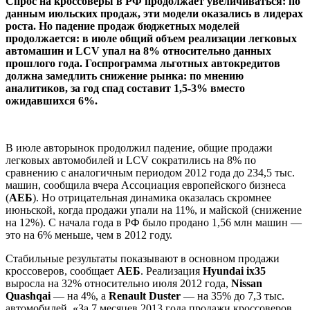
Спрос на кроссоверы в РФ продолжает увеличиваться: по
данным июльских продаж, эти модели оказались в лидерах
роста. Но падение продаж бюджетных моделей
продолжается: в июле общий объем реализации легковых
автомашин и LCV упал на 8% относительно данных
прошлого года. Госпрограмма льготных автокредитов
должна замедлить снижение рынка: по мнению
аналитиков, за год спад составит 1,5-3% вместо
ожидавшихся 6%.
В июле авторынок продолжил падение, общие продажи
легковых автомобилей и LCV сократились на 8% по
сравнению с аналогичным периодом 2012 года до 234,5 тыс.
машин, сообщила вчера Ассоциация европейского бизнеса
(
АЕБ
). Но отрицательная динамика оказалась скромнее
июньской, когда продажи упали на 11%, и майской (снижение
на 12%). С начала года в РФ было продано 1,56 млн машин —
это на 6% меньше, чем в 2012 году.
Стабильные результаты показывают в основном продажи
кроссоверов, сообщает
AEБ
. Реализация
Hyundai ix35
выросла на 32% относительно июля 2012 года,
Nissan
Quashqai
— на 4%, а
Renault Duster
— на 35% до 7,3 тыс.
автомобилей. «За 7 месяцев 2013 года продажи кроссоверов