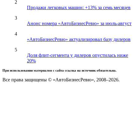
2
Продажи легковых машин: +13% за семь месяцев
3
Анонс номера «АвтоБизнесРевю» за июль-август
4
«АвтоБизнесРевю» актуализировал базу дилеров
5
Доля флит-сегмента у дилеров опустилась ниже
20%
При использовании материалов с сайта ссылка на источник обязательна.
Все права защищены © «АвтоБизнесРевю», 2008–2026.