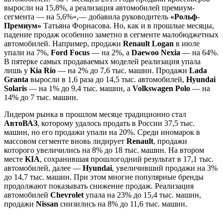
выросли на 15,8%, а реализация автомобилей премиум-
сегмента — на 5,6%»,— добавила руководитель
«Рольф-
Премиум»
Татьяна Форнасова. Но, как и в прошлые месяцы,
падение продаж особенно заметно в сегменте малобюджетных
автомобилей. Например, продажи
Renault Logan
в июле
упали на 7%,
Ford Focus
— на 2%, а
Daewoo Nexia
— на 64%.
В пятерке самых продаваемых моделей реализация упала
лишь у
Kia Rio
— на 2% до 7,6 тыс. машин. Продажи
Lada
Granta
выросли в 1,6 раза до 14,5 тыс. автомобилей,
Hyundai
Solaris
— на 1% до 9,4 тыс. машин, а
Volkswagen Polo
— на
14% до 7 тыс. машин.
Лидером рынка в прошлом месяце традиционно стал
АвтоВАЗ
, которому удалось продать в России 37,5 тыс.
машин, но его продажи упали на 20%. Среди иномарок в
массовом сегменте вновь лидирует
Renault
, продажи
которого увеличились на 8% до 18 тыс. машин. На втором
месте
KIA
, сохранившая прошлогодний результат в 17,1 тыс.
автомобилей, далее —
Hyundai
, увеличивший продажи на 3%
до 14,7 тыс. машин. При этом многие популярные бренды
продолжают показывать снижение продаж. Реализация
автомобилей
Chevrolet
упала на 23% до 15,4 тыс. машин,
продажи
Nissan
снизились на 8% до 11,6 тыс. машин.