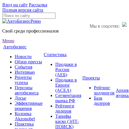
Вход на сайт
Рассылка
Полная версия сайта
Мы в соцсетях:
Свой среди профессионалов
Меню
Автобизнес
Статистика
Новости
Обзор прессы
Продажи в
События
России
Интервью
(АЕБ)
Рецепты
Проекты
Продажи в
успеха
Европе
Персоны
Рейтинг
(ACEA)
Архив
автобизнеса
холдингов
Сегментация
журна
Досье
База
рынка РФ
Эффективные
дилеров
Рейтинги
решения
дилеров
Колонка
Тарифы
Akzonobel
каско (ЭЛТ-
Практика
ПОИСК)