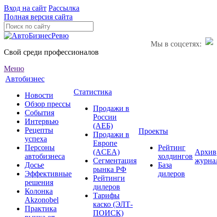
Вход на сайт
Рассылка
Полная версия сайта
Мы в соцсетях:
Свой среди профессионалов
Меню
Автобизнес
Статистика
Новости
Обзор прессы
Продажи в
События
России
Интервью
(АЕБ)
Рецепты
Проекты
Продажи в
успеха
Европе
Персоны
Рейтинг
(ACEA)
Архив
автобизнеса
холдингов
Сегментация
журна
Досье
База
рынка РФ
Эффективные
дилеров
Рейтинги
решения
дилеров
Колонка
Тарифы
Akzonobel
каско (ЭЛТ-
Практика
ПОИСК)