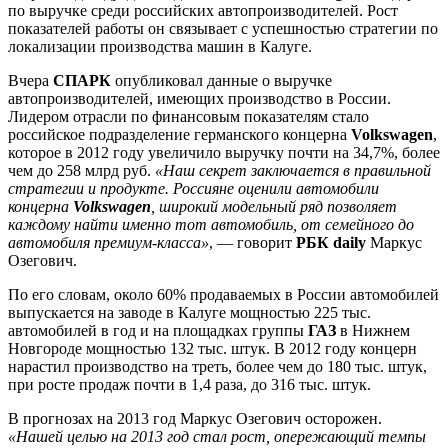
по выручке среди рос­сий­ских авто­производителей. Рост
показателей работы он связывает с успешностью стратегии по
локализации производства машин в Калуге.
Вчера
СПАРК
опубликовал данные о выручке
автопроизводителей, имеющих производ­ство в России.
Лидером отрасли по финансовым показателям стало
российское подразделение германского концерна
Volkswagen
,
которое в 2012 году увеличило выручку почти на 34,7%, более
чем до 258 млрд руб.
«Наш секрет заключается в правильной
стратегии и продукте. Россияне оценили автомобили
концерна
Volkswagen
, широкий модельный ряд позволяет
каждому найти именно тот авто­мобиль, от семейного до
автомобиля премиум-класса»
, — говорит
РБК
daily
Маркус
Озегович.
По его словам, около 60% продаваемых в России автомобилей
выпускается на заводе в Калуге мощностью 225 тыс.
автомобилей в год и на площадках группы
ГАЗ
в Нижнем
Новгороде мощностью 132 тыс. штук. В 2012 году концерн
нарастил производство на треть, более чем до 180 тыс. штук,
при росте продаж почти в 1,4 раза, до 316 тыс. штук.
В прогнозах на 2013 год Маркус Озегович осторожен.
«Нашей целью на 2013 год стал рост, опережающий темпы