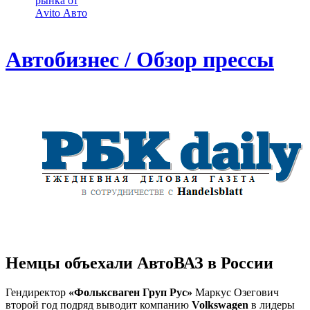
рынка от
Аvito Авто
Автобизнес / Обзор прессы
Немцы объехали АвтоВАЗ в России
Гендиректор
«Фольксваген Груп Рус»
Маркус Озегович
второй год подряд выводит компанию
Volkswagen
в ли­деры