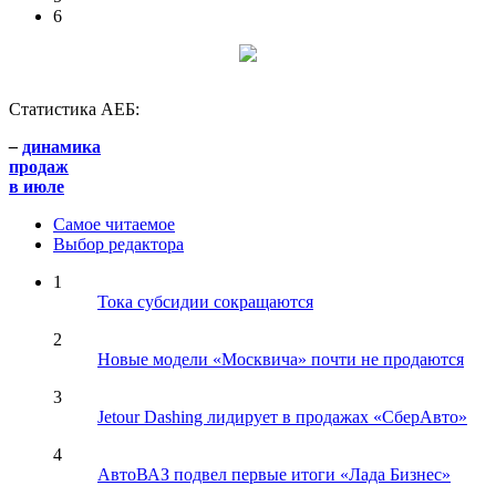
6
Статистика АЕБ:
–
динамика
продаж
в июле
Самое читаемое
Выбор редактора
1
Тока субсидии сокращаются
2
Новые модели «Москвича» почти не продаются
3
Jetour Dashing лидирует в продажах «СберАвто»
4
АвтоВАЗ подвел первые итоги «Лада Бизнес»