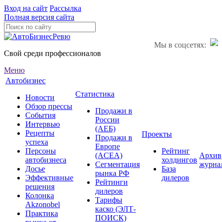
Вход на сайт
Рассылка
Полная версия сайта
Мы в соцсетях:
Свой среди профессионалов
Меню
Автобизнес
Статистика
Новости
Обзор прессы
Продажи в
События
России
Интервью
(АЕБ)
Рецепты
Проекты
Продажи в
успеха
Европе
Персоны
Рейтинг
(ACEA)
Архив
автобизнеса
холдингов
Сегментация
журна
Досье
База
рынка РФ
Эффективные
дилеров
Рейтинги
решения
дилеров
Колонка
Тарифы
Akzonobel
каско (ЭЛТ-
Практика
ПОИСК)