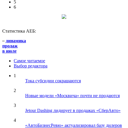
5
6
Статистика АЕБ:
–
динамика
продаж
в июле
Самое читаемое
Выбор редактора
1
Тока субсидии сокращаются
2
Новые модели «Москвича» почти не продаются
3
Jetour Dashing лидирует в продажах «СберАвто»
4
«АвтоБизнесРевю» актуализировал базу дилеров