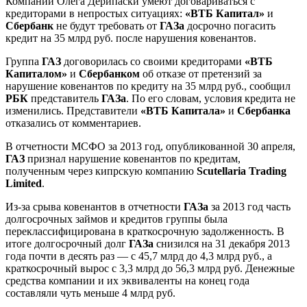
Компании Олега Дерипаски умеют договариваться с
кредиторами в непростых ситуациях:
«ВТБ Капитал»
и
Сбербанк
не будут требовать от
ГАЗа
досрочно погасить
кредит на 35 млрд руб. после нарушения ковенантов.
Группа
ГАЗ
договорилась со своими кредиторами
«ВТБ
Капиталом»
и
Сбербанком
об отказе от претензий за
нарушение ковенантов по кредиту на 35 млрд руб., сообщил
РБК
представитель
ГАЗа
. По его словам, условия кредита не
изменились. Представители
«ВТБ Капитала»
и
Сбербанка
отказались от комментариев.
В отчетности МСФО за 2013 год, опубликованной 30 апреля,
ГАЗ
признал нарушение ковенантов по кредитам,
полученным через кипрскую компанию
Scutellaria Trading
Limited
.
Из-за срыва ковенантов в отчетности
ГАЗа
за 2013 год часть
долгосрочных займов и кредитов группы была
переклассифицирована в краткосрочную задолженность. В
итоге долгосрочный долг
ГАЗа
снизился на 31 декабря 2013
года почти в десять раз — с 45,7 млрд до 4,3 млрд руб., а
краткосрочный вырос с 3,3 млрд до 56,3 млрд руб. Денежные
средства компании и их эквиваленты на конец года
составляли чуть меньше 4 млрд руб.