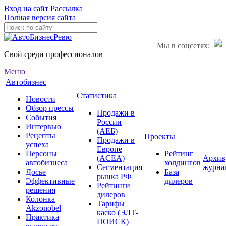
Вход на сайт
Рассылка
Полная версия сайта
Мы в соцсетях:
Свой среди профессионалов
Меню
Автобизнес
Статистика
Новости
Обзор прессы
Продажи в
События
России
Интервью
(АЕБ)
Рецепты
Проекты
Продажи в
успеха
Европе
Персоны
Рейтинг
(ACEA)
Архив
автобизнеса
холдингов
Сегментация
журна
Досье
База
рынка РФ
Эффективные
дилеров
Рейтинги
решения
дилеров
Колонка
Тарифы
Akzonobel
каско (ЭЛТ-
Практика
ПОИСК)