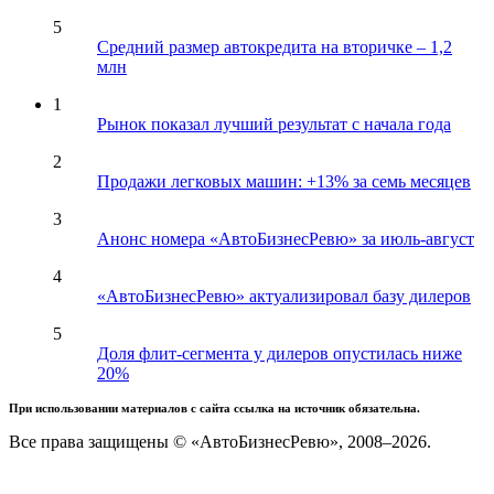
5
Средний размер автокредита на вторичке – 1,2
млн
1
Рынок показал лучший результат с начала года
2
Продажи легковых машин: +13% за семь месяцев
3
Анонс номера «АвтоБизнесРевю» за июль-август
4
«АвтоБизнесРевю» актуализировал базу дилеров
5
Доля флит-сегмента у дилеров опустилась ниже
20%
При использовании материалов с сайта ссылка на источник обязательна.
Все права защищены © «АвтоБизнесРевю», 2008–2026.