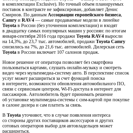
в комплектации Exclusive). Но точный объем планируемых
поставок в контракте не зафиксирован, добавляет Денис
Смирнов. По данным
Ассоциации европейского бизнеса
,
Camry
и
RAV4
— самые продаваемые модели в линейке
Toyota
в России (без уточнения комплектации) и входят
в двадцатку самых популярных машин у россиян: по итогам
января-сентября 2016 года продажи
Toyota RAV4
выросли
на 14,3%, до 23,7 тыс. автомобилей, продажи
Toyota Camry
снизились на 7%, до 21,6 тыс. автомобилей. Дилерская сеть
Toyota
в России включает 107 салонов продаж.
Новое решение от оператора позволяет без смартфона
пользоваться картами, слушать онлайн-музыку и смотреть
видео через мультимедиа-систему авто. В перспективе список
услуг может расшириться за счет функций поиска
в интернете, возможности обновления автомобильного ПО,
связи с сервисным центром, Wi-Fi-доступа в интернет для
пассажиров. Автолюбитель будет принимать решение
об установке мультимедиа-системы с сим-картой при покупке
в салоне дилера и сам платить за связь.
В
Toyota
уточняют, что в случае появления интереса
со стороны других поставщиков аксессуаров и других
сотовых операторов выбор для автовладельцев может
расшириться.