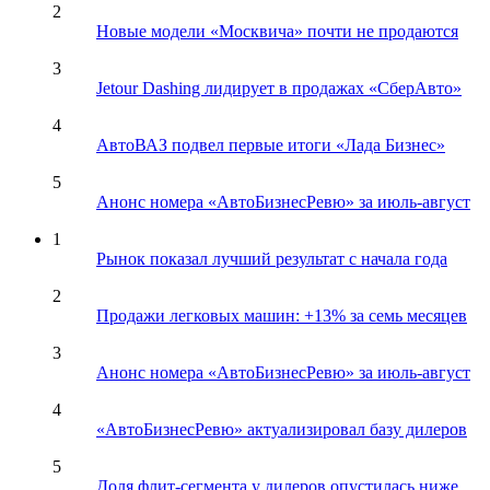
2
Новые модели «Москвича» почти не продаются
3
Jetour Dashing лидирует в продажах «СберАвто»
4
АвтоВАЗ подвел первые итоги «Лада Бизнес»
5
Анонс номера «АвтоБизнесРевю» за июль-август
1
Рынок показал лучший результат с начала года
2
Продажи легковых машин: +13% за семь месяцев
3
Анонс номера «АвтоБизнесРевю» за июль-август
4
«АвтоБизнесРевю» актуализировал базу дилеров
5
Доля флит-сегмента у дилеров опустилась ниже