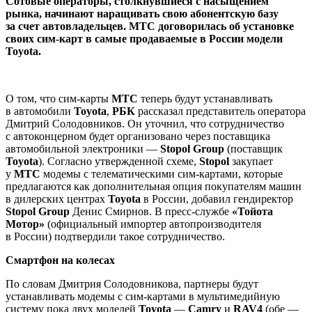
Сотовые операторы, столкнувшиеся с насыщением
рынка, начинают наращивать свою абонентскую базу
за счет автовладельцев. МТС договорилась об установке
своих сим-карт в самые продаваемые в России модели
Toyota.
О том, что сим​-карты
МТС
теперь будут устанавливать
в автомобили
Toyota
,
РБК
рассказал представитель оператора
Дмитрий Солодовников. Он уточнил, что сотрудничество
с автоконцерном будет организовано через поставщика
автомобильной электроники —
Stopol Group
(поставщик
Toyota
). Согласно утвержденной схеме,
Stopol
закупает
у
МТС
модемы с телематическими сим-картами, которые
предлагаются как дополнительная опция покупателям машин
в дилерских центрах
Toyota
в России, добавил гендиректор
Stopol Group
Денис Смирнов. В пресс-службе
«Тойота
Мотор»
(официальный импортер автопроизводителя
в России) подтвердили такое сотрудничество.
Смартфон на колесах
По словам Дмитрия Солодовникова, партнеры будут
устанавливать модемы с сим-картами в мультимедийную
систему пока двух моделей
Toyota
—
Camry
и
RAV4
(обе —