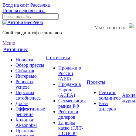
Вход на сайт
Рассылка
Полная версия сайта
Мы в соцсетях:
Свой среди профессионалов
Меню
Автобизнес
Статистика
Новости
Обзор прессы
Продажи в
События
России
Интервью
(АЕБ)
Рецепты
Проекты
Продажи в
успеха
Европе
Персоны
Рейтинг
(ACEA)
Архив
автобизнеса
холдингов
Сегментация
журна
Досье
База
рынка РФ
Эффективные
дилеров
Рейтинги
решения
дилеров
Колонка
Тарифы
Akzonobel
каско (ЭЛТ-
Практика
ПОИСК)