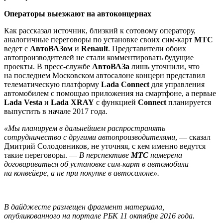
Операторы выезжают на автоконцернах
Как рассказал источник, близкий к сотовому оператору,
аналогичные переговоры по установке своих сим-карт
МТС
ведет с
АвтоВАЗом
и
Renault
. Представители обоих
автопроизводителей не стали комментировать будущие
проекты. В пресс-службе
АвтоВАЗа
лишь уточнили, что
на последнем Московском автосалоне концерн представил
телематическую платформу
Lada Connect
для управления
автомобилем с помощью приложения на смартфоне, а первые
Lada Vesta
и
Lada XRAY
с функцией
Connect
планируется
выпустить в начале 2017 года.
«Мы планируем в дальнейшем распространять
сотрудничество с другими автопроизводителями
, — сказал
Дмитрий Солодовников, не уточняя, с кем именно ведутся
такие переговоры. —
В перспективе
МТС
намерена
договариваться об установке сим-карт в автомобили
на конвейере, а не при покупке в автосалоне».
В дайджесте размещен фрагмент материала,
опубликованного на портале РБК 11 октября 2016 года.