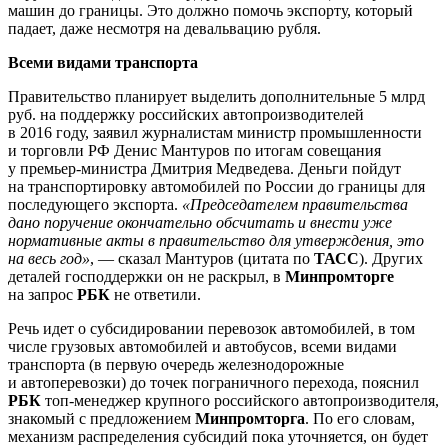
машин до границы. Это должно помочь экспорту, который
падает, даже несмотря на девальвацию рубля.
Всеми видами транспорта
Правительство планирует выделить дополнительные 5 млрд
руб. на поддержку российских автопроизводителей
в 2016 году, заявил журналистам министр промышленности
и торговли РФ Денис Мантуров по итогам совещания
у премьер-министра Дмитрия Медведева. Деньги пойдут
на транспортировку автомобилей по России до границы для
последующего экспорта.
«Председателем правительства
дано поручение окончательно обсчитать и внести уже
нормативные акты в правительство для утверждения, это
на весь год»
, — сказал Мантуров (цитата по
ТАСС
). Других
деталей господдержки он не раскрыл, в
Минпромторге
на запрос
РБК
не ответили.
Речь идет о субсидировании перевозок автомобилей, в том
числе грузовых автомобилей и автобусов, всеми видами
транспорта (в первую очередь железнодорожные
и автоперевозки) до точек пограничного перехода, пояснил
РБК
топ-менеджер крупного российского автопроизводителя,
знакомый с предложением
Минпромторга
. По его словам,
механизм распределения субсидий пока уточняется, он будет