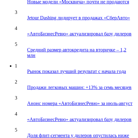
Новые модели «Москвича» почти не продаются
3
Jetour Dashing лидирует в продажах «СберАвто»
4
«АвтоБизнесРевю» актуализировал базу дилеров
5
Средний размер автокредита на вторичке – 1,2
млн
1
Рынок показал лучший результат с начала года
2
Продажи легковых машин: +13% за семь месяцев
3
Анонс номера «АвтоБизнесРевю» за июль-август
4
«АвтоБизнесРевю» актуализировал базу дилеров
5
Доля флит-сегмента у дилеров опустилась ниже