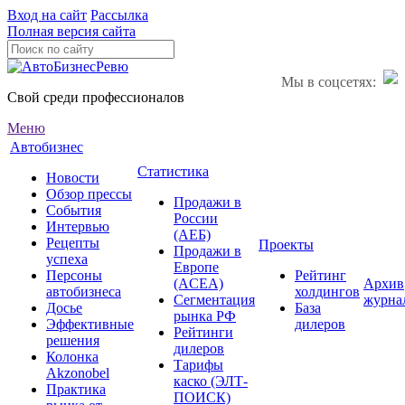
Вход на сайт
Рассылка
Полная версия сайта
Мы в соцсетях:
Свой среди профессионалов
Меню
Автобизнес
Статистика
Новости
Обзор прессы
Продажи в
События
России
Интервью
(АЕБ)
Рецепты
Проекты
Продажи в
успеха
Европе
Персоны
Рейтинг
(ACEA)
Архив
автобизнеса
холдингов
Сегментация
журна
Досье
База
рынка РФ
Эффективные
дилеров
Рейтинги
решения
дилеров
Колонка
Тарифы
Akzonobel
каско (ЭЛТ-
Практика
ПОИСК)