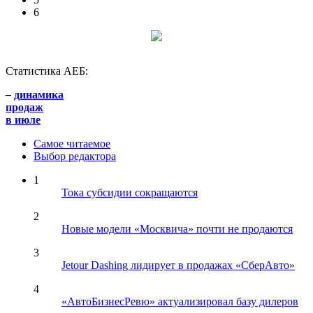
6
Статистика АЕБ:
–
динамика
продаж
в июле
Самое читаемое
Выбор редактора
1
Тока субсидии сокращаются
2
Новые модели «Москвича» почти не продаются
3
Jetour Dashing лидирует в продажах «СберАвто»
4
«АвтоБизнесРевю» актуализировал базу дилеров