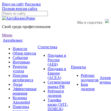
Вход на сайт
Рассылка
Полная версия сайта
Мы в соцсетях:
Свой среди профессионалов
Меню
Автобизнес
Статистика
Новости
Обзор прессы
Продажи в
События
России
Интервью
(АЕБ)
Рецепты
Проекты
Продажи в
успеха
Европе
Персоны
Рейтинг
(ACEA)
Архив
автобизнеса
холдингов
Сегментация
журна
Досье
База
рынка РФ
Эффективные
дилеров
Рейтинги
решения
дилеров
Колонка
Тарифы
Akzonobel
каско (ЭЛТ-
Практика
ПОИСК)