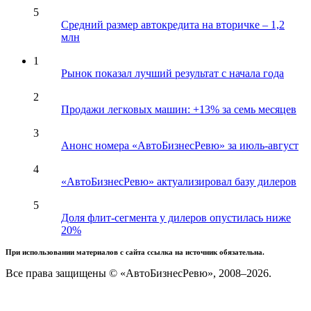
5
Средний размер автокредита на вторичке – 1,2
млн
1
Рынок показал лучший результат с начала года
2
Продажи легковых машин: +13% за семь месяцев
3
Анонс номера «АвтоБизнесРевю» за июль-август
4
«АвтоБизнесРевю» актуализировал базу дилеров
5
Доля флит-сегмента у дилеров опустилась ниже
20%
При использовании материалов с сайта ссылка на источник обязательна.
Все права защищены © «АвтоБизнесРевю», 2008–2026.