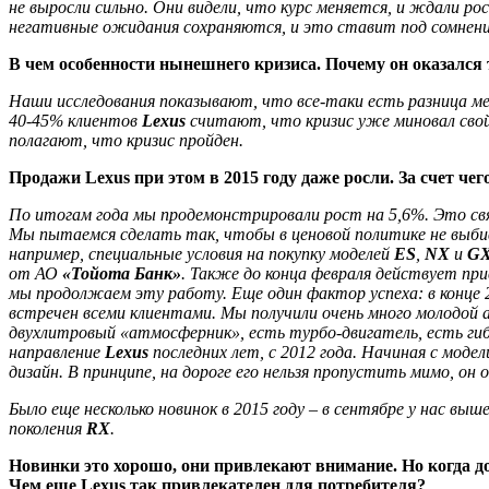
не выросли сильно. Они видели, что курс меняется, и ждали ро
негативные ожидания сохраняются, и это ставит под сомнение
В чем особенности нынешнего кризиса. Почему он оказалс
Наши исследования показывают, что все-таки есть разница ме
40-45% клиентов
Lexus
считают, что кризис уже миновал свой 
полагают, что кризис пройден.
Продажи Lexus при этом в 2015 году даже росли. За счет чег
По итогам года мы продемонстрировали рост на 5,6%. Это свя
Мы пытаемся сделать так, чтобы в ценовой политике не выбив
например, специальные условия на покупку моделей
ES
,
NX
и
G
от АО
«Тойота Банк»
. Также до конца февраля действует п
мы продолжаем эту работу. Еще один фактор успеха: в конце
встречен всеми клиентами. Мы получили очень много молодой 
двухлитровый «атмосферник», есть турбо-двигатель, есть ги
направление
Lexus
последних лет, с 2012 года. Начиная с моде
дизайн. В принципе, на дороге его нельзя пропустить мимо, он
Было еще несколько новинок в 2015 году – в сентябре у нас вы
поколения
RX
.
Новинки это хорошо, они привлекают внимание. Но когда до
Чем еще Lexus так привлекателен для потребителя?