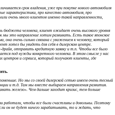
еличивается срок владения, уже при покупке нового автомобиля
ные характеристики, про качество автомобиля, про
учили очень много клиентов именно такой направленности,
сть бюджета человека, клиент ожидает очень высокого уровня
ак мы это направление хотим развивать. Есть такое японское
, она очень сильно связана с уважением к человеку, который
ент хотел бы увидеть для себя в дилерском центре.
т-драйв, отправить кредитную заявку и т.п. Чтобы все было
ается под нужды конкретного человека. В этом смысле у нас
х центров и сервиса, который получают клиенты, где
ить.
поменьше. Но мы со своей дилерской сетью имеем очень тесный
нции и т.д. Там мы вместе выбираем направления развития.
авать железо». Чем дальше заходит кризис, тем больше
цепи работали, чтобы все были счастливы и довольны. Поэтому
если он не будет ничего зарабатывать, то и ждать, что