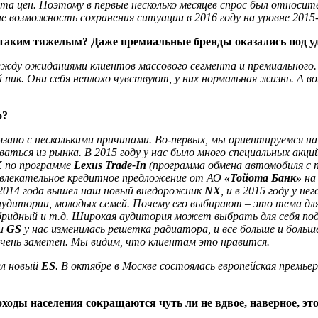
ста цен. Поэтому в первые несколько месяцев спрос был относит
 возможность сохранения ситуации в 2016 году на уровне 2015
я таким тяжелым? Даже премиальные бренды оказались под у
жду ожиданиями клиентов массового сегмента и премиального. 
пик. Они себя неплохо чувствуют, у них нормальная жизнь. А в
о?
зано с несколькими причинами. Во-первых, мы ориентируемся на
аться из рынка. В 2015 году у нас было много специальных ак
X
по программе
Lexus Trade-In
(программа обмена автомобиля с п
ривлекательное кредитное предложение от АО
«Тойота Банк»
на
 2014 года вышел наш новый внедорожник
NX
, и в 2015 году у н
аудитории, молодых семей. Почему его выбирают – это тема для
бридный и т.д. Широкая аудитория может выбрать для себя под
ли
GS
у нас изменилась решетка радиатора, и все больше и боль
 очень заметен. Мы видим, что клиентам это нравится.
шел новый
ES
. В октябре в Москве состоялась европейская премье
ходы населения сокращаются чуть ли не вдвое, наверное, эт