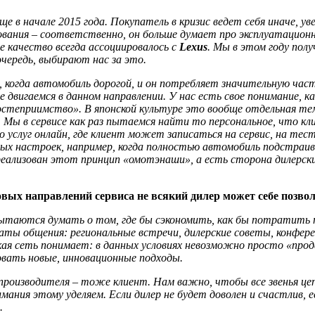
е в начале 2015 года. Покупатель в кризис ведет себя иначе, ув
ования – соответственно, он больше думает про эксплуатацион
 качество всегда ассоциировалось с
Lexus
. Мы в этом году пол
чередь, выбирают нас за это.
, когда автомобиль дорогой, и он потребляет значительную ча
двигаемся в данном направлении. У нас есть свое понимание, к
остеприимство». В японской культуре это вообще отдельная тема
 Мы в сервисе как раз пытаемся найти то персональное, что кли
о услуг онлайн, где клиент может записаться на сервис, на тес
ных настроек, например, когда полностью автомобиль подстраив
еализован этот принцип «омотэнаши», а есть сторона дилерски
вых направлений сервиса не всякий дилер может себе позвол
 пытаются думать о том, где бы сэкономить, как бы потратить 
ты общения: региональные встречи, дилерские советы, конфере
кая сеть понимает: в данных условиях невозможно просто «прод
вать новые, инновационные подходы.
для производителя – тоже клиент. Нам важно, чтобы все звенья 
ания этому уделяем. Если дилер не будет доволен и счастлив, 
.