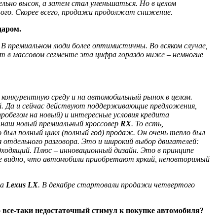
ельно высок, а затем стал уменьшаться. Но в целом
-ого. Скорее всего, продажи продолжат снижение.
даром.
В премиальном люди более оптимистичны. Во всяком случае,
от в массовом сегменте эта цифра гораздо ниже – немногие
 конкурентную среду и на автомобильный рынок в целом.
ций. Да и сейчас действуют поддерживающие предложения,
робегом на новый) и интересные условия кредита
 наш новый премиальный кроссовер
RX
. То есть,
его был полный цикл (полный год) продаж. Он очень тепло был
 отдельного разговора. Это и широкий выбор двигателей:
ходящий. Плюс – инновационный дизайн. Это в принципе
ше видно, что автомобили приобретают яркий, неповторимый
ра
Lexus LX
. В декабре стартовали продажи четвертого
о все-таки недостаточный стимул к покупке автомобиля?