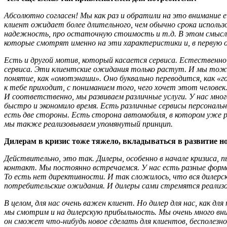
Абсолютно согласен! Мы как раз и обратили на это внимание ещ
клиент ожидает более длительного, чем обычно срока использ
надежность, про остаточную стоимость и т.д. В этом смысле
которые смотрят именно на эти характеристики и, в первую о
Есть и другой мотив, который касается сервиса. Естественно
сервиса. Эти клиентские ожидания только растут. И мы тоже 
понятие, как «омотэнаши». Оно буквально переводится, как «г
к тебе приходит, с пониманием того, чего хочет этот человек.
И соответственно, мы развиваем различные услуги. У нас мног
быстро и экономило время. Есть различные сервисы персональ
есть две стороны. Есть сторона автомобиля, в котором уже р
мы также реализовываем упомянутый принцип.
Дилерам в кризис тоже тяжело, вкладываться в развитие но
Действительно, это так. Дилеры, особенно в начале кризиса,
контакт. Мы постоянно встречаемся. У нас есть разные форма
То есть нет директивности. И так сложилось, что вся дилерс
потребительские ожидания. И дилеры сами стремятся реализо
В целом, для нас очень важен клиент. Но дилер для нас, как 
мы смотрим и на дилерскую прибыльность. Мы очень много вним
он сможет что-нибудь новое сделать для клиентов, бесполезно