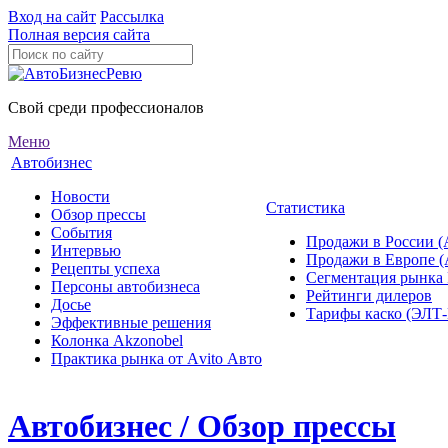
Вход на сайт
Рассылка
Полная версия сайта
Свой среди профессионалов
Меню
Автобизнес
Новости
Статистика
Обзор прессы
События
Продажи в России (
Интервью
Продажи в Европе 
Рецепты успеха
Сегментация рынка
Персоны автобизнеса
Рейтинги дилеров
Досье
Тарифы каско (ЭЛ
Эффективные решения
Колонка Akzonobel
Практика рынка от Аvito Авто
Автобизнес / Обзор прессы