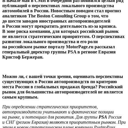
В начале мая в СМИ в очередной раз появился целый ряд
публикаций о перспективах локального производства
автомобилей в России. Новостным поводом стал прогноз
аналитиков The Boston Consulting Group о том, что
до шести заводов иностранных автопроизводителей
в России могут прекратить деятельность из-за кризиса.
В зоне риска компании, для которых российский рынок
не является стратегическим приоритетом. О перспективах
развития локального производства и его роли
на российском рынке порталу MotorPage.ru рассказал
генеральный директор группы PSA в регионе Евразия
Кристоф Бержеран.
Можно ли, с вашей точки зрения, оценивать перспективы
существующих в России автопроизводств по критерию
места России в глобальных продажах бренда? Российский
рынок для большинства автопроизводителей не является
самым крупным.
При определении стратегических приоритетов,
автопроизводители учитывают и фактические позиции
на рынке, и потенциал для развития. Для группы
PSA
Россия
и СНГ (регион Евразия) являются приоритетным рынком. При
этом в новом стратегическом плане компании PushtoPass