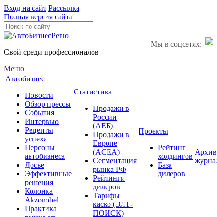
Вход на сайт
Рассылка
Полная версия сайта
Мы в соцсетях:
Свой среди профессионалов
Меню
Автобизнес
Статистика
Новости
Обзор прессы
Продажи в
События
России
Интервью
(АЕБ)
Рецепты
Проекты
Продажи в
успеха
Европе
Персоны
Рейтинг
(ACEA)
Архив
автобизнеса
холдингов
Сегментация
журна
Досье
База
рынка РФ
Эффективные
дилеров
Рейтинги
решения
дилеров
Колонка
Тарифы
Akzonobel
каско (ЭЛТ-
Практика
ПОИСК)