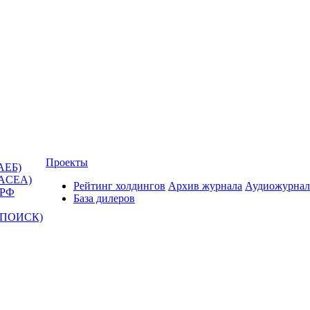
Проекты
АЕБ)
(ACEA)
Рейтинг холдингов
Архив журнала
Аудиожурнал
 РФ
База дилеров
Т-ПОИСК)