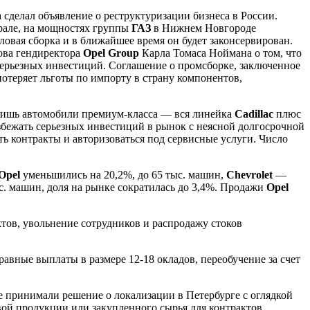
а сделал объявление о реструктуризации бизнеса в России.
рале, на мощностях группы
ГАЗ
в Нижнем Новгороде
ловая сборка и в ближайшее время он будет законсервирован.
лова гендиректора
Opel Group
Карла Томаса Ноймана о том, что
 серьезных инвестиций. Соглашение о промсборке, заключенное
отеряет льготы по импорту в страну компонентов,
 лишь автомобили премиум-класса — вся линейка
Cadillac
плюс
избежать серьезных инвестиций в рынок с неясной долгосрочной
ть контракты и авторизоваться под сервисные услуги. Число
Opel
уменьшились на 20,2%, до 65 тыс. машин,
Chevrolet
—
ыс. машин, доля на рынке сократилась до 3,4%. Продажи
Opel
тов, увольнение сотрудников и распродажу стоков
авные выплаты в размере 12-18 окладов, переобучение за счет
е принимали решение о локализации в Петербурге с оглядкой
вой продукции или закупленного сырья для контрактов