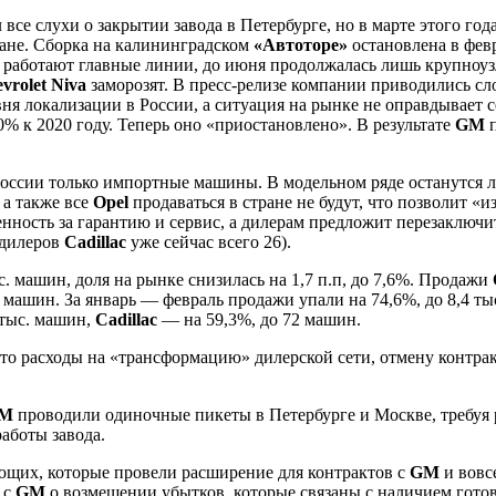
 все слухи о закрытии завода в Петербурге, но в марте этого год
ране. Сборка на калининградском
«Автоторе»
остановлена в фев
не работают главные линии, до июня продолжалась лишь крупноуз
vrolet Niva
заморозят. В пресс-релизе компании приводились с
вня локализации в России, а ситуация на рынке не оправдывает
% к 2020 году. Теперь оно «приостановлено». В результате
GM
п
России только импортные машины. В модельном ряде останутся
, а также все
Opel
продаваться в стране не будут, что позволит «
енность за гарантию и сервис, а дилерам предложит перезаключи
(дилеров
Cadillac
уже сейчас всего 26).
с. машин, доля на рынке снизилась на 1,7 п.п, до 7,6%. Продажи
. машин. За январь — февраль продажи упали на 74,6%, до 8,4 т
 тыс. машин,
Cadillac
— на 59,3%, до 72 машин.
о расходы на «трансформацию» дилерской сети, отмену контрак
M
проводили одиночные пикеты в Петербурге и Москве, требуя р
аботы завода.
ющих, которые провели расширение для контрактов с
GM
и вовс
 с
GM
о возмещении убытков, которые связаны с наличием гото