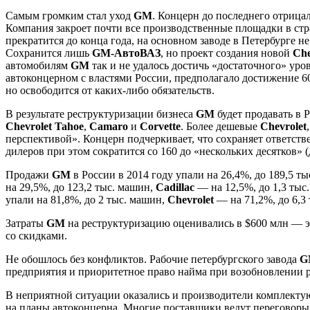
Самым громким стал уход
GM
. Концерн до последнего отрицал
Компания закроет почти все производственные площадки в ст
прекратится до конца года, на основном заводе в Петербурге 
Сохранится лишь
GM-АвтоВАЗ
, но проект создания новой
Che
автомобилям
GM
так и не удалось достичь «достаточного» уро
автоконцерном с властями России, предполагало достижение 60
но освободится от каких-либо обязательств.
В результате реструктуризации бизнеса
GM
будет продавать в 
Chevrolet Tahoe
,
Camaro
и
Corvette
. Более дешевые
Chevrolet
перспективой». Концерн подчеркивает, что сохраняет ответств
дилеров при этом сократится со 160 до «нескольких десятков» 
Продажи
GM
в России в 2014 году упали на 26,4%, до 189,5 ты
на 29,5%, до 123,2 тыс. машин,
Cadillac
— на 12,5%, до 1,3 тыс
упали на 81,8%, до 2 тыс. машин,
Chevrolet
— на 71,2%, до 6,3
Затраты
GM
на реструктуризацию оценивались в $600 млн — эт
со скидками.
Не обошлось без конфликтов. Рабочие петербургского завода
G
предприятия и приоритетное право найма при возобновлении р
В неприятной ситуации оказались и производители комплекту
на планы автоконцерна. Многие поставщики ведут переговоры