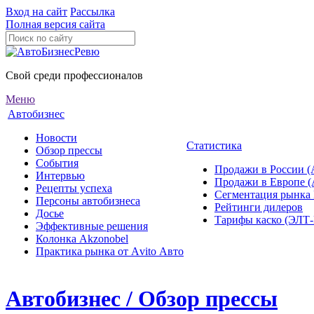
Вход на сайт
Рассылка
Полная версия сайта
Свой среди профессионалов
Меню
Автобизнес
Новости
Статистика
Обзор прессы
События
Продажи в России (
Интервью
Продажи в Европе 
Рецепты успеха
Сегментация рынка
Персоны автобизнеса
Рейтинги дилеров
Досье
Тарифы каско (ЭЛ
Эффективные решения
Колонка Akzonobel
Практика рынка от Аvito Авто
Автобизнес / Обзор прессы