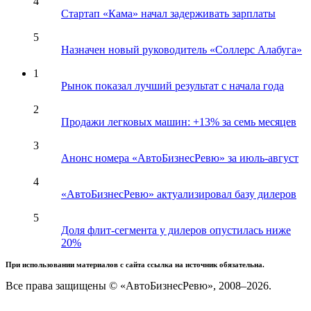
4
Стартап «Кама» начал задерживать зарплаты
5
Назначен новый руководитель «Соллерс Алабуга»
1
Рынок показал лучший результат с начала года
2
Продажи легковых машин: +13% за семь месяцев
3
Анонс номера «АвтоБизнесРевю» за июль-август
4
«АвтоБизнесРевю» актуализировал базу дилеров
5
Доля флит-сегмента у дилеров опустилась ниже
20%
При использовании материалов с сайта ссылка на источник обязательна.
Все права защищены © «АвтоБизнесРевю», 2008–2026.