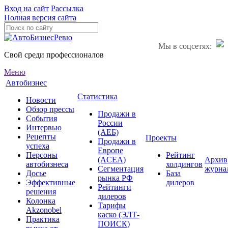
Вход на сайт
Рассылка
Полная версия сайта
Мы в соцсетях:
Свой среди профессионалов
Меню
Автобизнес
Статистика
Новости
Обзор прессы
Продажи в
События
России
Интервью
(АЕБ)
Рецепты
Проекты
Продажи в
успеха
Европе
Персоны
Рейтинг
(ACEA)
Архив
автобизнеса
холдингов
Сегментация
журна
Досье
База
рынка РФ
Эффективные
дилеров
Рейтинги
решения
дилеров
Колонка
Тарифы
Akzonobel
каско (ЭЛТ-
Практика
ПОИСК)