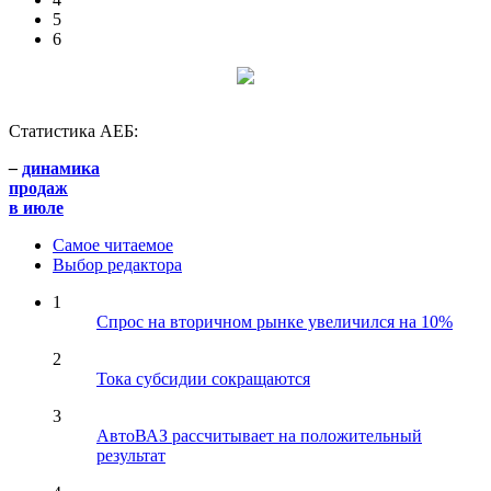
5
6
Статистика АЕБ:
–
динамика
продаж
в июле
Самое читаемое
Выбор редактора
1
Спрос на вторичном рынке увеличился на 10%
2
Тока субсидии сокращаются
3
АвтоВАЗ рассчитывает на положительный
результат