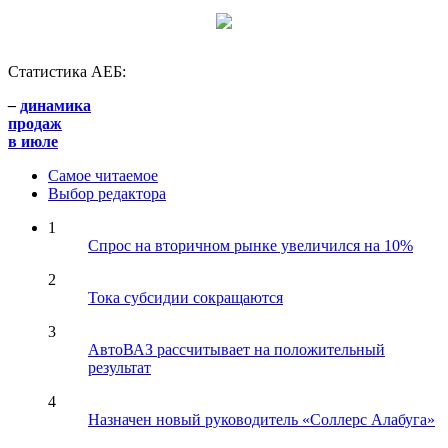
Статистика АЕБ:
–
динамика
продаж
в июле
Самое читаемое
Выбор редактора
1
Спрос на вторичном рынке увеличился на 10%
2
Тока субсидии сокращаются
3
АвтоВАЗ рассчитывает на положительный
результат
4
Назначен новый руководитель «Соллерс Алабуга»