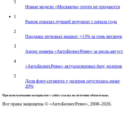
5
Новые модели «Москвича» почти не продаются
1
Рынок показал лучший результат с начала года
2
Продажи легковых машин: +13% за семь месяцев
3
Анонс номера «АвтоБизнесРевю» за июль-август
4
«АвтоБизнесРевю» актуализировал базу дилеров
5
Доля флит-сегмента у дилеров опустилась ниже
20%
При использовании материалов с сайта ссылка на источник обязательна.
Все права защищены © «АвтоБизнесРевю», 2008–2026.