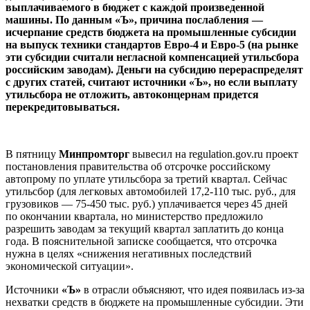
выплачиваемого в бюджет с каждой произведенной
машины. По данным «Ъ», причина послабления —
исчерпание средств бюджета на промышленные субсидии
на выпуск техники стандартов Евро-4 и Евро-5 (на рынке
эти субсидии считали негласной компенсацией утильсбора
российским заводам). Деньги на субсидию перераспределят
с других статей, считают источники «Ъ», но если выплату
утильсбора не отложить, автоконцернам придется
перекредитовываться.
В пятницу
Минпромторг
вывесил на regulation.gov.ru проект
постановления правительства об отсрочке российскому
автопрому по уплате утильсбора за третий квартал. Сейчас
утильсбор (для легковых автомобилей 17,2-110 тыс. руб., для
грузовиков — 75-450 тыс. руб.) уплачивается через 45 дней
по окончании квартала, но министерство предложило
разрешить заводам за текущий квартал заплатить до конца
года. В пояснительной записке сообщается, что отсрочка
нужна в целях «снижения негативных последствий
экономической ситуации».
Источники
«Ъ»
в отрасли объясняют, что идея появилась из-за
нехватки средств в бюджете на промышленные субсидии. Эти