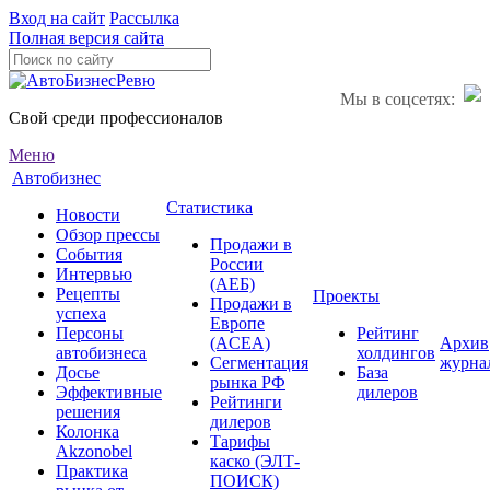
Вход на сайт
Рассылка
Полная версия сайта
Мы в соцсетях:
Свой среди профессионалов
Меню
Автобизнес
Статистика
Новости
Обзор прессы
Продажи в
События
России
Интервью
(АЕБ)
Рецепты
Проекты
Продажи в
успеха
Европе
Персоны
Рейтинг
(ACEA)
Архив
автобизнеса
холдингов
Сегментация
журна
Досье
База
рынка РФ
Эффективные
дилеров
Рейтинги
решения
дилеров
Колонка
Тарифы
Akzonobel
каско (ЭЛТ-
Практика
ПОИСК)