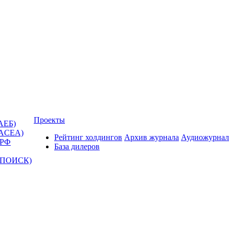
Проекты
АЕБ)
(ACEA)
Рейтинг холдингов
Архив журнала
Аудиожурнал
 РФ
База дилеров
Т-ПОИСК)