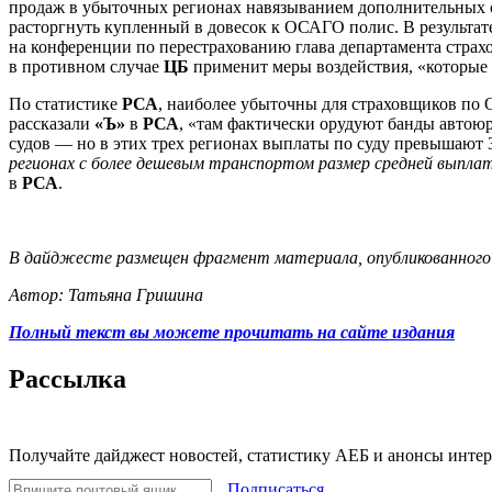
продаж в убыточных регионах навязыванием дополнительных ст
расторгнуть купленный в довесок к ОСАГО полис. В результат
на конференции по перестрахованию глава департамента стра
в противном случае
ЦБ
применит меры воздействия, «которые 
По статистике
РСА
, наиболее убыточны для страховщиков по 
рассказали
«Ъ»
в
РСА
, «там фактически орудуют банды автою
судов — но в этих трех регионах выплаты по суду превышают
регионах с более дешевым транспортом размер средней выпла
в
РСА
.
В дайджесте размещен фрагмент материала, опубликованного
Автор: Татьяна Гришина
Полный текст вы можете прочитать на сайте издания
Рассылка
Получайте дайджест новостей, статистику АЕБ и анонсы инте
Подписаться