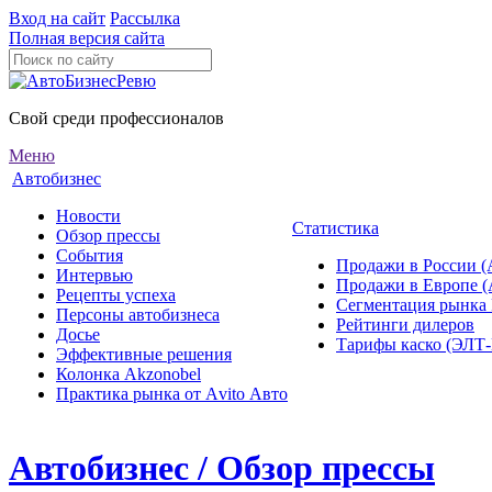
Вход на сайт
Рассылка
Полная версия сайта
Свой среди профессионалов
Меню
Автобизнес
Новости
Статистика
Обзор прессы
События
Продажи в России (
Интервью
Продажи в Европе 
Рецепты успеха
Сегментация рынка
Персоны автобизнеса
Рейтинги дилеров
Досье
Тарифы каско (ЭЛ
Эффективные решения
Колонка Akzonobel
Практика рынка от Аvito Авто
Автобизнес / Обзор прессы