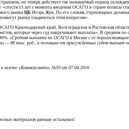
раховок, но теперь действует так называемый период охлажден
е «спустя 13 лет с момента введения ОСАГО в стране полисы ста
хового рынка
ЦБ
Игорь Жук. По его словам, страховщики должны
помогут рынку озадачиться этим вопросом».
ОСАГО Краснодарский край, Волгоградская и Ростовская област
ристов, которые через суд накручивают выплаты». В среднем п
 30%.
«Средняя выплата по ОСАГО в Москве с ее дорогостоящим 
ты — 80 тыс. руб., и половина от присужденных судом выплат 
 в газете «Коммерсантъ» №59 от 07.04.2016
ресных материалов раньше остальных!