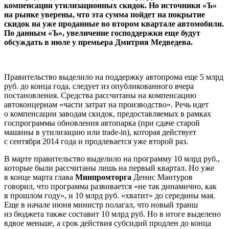
компенсации утилизационных скидок. Но источники «Ъ»
на рынке уверены, что эта сумма пойдет на покрытие
скидок на уже проданные во втором квартале автомобили.
По данным «Ъ», увеличение господдержки еще будут
обсуждать в июле у премьера Дмитрия Медведева.
Правительство выделило на поддержку автопрома еще 5 млрд
руб. до конца года, следует из опубликованного вчера
постановления. Средства рассчитаны на компенсацию
автоконцернам «части затрат на производство». Речь идет
о компенсации заводам скидок, предоставляемых в рамках
госпрограммы обновления автопарка (при сдаче старой
машины в утилизацию или trade-in), которая действует
с сентября 2014 года и продлевается уже второй раз.
В марте правительство выделило на программу 10 млрд руб.,
которые были рассчитаны лишь на первый квартал. Но уже
в конце марта глава
Минпромторга
Денис Мантуров
говорил, что программа развивается «не так динамично, как
в прошлом году», и 10 млрд руб. «хватит» до середины мая.
Еще в начале июня министр полагал, что новый транш
из бюджета также составит 10 млрд руб. Но в итоге выделено
вдвое меньше, а срок действия субсидий продлен до конца