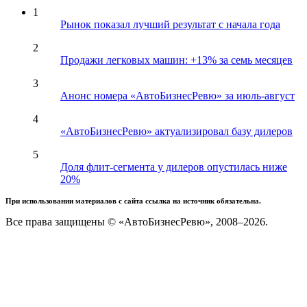
1
Рынок показал лучший результат с начала года
2
Продажи легковых машин: +13% за семь месяцев
3
Анонс номера «АвтоБизнесРевю» за июль-август
4
«АвтоБизнесРевю» актуализировал базу дилеров
5
Доля флит-сегмента у дилеров опустилась ниже
20%
При использовании материалов с сайта ссылка на источник обязательна.
Все права защищены © «АвтоБизнесРевю», 2008–2026.