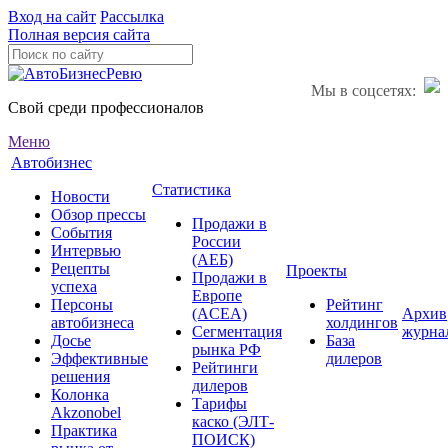
Вход на сайт
Рассылка
Полная версия сайта
Мы в соцсетях:
Свой среди профессионалов
Меню
Автобизнес
Статистика
Новости
Обзор прессы
Продажи в
События
России
Интервью
(АЕБ)
Рецепты
Проекты
Продажи в
успеха
Европе
Персоны
Рейтинг
(ACEA)
Архив
автобизнеса
холдингов
Сегментация
журна
Досье
База
рынка РФ
Эффективные
дилеров
Рейтинги
решения
дилеров
Колонка
Тарифы
Akzonobel
каско (ЭЛТ-
Практика
ПОИСК)