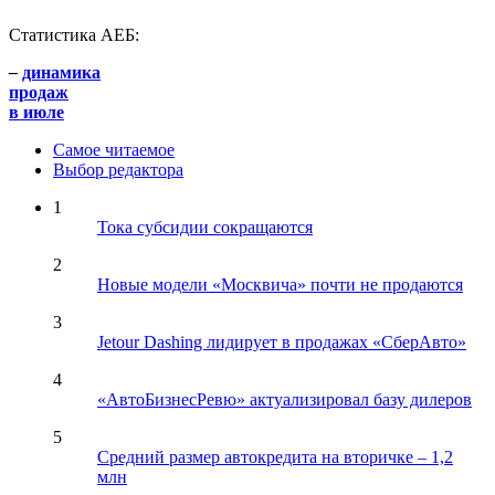
Статистика АЕБ:
–
динамика
продаж
в июле
Самое читаемое
Выбор редактора
1
Тока субсидии сокращаются
2
Новые модели «Москвича» почти не продаются
3
Jetour Dashing лидирует в продажах «СберАвто»
4
«АвтоБизнесРевю» актуализировал базу дилеров
5
Средний размер автокредита на вторичке – 1,2
млн