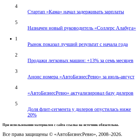
4
Стартап «Кама» начал задерживать зарплаты
5
Назначен новый руководитель «Соллерс Алабуга»
1
Рынок показал лучший результат с начала года
2
Продажи легковых машин: +13% за семь месяцев
3
Анонс номера «АвтоБизнесРевю» за июль-август
4
«АвтоБизнесРевю» актуализировал базу дилеров
5
Доля флит-сегмента у дилеров опустилась ниже
20%
При использовании материалов с сайта ссылка на источник обязательна.
Все права защищены © «АвтоБизнесРевю», 2008–2026.