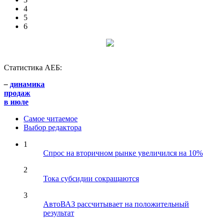
4
5
6
Статистика АЕБ:
–
динамика
продаж
в июле
Самое читаемое
Выбор редактора
1
Спрос на вторичном рынке увеличился на 10%
2
Тока субсидии сокращаются
3
АвтоВАЗ рассчитывает на положительный
результат