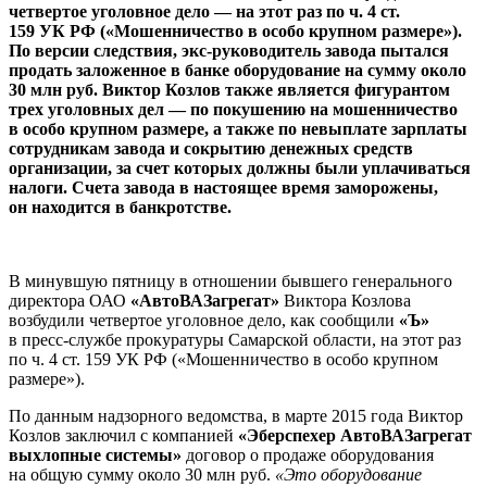
четвертое уголовное дело — на этот раз по ч. 4 ст.
159 УК РФ («Мошенничество в особо крупном размере»).
По версии следствия, экс-руководитель завода пытался
продать заложенное в банке оборудование на сумму около
30 млн руб. Виктор Козлов также является фигурантом
трех уголовных дел — по покушению на мошенничество
в особо крупном размере, а также по невыплате зарплаты
сотрудникам завода и сокрытию денежных средств
организации, за счет которых должны были уплачиваться
налоги. Счета завода в настоящее время заморожены,
он находится в банкротстве.
В минувшую пятницу в отношении бывшего генерального
директора ОАО
«АвтоВАЗагрегат»
Виктора Козлова
возбудили четвертое уголовное дело, как сообщили
«Ъ»
в пресс-службе прокуратуры Самарской области, на этот раз
по ч. 4 ст. 159 УК РФ («Мошенничество в особо крупном
размере»).
По данным надзорного ведомства, в марте 2015 года Виктор
Козлов заключил с компанией
«Эберспехер АвтоВАЗагрегат
выхлопные системы»
договор о продаже оборудования
на общую сумму около 30 млн руб.
«Это оборудование