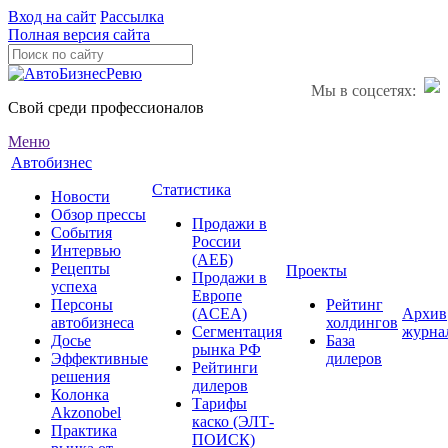
Вход на сайт
Рассылка
Полная версия сайта
Мы в соцсетях:
Свой среди профессионалов
Меню
Автобизнес
Статистика
Новости
Обзор прессы
Продажи в
События
России
Интервью
(АЕБ)
Рецепты
Проекты
Продажи в
успеха
Европе
Персоны
Рейтинг
(ACEA)
Архив
автобизнеса
холдингов
Сегментация
журна
Досье
База
рынка РФ
Эффективные
дилеров
Рейтинги
решения
дилеров
Колонка
Тарифы
Akzonobel
каско (ЭЛТ-
Практика
ПОИСК)