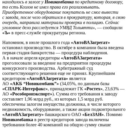
находилось в залоге у
Новикомбанка
по кредитному договору,
то есть Козлов не имел права его реализовывать.
Приобретенное оборудование покупатель не смог вывести
с завода, после чего обратился в прокуратуру, которая, в свою
очередь, направила материалы проверки в полицию. Сейчас
уголовное дело расследуется УМВД Тольятти»
, — сообщили
«Ъ»
в пресс-службе прокуратуры региона.
Напомним, в июле прошлого года
«АвтоВАЗагрегат»
остановил производство. В октябре в компании была введена
первая стадия банкротства — процедура наблюдения.
А в начале апреля кредиторы
«АвтоВАЗагрегата»
проголосовали за введение на предприятии процедуры
конкурсного производства. Арбитражный суд
соответствующего решения еще не принял. Крупнейшим
кредитором
«АвтоВАЗагрегата»
является
АО
«АКБ “Новикомбанк”»
(34,05%, по данным базы
«СПАРК-Интерфакс»
, принадлежит ГК
«Ростех»
, 23,63% —
АО
«Рособоронэкспорт»
). Сумма его требования к заводу
составляет 1,96 млрд руб., из которых 1,5 млрд руб.
обеспечены залогом имущества должника, в числе которого
недвижимость, оборудование, а также акции подконтрольного
«АвтоВАЗагрегату»
башкирского ОАО
«БелЗАН»
. Помимо
Новикомбанка
в реестр кредиторов завода включены
требования более 40 компаний на общую сумму свыше