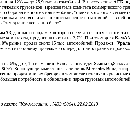
али на 12% — до 25,9 тыс. автомобилей. В пресс-релизе
АЕБ
под
 тяжелых грузовиков. Председатель комитета коммерческого тр
ого сбора на импортные автомобили, "ставки которого в сегмент
зовикам нельзя считать полностью репрезентативной — в ней 
о "замедление все равно было".
амАЗ
, данные о продажах которого не учитываются в статистик
чные комплекты, продажи выросли на 2,7%. При этом доля
КамА
2,8% рынка, продав около 15 тыс. автомобилей. Продажи
"Урала
ятом месте по объему продаж, его опередили иностранные произв
и на 6%, до 7,4 тыс. машин. Вслед за ним идет
Scania
(5,8 тыс. 
(на 80%). Хорошую динамику показали лишь
Mercedes Benz
, кото
жение продаж многих брендов в том числе повлияли кризисные о
 большая потребность в обновлении парка грузовых автомобилей,
 газете "Коммерсантъ", №33 (5064), 22.02.2013