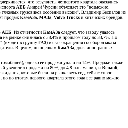
черкивается, что результаты четвертого квартала оказались
анспорта
АЕБ
Андрей Чурсин объясняет это "возможно,
е тяжелых грузовиков особенно высоки". Владимир Беспалов из
нет продаж
КамАЗа
,
МАЗа
,
Volvo Trucks
и китайских брендов.
е
АЕБ
. Из отчетности
КамАЗа
следует, что заводу удалось
За
на рынке снизилась с 38,4% в прошлом году до 33,7%. По
"
(входит в группу
ГАЗ
) из-за сокращения гособоронзаказа
одители. В целом, по оценкам
КамАЗа
, доля иностранных
автомобилей), однако ее продажи упали на 14%. Продажи также
рый увеличил продажи на 80%, до 4,8 тыс. машин, и
Renault
,
жидания, которые были на рынке весь год, сейчас спрос
 но по итогам первого квартала этого года все равно можно