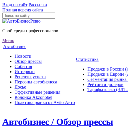
Вход на сайт
Рассылка
Полная версия сайта
Свой среди профессионалов
Меню
Автобизнес
Новости
Статистика
Обзор прессы
События
Продажи в России (
Интервью
Продажи в Европе 
Рецепты успеха
Сегментация рынка
Персоны автобизнеса
Рейтинги дилеров
Досье
Тарифы каско (ЭЛ
Эффективные решения
Колонка Akzonobel
Практика рынка от Аvito Авто
Автобизнес / Обзор прессы