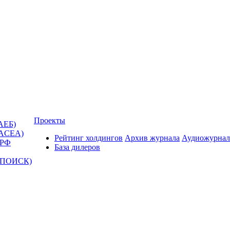
Проекты
АЕБ)
(ACEA)
Рейтинг холдингов
Архив журнала
Аудиожурнал
 РФ
База дилеров
Т-ПОИСК)