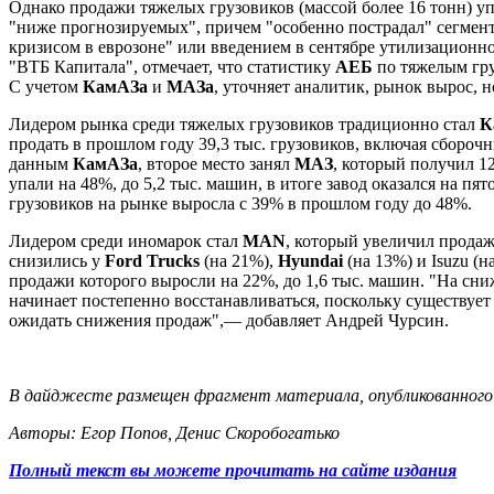
Однако продажи тяжелых грузовиков (массой более 16 тонн) уп
"ниже прогнозируемых", причем "особенно пострадал" сегмент
кризисом в еврозоне" или введением в сентябре утилизационн
"ВТБ Капитала", отмечает, что статистику
АЕБ
по тяжелым гру
С учетом
КамАЗа
и
МАЗа
, уточняет аналитик, рынок вырос, н
Лидером рынка среди тяжелых грузовиков традиционно стал
К
продать в прошлом году 39,3 тыс. грузовиков, включая сборо
данным
КамАЗа
, второе место занял
МАЗ
, который получил 1
упали на 48%, до 5,2 тыс. машин, в итоге завод оказался на п
грузовиков на рынке выросла с 39% в прошлом году до 48%.
Лидером среди иномарок стал
MAN
, который увеличил продаж
снизились у
Ford Trucks
(на 21%),
Hyundai
(на 13%) и Isuzu 
продажи которого выросли на 22%, до 1,6 тыс. машин. "На сни
начинает постепенно восстанавливаться, поскольку существует
ожидать снижения продаж",— добавляет Андрей Чурсин.
В дайджесте размещен фрагмент материала, опубликованного в
Авторы: Егор Попов, Денис Скоробогатько
Полный текст вы можете прочитать на сайте издания