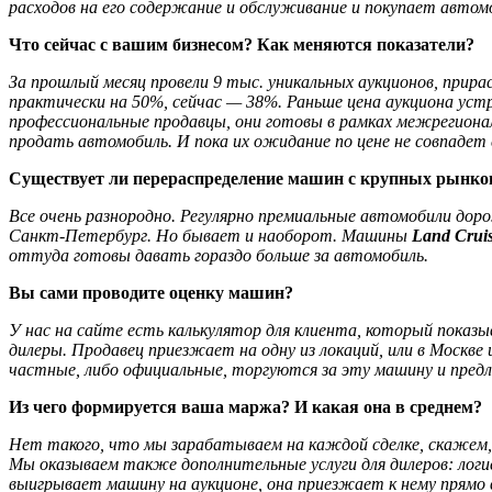
расходов на его содержание и обслуживание и покупает автом
Что сейчас с вашим бизнесом? Как меняются показатели?
За прошлый месяц провели 9 тыс. уникальных аукционов, прира
практически на 50%, сейчас — 38%. Раньше цена аукциона устр
профессиональные продавцы, они готовы в рамках межрегиона
продать автомобиль. И пока их ожидание по цене не совпадет 
Существует ли перераспределение машин с крупных рынков
Все очень разнородно. Регулярно премиальные автомобили доро
Санкт-Петербург. Но бывает и наоборот. Машины
Land Crui
оттуда готовы давать гораздо больше за автомобиль.
Вы сами проводите оценку машин?
У нас на сайте есть калькулятор для клиента, который показы
дилеры. Продавец приезжает на одну из локаций, или в Москв
частные, либо официальные, торгуются за эту машину и предл
Из чего формируется ваша маржа? И какая она в среднем?
Нет такого, что мы зарабатываем на каждой сделке, скажем, 
Мы оказываем также дополнительные услуги для дилеров: логис
выигрывает машину на аукционе, она приезжает к нему прямо 