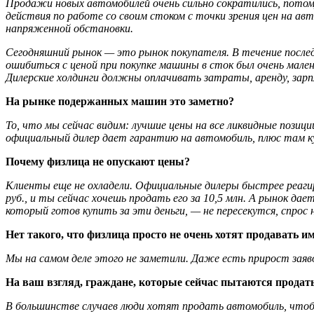
Продажи новых автомобилей очень сильно сократились, потому
действия по работе со своим стоком с точки зрения цен на ав
напряженной обстановки.
Сегодняшний рынок — это рынок покупателя. В течение последн
ошибиться с ценой при покупке машины в сток был очень мален
Дилерские холдинги должны оплачивать затраты, аренду, зарп
На рынке подержанных машин это заметно?
То, что мы сейчас видим: лучшие цены на все ликвидные позиц
официальный дилер дает гарантию на автомобиль, плюс там к
Почему физлица не опускают цены?
Клиенты еще не охладели. Официальные дилеры быстрее реагир
руб., и ты сейчас хочешь продать его за 10,5 млн. А рынок да
который готов купить за эти деньги, — не пересекутся, спрос 
Нет такого, что физлица просто не очень хотят продавать
Мы на самом деле этого не заметили. Даже есть прирост заяво
На ваш взгляд, граждане, которые сейчас пытаются продать
В большинстве случаев люди хотят продать автомобиль, чтобы