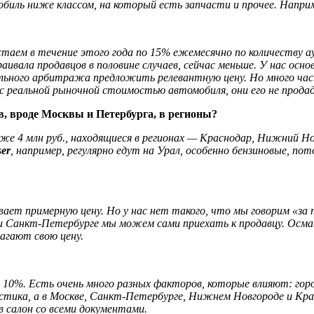
обиль ниже классом, на который есть запчасти и прочее. Напр
стаем в течение этого года по 15% ежемесячно по количеству ау
аивала продавцов в половине случаев, сейчас меньше. У нас ос
льного арбитража предложить релевантную цену. Но много час
с реальной рыночной стоимостью автомобиля, они его не продад
, вроде Москвы и Петербурга, в регионы?
же 4 млн руб., находящиеся в регионах — Краснодар, Нижний Но
ser
, например, регулярно едут на Урал, особенно бензиновые, по
вает примерную цену. Но у нас нет такого, что мы говорим «за
е и Санкт-Петербурге мы можем сами приехать к продавцу. Осма
агают свою цену.
10%. Есть очень много разных факторов, которые влияют: горо
тика, а в Москве, Санкт-Петербурге, Нижнем Новгороде и Красн
в салон со всеми документами.