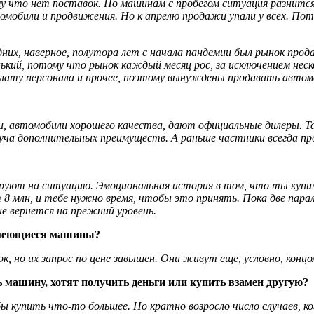
 что нет поставок. По машинам с пробегом ситуация разнится 
томобили и продвижения. Но к апрелю продажи упали у всех. По
их, наверное, полутора лет с начала пандемии был рынок прода
ький, потому что рынок каждый месяц рос, за исключением неск
лату персонала и прочее, поэтому вынуждены продавать автомо
ии, автомобили хорошего качества, дают официальные дилеры. Та
уча дополнительных преимуществ. А раньше частники всегда про
уют на ситуацию. Эмоциональная история в том, что ты купил 
ет 8 млн, и тебе нужно время, чтобы это принять. Пока две пар
не вернется на прежний уровень.
 имеющиеся машины?
к, но их запрос по цене завышен. Они живут еще, условно, конц
 машину, хотят получить деньги или купить взамен другую?
 купить что-то большее. Но кратно возросло число случаев, ко