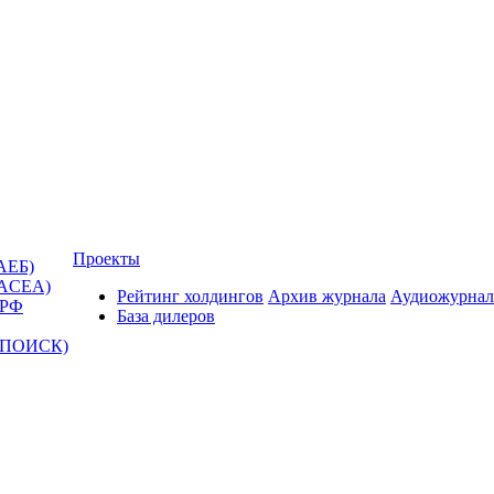
Проекты
АЕБ)
(ACEA)
Рейтинг холдингов
Архив журнала
Аудиожурнал
 РФ
База дилеров
Т-ПОИСК)