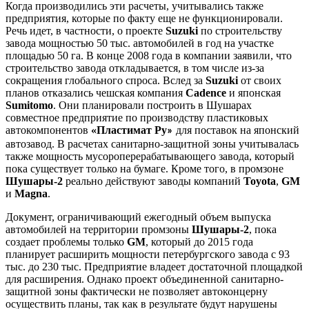
Когда производились эти расчеты, учитывались также
предприятия, которые по факту еще не функционировали.
Речь идет, в частности, о проекте
Suzuki
по строительству
завода мощностью 50 тыс. автомобилей в год на участке
площадью 50 га. В конце 2008 года в компании заявили, что
строительство завода откладывается, в том числе из-за
сокращения глобального спроса. Вслед за
Suzuki
от своих
планов отказались чешская компания
Cadence
и японская
Sumitomo
. Они планировали построить в Шушарах
совместное предприятие по производству пластиковых
автокомпонентов
«
Пластимат Ру
для поставок на японский
»
автозавод. В расчетах санитарно-защитной зоны учитывалась
также мощность мусороперерабатывающего завода, который
пока существует только на бумаге. Кроме того, в промзоне
Шушары-2
реально действуют заводы компаний
Toyota
,
GM
и
Magna
.
Документ, ограничивающий ежегодный объем выпуска
автомобилей на территории промзоны
Шушары-2
, пока
создает проблемы только
GM
, который до 2015 года
планирует расширить мощности петербургского завода с 93
тыс. до 230 тыс. Предприятие владеет достаточной площадкой
для расширения. Однако проект объединенной санитарно-
защитной зоны фактически не позволяет автоконцерну
осуществить планы, так как в результате будут нарушены