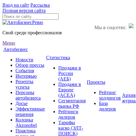
Вход на сайт
Рассылка
Полная версия сайта
Мы в соцсетях:
Свой среди профессионалов
Меню
Автобизнес
Статистика
Новости
Обзор прессы
Продажи в
События
России
Интервью
(АЕБ)
Рецепты
Проекты
Продажи в
успеха
Европе
Персоны
Рейтинг
(ACEA)
Архив
автобизнеса
холдингов
Сегментация
журна
Досье
База
рынка РФ
Эффективные
дилеров
Рейтинги
решения
дилеров
Колонка
Тарифы
Akzonobel
каско (ЭЛТ-
Практика
ПОИСК)