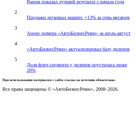
Рынок показал лучший результат с начала года
2
Продажи легковых машин: +13% за семь месяцев
3
Анонс номера «АвтоБизнесРевю» за июль-август
4
«АвтоБизнесРевю» актуализировал базу дилеров
5
Доля флит-сегмента у дилеров опустилась ниже
20%
При использовании материалов с сайта ссылка на источник обязательна.
Все права защищены © «АвтоБизнесРевю», 2008–2026.