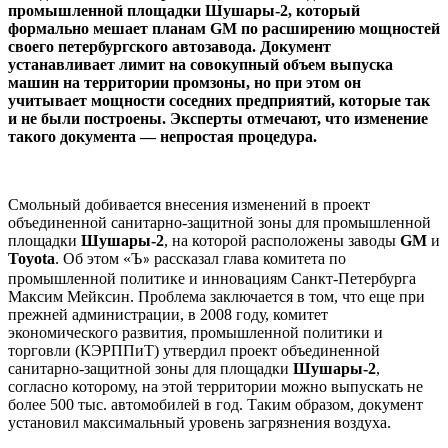
промышленной площадки Шушары-2, который
формально мешает планам GM по расширению мощностей
своего петербургского автозавода. Документ
устанавливает лимит на совокупный объем выпуска
машин на территории промзоны, но при этом он
учитывает мощности соседних предприятий, которые так
и не были построены. Эксперты отмечают, что изменение
такого документа — непростая процедура.
Смольный добивается внесения изменений в проект
объединенной санитарно-защитной зоны для промышленной
площадки
Шушары-2
, на которой расположены заводы
GM
и
Toyota
. Об этом
«
Ъ
рассказал глава комитета по
»
промышленной политике и инновациям Санкт-Петербурга
Максим Мейксин. Проблема заключается в том, что еще при
прежней администрации, в 2008 году, комитет
экономического развития, промышленной политики и
торговли (КЭРППиТ) утвердил проект объединенной
санитарно-защитной зоны для площадки
Шушары-2
,
согласно которому, на этой территории можно выпускать не
более 500 тыс. автомобилей в год. Таким образом, документ
установил максимальный уровень загрязнения воздуха.