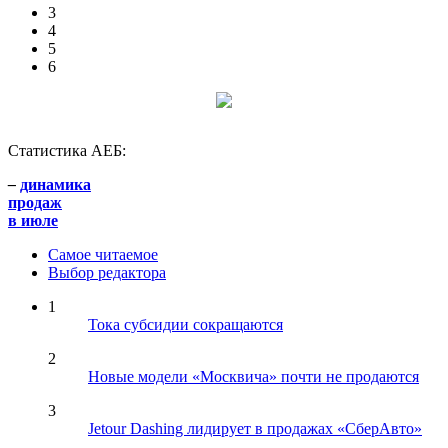
3
4
5
6
Статистика АЕБ:
–
динамика
продаж
в июле
Самое читаемое
Выбор редактора
1
Тока субсидии сокращаются
2
Новые модели «Москвича» почти не продаются
3
Jetour Dashing лидирует в продажах «СберАвто»