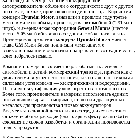
За последние месяцы многие конкурирующие
автопроизводители объявили о сотрудничестве друг с другом,
но сейчас, похоже, произошло объединение года. Корейский
концерн
Hyundai Motor
, занявший в прошлом году третье
место в мире по объему производства автомобилей (5,91 млн
штук), и американская корпорация
General Motors
(шестое
место, 5,05 млн) объявили о создании глобального альянса.
Председатель правления концерна
Hyundai
Ыйсан Чонг и
глава
GM
Мэри Барра подписали меморандум о
взаимопонимании и обозначили направления сотрудничества,
коих набралось немало.
Компании намерены совместно разрабатывать легковые
автомобили и легкий коммерческий транспорт, причем как с
двигателями внутреннего сгорания, так и с альтернативными
силовыми установками — электрическими и водородными.
Планируется унификация узлов, агрегатов и компонентов.
Более того, производители намерены использовать единых
поставщиков сырья — например, стали или драгоценных
металлов для производства тяговых аккумуляторов.
Разумеется, основной целью такого сотрудничество станет
снижение общих расходов (благодаря эффекту масштаба) и
сокращение сроков разработки и организации производства
новых продуктов.
В ближайшее время компании обещают приступить к