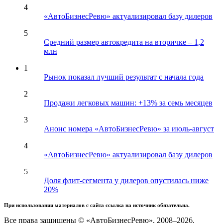
4
«АвтоБизнесРевю» актуализировал базу дилеров
5
Средний размер автокредита на вторичке – 1,2
млн
1
Рынок показал лучший результат с начала года
2
Продажи легковых машин: +13% за семь месяцев
3
Анонс номера «АвтоБизнесРевю» за июль-август
4
«АвтоБизнесРевю» актуализировал базу дилеров
5
Доля флит-сегмента у дилеров опустилась ниже
20%
При использовании материалов с сайта ссылка на источник обязательна.
Все права защищены © «АвтоБизнесРевю», 2008–2026.