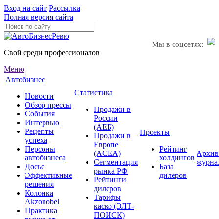
Вход на сайт
Рассылка
Полная версия сайта
Мы в соцсетях:
Свой среди профессионалов
Меню
Автобизнес
Статистика
Новости
Обзор прессы
Продажи в
События
России
Интервью
(АЕБ)
Рецепты
Проекты
Продажи в
успеха
Европе
Персоны
Рейтинг
(ACEA)
Архив
автобизнеса
холдингов
Сегментация
журна
Досье
База
рынка РФ
Эффективные
дилеров
Рейтинги
решения
дилеров
Колонка
Тарифы
Akzonobel
каско (ЭЛТ-
Практика
ПОИСК)