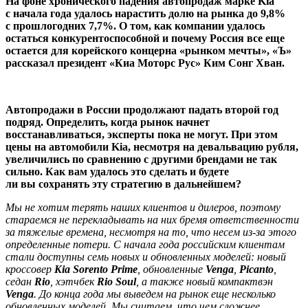
На фоне хронического падения автопродаж марке Kiа
с начала года удалось нарастить долю на рынка до 9,8%
с прошлогодних 7,7%. О том, как компании удалось
остаться конкурентоспособной и почему Россия все еще
остается для корейского концерна «рынком мечты», «Ъ»
рассказал президент «Киа Моторс Рус» Ким Сонг Хван.
Автопродажи в России продолжают падать второй год
подряд. Определить, когда рынок начнет
восстанавливаться, эксперты пока не могут. При этом
цены на автомобили Kia, несмотря на девальвацию рубля,
увеличились по сравнению с другими брендами не так
сильно. Как вам удалось это сделать и будете
ли вы сохранять эту стратегию в дальнейшем?
Мы не хотим терять наших клиентов и дилеров, поэтому
стараемся не перекладывать на них бремя ответственности
за тяжелые времена, несмотря на то, что несем из-за этого
определенные потери. C начала года российским клиентам
стали доступны семь новых и обновленных моделей: новый
кроссовер
Kia Sorento Prime
, обновленные
Venga
,
Picanto
,
седан
Rio
, хэтчбек
Rio Soul
, а также новый компактвэн
Venga
. До конца года мы выведем на рынок еще несколько
обновленных моделей. Мы считаем, что чем сложнее