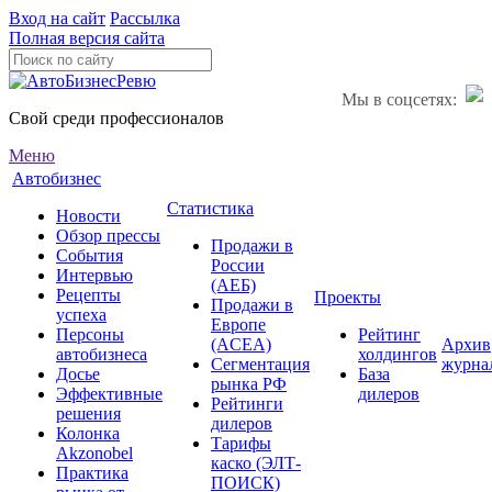
Вход на сайт
Рассылка
Полная версия сайта
Мы в соцсетях:
Свой среди профессионалов
Меню
Автобизнес
Статистика
Новости
Обзор прессы
Продажи в
События
России
Интервью
(АЕБ)
Рецепты
Проекты
Продажи в
успеха
Европе
Персоны
Рейтинг
(ACEA)
Архив
автобизнеса
холдингов
Сегментация
журна
Досье
База
рынка РФ
Эффективные
дилеров
Рейтинги
решения
дилеров
Колонка
Тарифы
Akzonobel
каско (ЭЛТ-
Практика
ПОИСК)