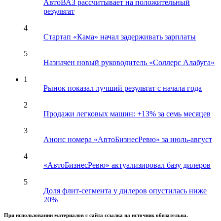
АвтоВАЗ рассчитывает на положительный
результат
4
Стартап «Кама» начал задерживать зарплаты
5
Назначен новый руководитель «Соллерс Алабуга»
1
Рынок показал лучший результат с начала года
2
Продажи легковых машин: +13% за семь месяцев
3
Анонс номера «АвтоБизнесРевю» за июль-август
4
«АвтоБизнесРевю» актуализировал базу дилеров
5
Доля флит-сегмента у дилеров опустилась ниже
20%
При использовании материалов с сайта ссылка на источник обязательна.