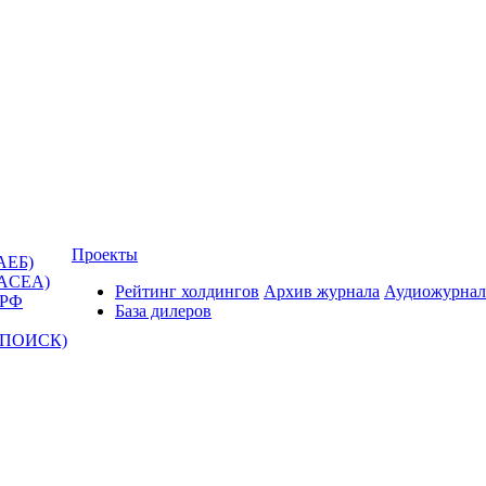
Проекты
АЕБ)
(ACEA)
Рейтинг холдингов
Архив журнала
Аудиожурнал
 РФ
База дилеров
Т-ПОИСК)