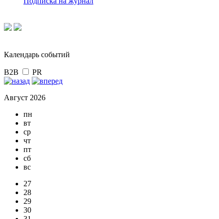
Подписка на журнал
Календарь событий
B2B
PR
Август 2026
пн
вт
ср
чт
пт
сб
вс
27
28
29
30
31