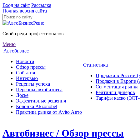
Вход на сайт
Рассылка
Полная версия сайта
Свой среди профессионалов
Меню
Автобизнес
Новости
Статистика
Обзор прессы
События
Продажи в России (
Интервью
Продажи в Европе 
Рецепты успеха
Сегментация рынка
Персоны автобизнеса
Рейтинги дилеров
Досье
Тарифы каско (ЭЛ
Эффективные решения
Колонка Akzonobel
Практика рынка от Аvito Авто
Автобизнес / Обзор прессы