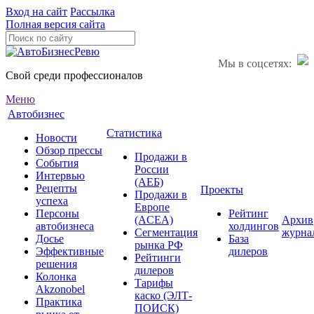
Вход на сайт
Рассылка
Полная версия сайта
Мы в соцсетях:
Свой среди профессионалов
Меню
Автобизнес
Статистика
Новости
Обзор прессы
Продажи в
События
России
Интервью
(АЕБ)
Рецепты
Проекты
Продажи в
успеха
Европе
Персоны
Рейтинг
(ACEA)
Архив
автобизнеса
холдингов
Сегментация
журна
Досье
База
рынка РФ
Эффективные
дилеров
Рейтинги
решения
дилеров
Колонка
Тарифы
Akzonobel
каско (ЭЛТ-
Практика
ПОИСК)