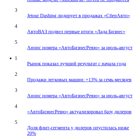
3
Jetour Dashing лидирует в продажах «СберАвто»
4
АвтоВАЗ подвел первые итоги «Лада Бизнес»
5
Анонс номера «АвтоБизнесРевю» за июль-август
1
Рынок показал лучший результат с начала года
2
Продажи легковых машин: +13% за семь месяцев
3
Анонс номера «АвтоБизнесРевю» за июль-август
4
«АвтоБизнесРевю» актуализировал базу дилеров
5
Доля флит-сегмента у дилеров опустилась ниже
20%