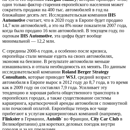
один только фактор старения европейского населения может
сократить продажи на 400 тыс. автомобилей в год на
ближайшие десять лет. Исследовательская компания
IHS
Automotive
считает, что в 2020 году в Европе будет продано
14,7 млн автомобилей, а это на 8% ниже показателя 2007 года,
когда было продано 16 млн автомобилей. В текущем году, по
оценкам
IHS Automotive
, эта цифра будет вообще
минимальной — 12,2 млн.
С середины 2000-х годов, а особенно после кризиса,
европейцы стали меньше ездить на своих автомобилях,
экономя на бензине. В результате автомобили меньше
изнашивались и отпала необходимость их менять. По данным
исследовательской компании
Roland Berger Strategy
Consultants
, которые приводит
WSJ
, средний возраст
автомобиля в Европе вырос в 2012 году до 8,7 года, в то время
как в 2009 году он составлял 7,9 года. Усиливает эту
тенденцию и хорошая работа общественного транспорта в
европейских городах, а также существование системы
каршеринга, краткосрочной аренды автомобиля с поминутной
или почасовой оплатой. Европейцы теперь все чаще
прибегают к услугам каршеринговых компаний (например,
Flinkster
в Германии,
Autolib`
во Франции,
City Car Club
в
Великобритании) для коротких деловых поездок внутри
городов и за их пределами.