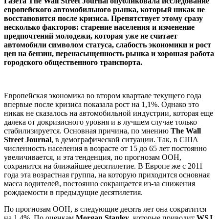
Газета The Wall Street Journal опубликовала исследование
европейского автомобильного рынка, который никак не
восстановится после кризиса. Препятствует этому сразу
несколько факторов: старение населения и изменение
предпочтений молодежи, которая уже не считает
автомобили символом статуса, слабость экономики и рост
цен на бензин, перенасыщенность рынка и хорошая работа
городского общественного транспорта.
Европейская экономика во втором квартале текущего года
впервые после кризиса показала рост на 1,1%. Однако это
никак не сказалось на автомобильной индустрии, которая еще
далека от докризисного уровня и в лучшем случае только
стабилизируется. Основная причина, по мнению
The Wall
Street Journal
, в демографической ситуации. Так, в США
численность населения в возрасте от 15 до 65 лет постоянно
увеличивается, и эта тенденция, по прогнозам ООН,
сохранится на ближайшее десятилетие. В Европе же с 2011
года эта возрастная группа, на которую приходится основная
масса водителей, постоянно сокращается из-за снижения
рождаемости в предыдущие десятилетия.
По прогнозам ООН, в следующие десять лет она сократится
на 1,4%. По оценкам
Morgan Stanley
, которые приводит
WSJ
,