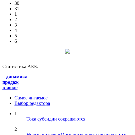
30
31
1
2
3
4
5
6
Статистика АЕБ:
–
динамика
продаж
в июле
Самое читаемое
Выбор редактора
1
Тока субсидии сокращаются
2
Новые модели «Москвича» почти не продаются