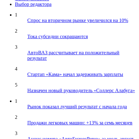
Выбор редактора
1
Спрос на вторичном рынке увеличился на 10%
2
Тока субсидии сокращаются
3
АвтоВАЗ рассчитывает на положительный
результат
4
Стартап «Кама» начал задерживать зарплаты
5
Назначен новый руководитель «Соллерс Алабуга»
1
Рынок показал лучший результат с начала года
2
Продажи легковых машин: +13% за семь месяцев
3
Анонс номера «АвтоБизнесРевю» за июль-август