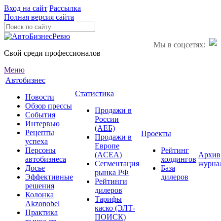
Вход на сайт
Рассылка
Полная версия сайта
Мы в соцсетях:
Свой среди профессионалов
Меню
Автобизнес
Статистика
Новости
Обзор прессы
Продажи в
События
России
Интервью
(АЕБ)
Рецепты
Проекты
Продажи в
успеха
Европе
Персоны
Рейтинг
(ACEA)
Архив
автобизнеса
холдингов
Сегментация
журна
Досье
База
рынка РФ
Эффективные
дилеров
Рейтинги
решения
дилеров
Колонка
Тарифы
Akzonobel
каско (ЭЛТ-
Практика
ПОИСК)