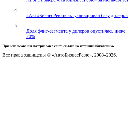
4
«АвтоБизнесРевю» актуализировал базу дилеров
5
Доля флит-сегмента у дилеров опустилась ниже
20%
При использовании материалов с сайта ссылка на источник обязательна.
Все права защищены © «АвтоБизнесРевю», 2008–2026.