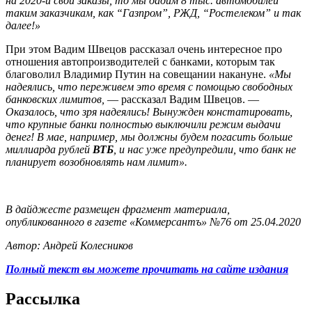
на 2020-й свои заказы, то мы дадим 8 тыс. автомобилей
таким заказчикам, как “Газпром”, РЖД, “Ростелеком” и так
далее!»
При этом Вадим Швецов рассказал очень интересное про
отношения автопроизводителей с банками, которым так
благоволил Владимир Путин на совещании накануне.
«Мы
надеялись, что переживем это время с помощью свободных
банковских лимитов,
— рассказал Вадим Швецов. —
Оказалось, что зря надеялись! Вынужден констатировать,
что крупные банки полностью выключили режим выдачи
денег! В мае, например, мы должны будем погасить больше
миллиарда рублей
ВТБ
, и нас уже предупредили, что банк не
планирует возобновлять нам лимит».
В дайджесте размещен фрагмент материала,
опубликованного в газете «Коммерсантъ» №76 от 25.04.2020
Автор: Андрей Колесников
Полный текст вы можете прочитать на сайте издания
Рассылка