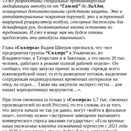
«Уже разработаны специальные противовирусные
модификации автобусов от
“Газелей”
до
ЛиАЗов
,
оснащенных дополнительными средствами защиты. Это и
антибактериальные покрытия поручней, это и встроенный
кварцевый рециркулятор воздуха, сенсорные диспенсеры для
дезинфекции рук, бесконтактные кнопки остановки по
требованию. И уже в конце мая мы будем готовы
предложить эти автобусы заказчикам!»
Глава
«Соллерса»
Вадим Швецов признался, что «все
предприятия группы
“Соллерс”
в Ульяновске, во
Владивостоке, в Татарстане и в Заволжье, а это около 20 тыс.
человек, работают в режиме полной рабочей недели». Он
сообщил, что при запуске принят за основу «прежде всего
южнокорейский опыт, то есть разведение потоков, выделение
сотрудникам индивидуальных временных интервалов на
обед, на отдых… Также мы закупили экспресс-тесты… для
наших корпоративных медпунктов…».
При этом смежники (а только у
«Соллерса»
1,7 тыс. смежных
производителей по всей России), по его словам, из-за того,
что запуск начали не так уж давно, могут «войти в фатальное
пике», поэтому нужно «экстренное замещение выпавшего
коммерческого спроса заказами государства»:
«Если крупные
наши уважаемые клиенты госкомпаний перенесут с 2021 года