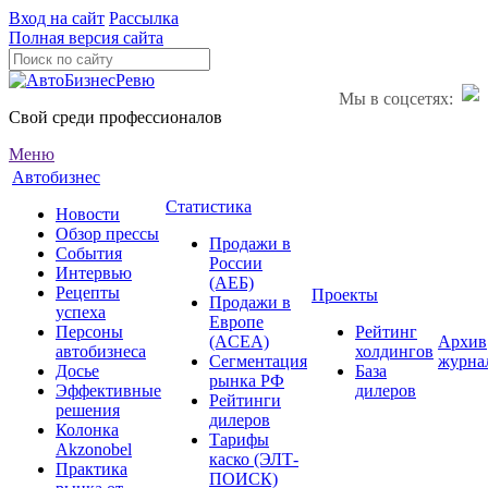
Вход на сайт
Рассылка
Полная версия сайта
Мы в соцсетях:
Свой среди профессионалов
Меню
Автобизнес
Статистика
Новости
Обзор прессы
Продажи в
События
России
Интервью
(АЕБ)
Рецепты
Проекты
Продажи в
успеха
Европе
Персоны
Рейтинг
(ACEA)
Архив
автобизнеса
холдингов
Сегментация
журна
Досье
База
рынка РФ
Эффективные
дилеров
Рейтинги
решения
дилеров
Колонка
Тарифы
Akzonobel
каско (ЭЛТ-
Практика
ПОИСК)