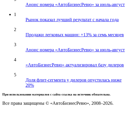
Анонс номера «АвтоБизнесРевю» за июль-август
1
Рынок показал лучший результат с начала года
2
Продажи легковых машин: +13% за семь месяцев
3
Анонс номера «АвтоБизнесРевю» за июль-август
4
«АвтоБизнесРевю» актуализировал базу дилеров
5
Доля флит-сегмента у дилеров опустилась ниже
20%
При использовании материалов с сайта ссылка на источник обязательна.
Все права защищены © «АвтоБизнесРевю», 2008–2026.