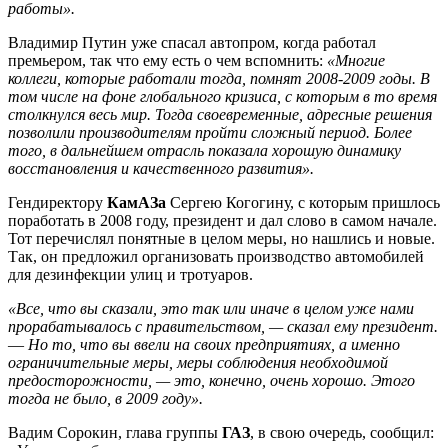
работы».
Владимир Путин уже спасал автопром, когда работал
премьером, так что ему есть о чем вспомнить:
«Многие
коллеги, которые работали тогда, помнят 2008-2009 годы. В
том числе на фоне глобального кризиса, с которым в то время
столкнулся весь мир. Тогда своевременные, адресные решения
позволили производителям пройти сложный период. Более
того, в дальнейшем отрасль показала хорошую динамику
восстановления и качественного развития».
Гендиректору
КамАЗа
Сергею Когогину, с которым пришлось
поработать в 2008 году, президент и дал слово в самом начале.
Тот перечислял понятные в целом меры, но нашлись и новые.
Так, он предложил организовать производство автомобилей
для дезинфекции улиц и тротуаров.
«Все, что вы сказали, это так или иначе в целом уже нами
прорабатывалось с правительством, — сказал ему президент.
—
Но то, что вы ввели на своих предприятиях, а именно
ограничительные меры, меры соблюдения необходимой
предосторожности, — это, конечно, очень хорошо. Этого
тогда не было, в 2009 году».
Вадим Сорокин, глава группы
ГАЗ
, в свою очередь, сообщил: