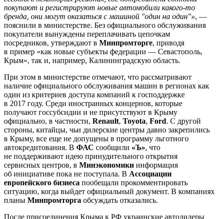
покупают и регистрируют новые автомобили какого-то
бренда, они могут оказаться с машиной "один на один"»
, —
пояснили в министерстве. Без официального обслуживания
покупатели вынуждены переплачивать цепочкам
посредников, утверждают в
Минпромторге
, приводя
в пример «как новые субъекты федерации — Севастополь,
Крым», так и, например, Калининградскую область.
При этом в министерстве отмечают, что рассматривают
наличие официального обслуживания машин в регионах как
один из критериев доступа компаний к господдержке
в 2017 году. Среди иностранных концернов, которые
получают госсубсидии и не присутствуют в Крыму
официально, в частности,
Renault
,
Toyota
,
Ford
. С другой
стороны, китайцы, чьи дилерские центры давно закрепились
в Крыму, все еще не допущены в программу льготного
автокредитования. В
ФАС
сообщили
«Ъ»
, что
не поддерживают идею принудительного открытия
сервисных центров, в
Минэкономики
информация
об инициативе пока не поступала. В
Ассоциации
европейского бизнеса
пообещали прокомментировать
ситуацию, когда выйдет официальный документ. В компаниях
планы
Минпромторга
обсуждать отказались.
После присоединения Крыма к РФ украинские автодилеры