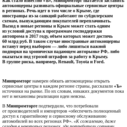
Как стало известно «Ъ», Минпромторг пытается заставить
автоконцерны развивать официальные сервисные центры
в регионах. Речь идет в том числе о Крыме, где
иностранцы из-за санкций работают по субдилерским
схемам, вынуждающим покупателей переплачивать.
Выход в новые регионы и Крым может стать одним
из условий доступа к программам господдержки
автопрома в 2017 году, объем которых может достичь
60 млрд руб. В таком случае иностранные автоконцерны
встанут перед выбором — либо лишиться важной
подпорки на хронически падающем авторынке РФ, либо
оказаться под угрозой штрафов за работу в Крыму.
В группе риска, например, Renault, Toyota и Ford.
Минпромторг
намерен обязать автоконцерны открыть
сервисные центры в каждом регионе страны, рассказали
«Ъ»
источники на рынке. По их словам, никаких документов пока
нет и механизмы реализации идеи неясны.
В
Минпромторге
подтвердили, что потребовали
от производителей и импортеров «обеспечить полноценный
доступ к гарантийному и сервисному обслуживанию
автомобилей во всех регионах РФ».
«К сожалению, даже
сегодня в некоторых регионах, где потребители сотнями