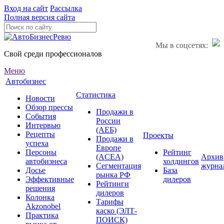
Вход на сайт
Рассылка
Полная версия сайта
Мы в соцсетях:
Свой среди профессионалов
Меню
Автобизнес
Статистика
Новости
Обзор прессы
Продажи в
События
России
Интервью
(АЕБ)
Рецепты
Проекты
Продажи в
успеха
Европе
Персоны
Рейтинг
(ACEA)
Архив
автобизнеса
холдингов
Сегментация
журна
Досье
База
рынка РФ
Эффективные
дилеров
Рейтинги
решения
дилеров
Колонка
Тарифы
Akzonobel
каско (ЭЛТ-
Практика
ПОИСК)