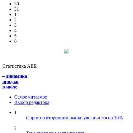
30
31
1
2
3
4
5
6
Статистика АЕБ:
–
динамика
продаж
в июле
Самое читаемое
Выбор редактора
1
Спрос на вторичном рынке увеличился на 10%
2