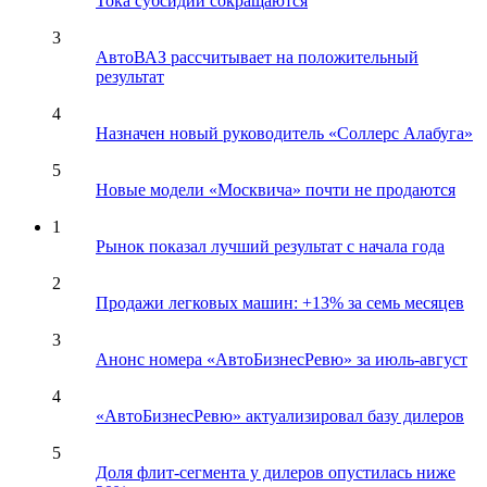
Тока субсидии сокращаются
3
АвтоВАЗ рассчитывает на положительный
результат
4
Назначен новый руководитель «Соллерс Алабуга»
5
Новые модели «Москвича» почти не продаются
1
Рынок показал лучший результат с начала года
2
Продажи легковых машин: +13% за семь месяцев
3
Анонс номера «АвтоБизнесРевю» за июль-август
4
«АвтоБизнесРевю» актуализировал базу дилеров
5
Доля флит-сегмента у дилеров опустилась ниже