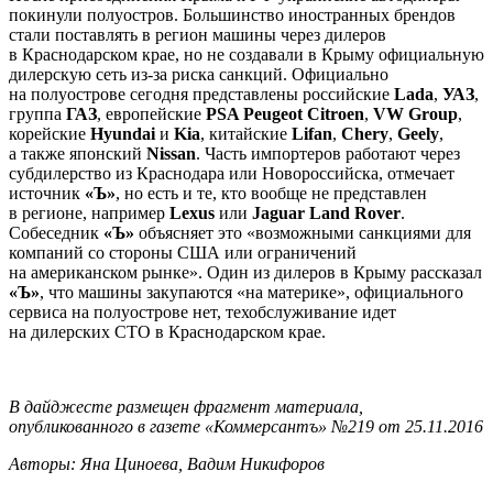
покинули полуостров. Большинство иностранных брендов
стали поставлять в регион машины через дилеров
в Краснодарском крае, но не создавали в Крыму официальную
дилерскую сеть из-за риска санкций. Официально
на полуострове сегодня представлены российские
Lada
,
УАЗ
,
группа
ГАЗ
, европейские
PSA Peugeot Citroen
,
VW Group
,
корейские
Hyundai
и
Kia
, китайские
Lifan
,
Chery
,
Geely
,
а также японский
Nissan
. Часть импортеров работают через
субдилерство из Краснодара или Новороссийска, отмечает
источник
«Ъ»
, но есть и те, кто вообще не представлен
в регионе, например
Lexus
или
Jaguar Land Rover
.
Собеседник
«Ъ»
объясняет это «возможными санкциями для
компаний со стороны США или ограничений
на американском рынке». Один из дилеров в Крыму рассказал
«Ъ»
, что машины закупаются «на материке», официального
сервиса на полуострове нет, техобслуживание идет
на дилерских СТО в Краснодарском крае.
В дайджесте размещен фрагмент материала,
опубликованного в газете «Коммерсантъ» №219 от 25.11.2016
Авторы: Яна Циноева, Вадим Никифоров