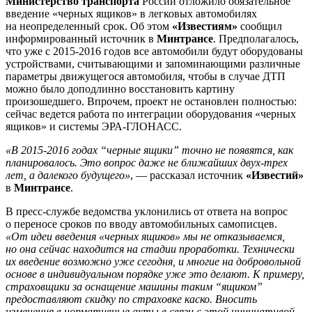
Министерство транспорта
России отложило обязательное
введение «черных ящиков» в легковых автомобилях
на неопределенный срок. Об этом
«Известиям»
сообщил
информированный источник в
Минтрансе
. Предполагалось,
что уже с 2015-2016 годов все автомобили будут оборудованы
устройствами, считывающими и запоминающими различные
параметры движущегося автомобиля, чтобы в случае ДТП
можно было доподлинно восстановить картину
произошедшего. Впрочем, проект не остановлен полностью:
сейчас ведется работа по интеграции оборудования «черных
ящиков» и системы ЭРА-ГЛОНАСС.
«В 2015-2016 годах “черные ящики” точно не появятся, как
планировалось. Это вопрос даже не ближайших двух-трех
лет, а далекого будущего»
, — рассказал источник
«Известий»
в
Минтрансе
.
В пресс-службе ведомства уклонились от ответа на вопрос
о переносе сроков по вводу автомобильных самописцев.
«От идеи введения «черных ящиков» мы не отказываемся,
но она сейчас находится на стадии проработки. Технически
их введение возможно уже сегодня, и многие на добровольной
основе в индивидуальном порядке уже это делают. К примеру,
страховщики за оснащение машины таким “ящиком”
предоставляют скидку по страховке каско. Вносить
изменения в нормативные акты в связи с этой инициативой