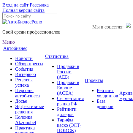
Вход на сайт
Рассылка
Полная версия сайта
Мы в соцсетях:
Свой среди профессионалов
Меню
Автобизнес
Статистика
Новости
Обзор прессы
Продажи в
События
России
Интервью
(АЕБ)
Рецепты
Проекты
Продажи в
успеха
Европе
Персоны
Рейтинг
(ACEA)
Архив
автобизнеса
холдингов
Сегментация
журна
Досье
База
рынка РФ
Эффективные
дилеров
Рейтинги
решения
дилеров
Колонка
Тарифы
Akzonobel
каско (ЭЛТ-
Практика
ПОИСК)