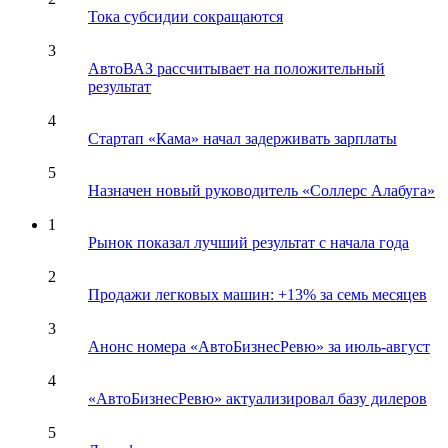
Тока субсидии сокращаются
3
АвтоВАЗ рассчитывает на положительный
результат
4
Стартап «Кама» начал задерживать зарплаты
5
Назначен новый руководитель «Соллерс Алабуга»
1
Рынок показал лучший результат с начала года
2
Продажи легковых машин: +13% за семь месяцев
3
Анонс номера «АвтоБизнесРевю» за июль-август
4
«АвтоБизнесРевю» актуализировал базу дилеров
5