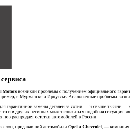
 сервиса
l Motors
возникли проблемы с получением официального гарант
апример, в Мурманске и Иркутске. Аналогичные проблемы возни
ля гарантийной замены деталей за сотни — и свыше тысячи — к
, что и в других регионах может сложиться подобная ситуация 
х пор распродает остатки автомобилей в России.
тосалон, продававший автомобили
Opel
и
Chevrolet
, — компани