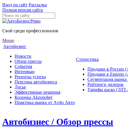
Вход на сайт
Рассылка
Полная версия сайта
Свой среди профессионалов
Меню
Автобизнес
Новости
Статистика
Обзор прессы
События
Продажи в России (
Интервью
Продажи в Европе 
Рецепты успеха
Сегментация рынка
Персоны автобизнеса
Рейтинги дилеров
Досье
Тарифы каско (ЭЛ
Эффективные решения
Колонка Akzonobel
Практика рынка от Аvito Авто
Автобизнес / Обзор прессы