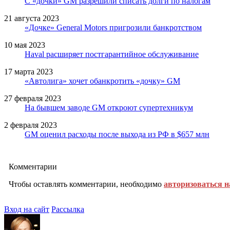
С «дочки» GM разрешили списать долги по налогам
21 августа 2023
«Дочке» General Motors пригрозили банкротством
10 мая 2023
Haval расширяет постгарантийное обслуживание
17 марта 2023
«Автолига» хочет обанкротить «дочку» GM
27 февраля 2023
На бывшем заводе GM откроют супертехникум
2 февраля 2023
GM оценил расходы после выхода из РФ в $657 млн
Комментарии
Чтобы оставлять комментарии, необходимо
авторизоваться н
Вход на сайт
Рассылка