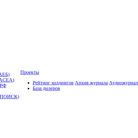
Проекты
АЕБ)
(ACEA)
Рейтинг холдингов
Архив журнала
Аудиожурнал
 РФ
База дилеров
Т-ПОИСК)