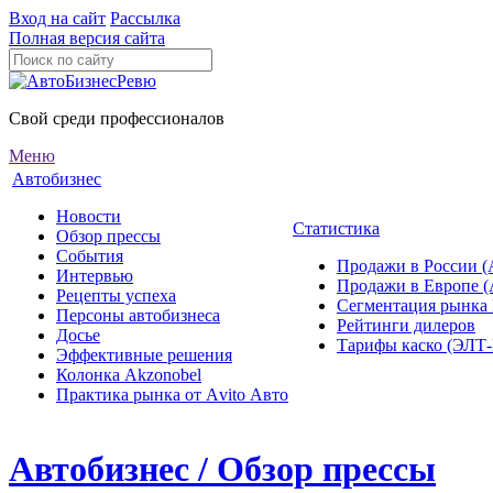
Вход на сайт
Рассылка
Полная версия сайта
Свой среди профессионалов
Меню
Автобизнес
Новости
Статистика
Обзор прессы
События
Продажи в России (
Интервью
Продажи в Европе 
Рецепты успеха
Сегментация рынка
Персоны автобизнеса
Рейтинги дилеров
Досье
Тарифы каско (ЭЛ
Эффективные решения
Колонка Akzonobel
Практика рынка от Аvito Авто
Автобизнес / Обзор прессы