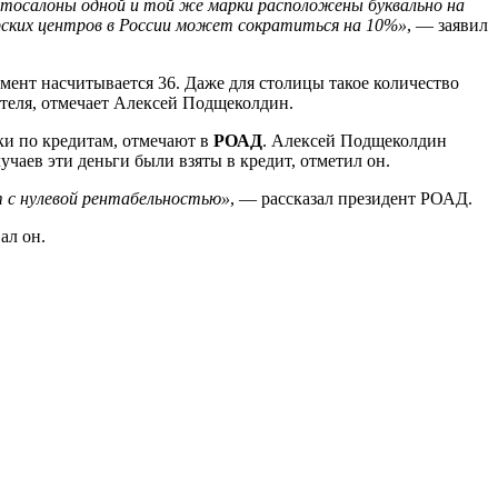
автосалоны одной и той же марки расположены буквально на
лерских центров в России может сократиться на 10%»
, — заявил
мент насчитывается 36. Даже для столицы такое количество
ателя, отмечает Алексей Подщеколдин.
ки по кредитам, отмечают в
РОАД
. Алексей Подщеколдин
чаев эти деньги были взяты в кредит, отметил он.
 с нулевой рентабельностью»
, — рассказал президент РОАД.
ал он.