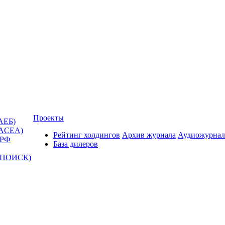
Проекты
АЕБ)
(ACEA)
Рейтинг холдингов
Архив журнала
Аудиожурнал
 РФ
База дилеров
Т-ПОИСК)