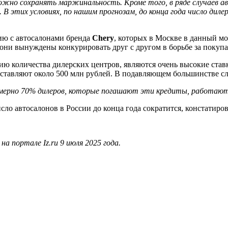
ложно сохранять маржинальность. Кроме того, в ряде случаев 
. В этих условиях, по нашим прогнозам, до конца года число ди
цию с автосалонами бренда
Chery
, которых в Москве в данный мо
е они вынуждены конкурировать друг с другом в борьбе за покуп
ю количества дилерских центров, являются очень высокие став
оставляют около 500 млн рублей. В подавляющем большинстве слу
имерно 70% дилеров, которые погашают эти кредиты, работают
сло автосалонов в России до конца года сократится, констатиров
 портале Iz.ru 9 июля 2025 года.