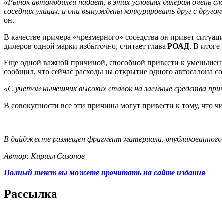
«Рынок автомобилей падает, в этих условиях дилерам очень с
соседних улицах, и они вынуждены конкурировать друг с другом
он.
В качестве примера «чрезмерного» соседства он привет ситуа
дилеров одной марки избыточно, считает глава
РОАД
. В итог
Еще одной важной причиной, способной привести к уменьшени
сообщил, что сейчас расходы на открытие одного автосалона с
«С учетом нынешних высоких ставок на заемные средства пр
В совокупности все эти причины могут привести к тому, что чи
В дайджесте размещен фрагмент материала, опубликованного на
Автор: Кирилл Сазонов
Полный текст вы можете прочитать на сайте издания
Рассылка