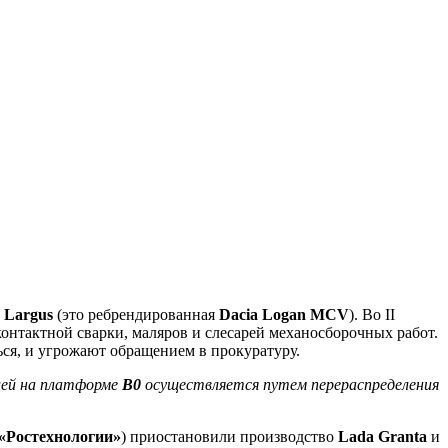
 Largus
(это ребрендированная
Dacia Logan MCV
). Во II
онтактной сварки, маляров и слесарей механосборочных работ.
ься, и угрожают обращением в прокуратуру.
лей на платформе
В0
осуществляется путем перераспределения
«Ростехнологии»
) приостановили производство
Lada Granta
и