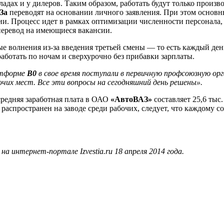
дах и у дилеров. Таким образом, работать будут только произв
За
переводят на основании личного заявления. При этом основ
. Процесс идет в рамках оптимизации численности персонала, о 
перевод на имеющиеся вакансии.
е волнения из-за введения третьей смены — то есть каждый ден
аботать по ночам и сверхурочно без прибавки зарплаты.
атформе
В0
в свое время поступали в первичную профсоюзную ор
их мест. Все эти вопросы на сегодняшний день решены».
средняя заработная плата в ОАО
«АвтоВАЗ»
составляет 25,6 тыс.
распространен на заводе среди рабочих, следует, что каждому с
 интернет-портале Izvestia.ru 18 апреля 2014 года.