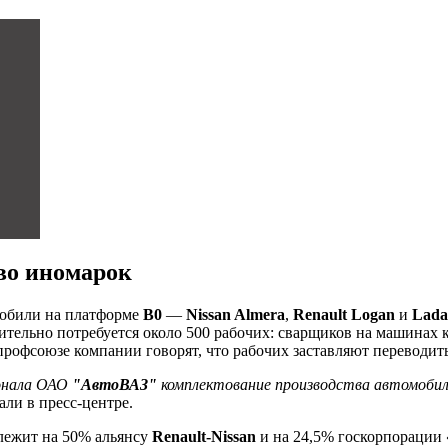
во иномарок
мобили на платформе
В0
—
Nissan Almera
,
Renault Logan
и
Lada
тельно потребуется около 500 рабочих: сварщиков на машинах к
 профсоюзе компании говорят, что рабочих заставляют переводит
сонала ОАО
"АвтоВАЗ"
комплектование производства автомоби
али в пресс-центре.
лежит на 50% альянсу
Renault-Nissan
и на 24,5% госкорпорации