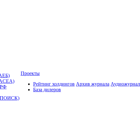
Проекты
АЕБ)
(ACEA)
Рейтинг холдингов
Архив журнала
Аудиожурнал
 РФ
База дилеров
Т-ПОИСК)