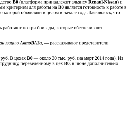
одство
В0
(платформа принадлежит альянсу
Renaul-Nissan
) и
ным критерием для работы на
B0
является готовность к работе в
которой объявляли в целом в начале года. Заявлялось, что
ь работают по три бригады, которые обеспечивают
ганизацию
АвтоВАЗа
, — рассказывают представители
 руб. В цехах
В0
— около 30 тыс. руб. (на март 2014 года). Из
отруднику, переведенному в цех
В0
, в июне дополнительно