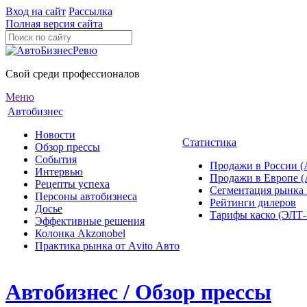
Вход на сайт
Рассылка
Полная версия сайта
Свой среди профессионалов
Меню
Автобизнес
Новости
Статистика
Обзор прессы
События
Продажи в России (
Интервью
Продажи в Европе 
Рецепты успеха
Сегментация рынка
Персоны автобизнеса
Рейтинги дилеров
Досье
Тарифы каско (ЭЛ
Эффективные решения
Колонка Akzonobel
Практика рынка от Аvito Авто
Автобизнес / Обзор прессы