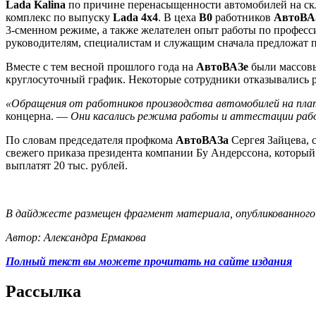
Lada Kalina
по причине перенасыщенности автомобилей на скла
комплекс по выпуску
Lada 4х4
. В цеха
B0
работников
АвтоВА
3-сменном режиме, а также желателен опыт работы по профессии
руководителям, специалистам и служащим сначала предложат 
Вместе с тем весной прошлого года на
АвтоВАЗе
были массовы
круглосуточный график. Некоторые сотрудники отказывались р
«Обращения от работников производства автомобилей на пл
концерна. —
Они касались режима работы и аттестации рабоч
По словам председателя профкома
АвтоВАЗа
Сергея Зайцева, 
свежего приказа президента компании Бу Андерссона, который 
выплатят 20 тыс. рублей.
В дайджесте размещен фрагмент материала, опубликованного на
Автор: Александра Ермакова
Полный текст вы можете прочитать на сайте издания
Рассылка