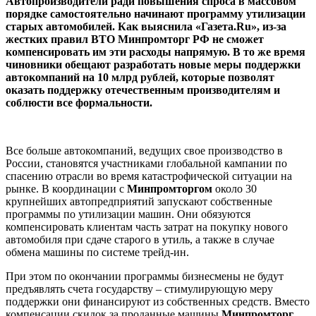
Автопроизводители ради повышения спроса в массовом
порядке самостоятельно начинают программу утилизации
старых автомобилей. Как выяснила «Газета.Ru», из-за
жестких правил ВТО Минпромторг РФ не сможет
компенсировать им эти расходы напрямую. В то же время
чиновники обещают разработать новые меры поддержки
автокомпаний на 10 млрд рублей, которые позволят
оказать поддержку отечественным производителям и
соблюсти все формальности.
Все больше автокомпаний, ведущих свое производство в
России, становятся участниками глобальной кампании по
спасению отрасли во время катастрофической ситуации на
рынке. В координации с
Минпромторгом
около 30
крупнейших автопредприятий запускают собственные
программы по утилизации машин. Они обязуются
компенсировать клиентам часть затрат на покупку нового
автомобиля при сдаче старого в утиль, а также в случае
обмена машины по системе трейд-ин.
При этом по окончании программы бизнесмены не будут
предъявлять счета государству – стимулирующую меру
поддержки они финансируют из собственных средств. Вместо
компенсации скидок за проданные машины
Минпромторг