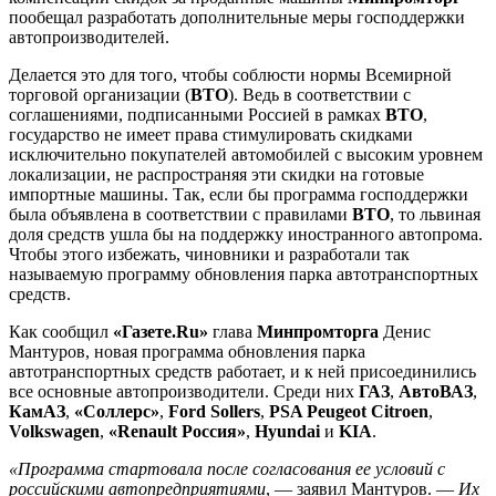
пообещал разработать дополнительные меры господдержки
автопроизводителей.
Делается это для того, чтобы соблюсти нормы Всемирной
торговой организации (
ВТО
). Ведь в соответствии с
соглашениями, подписанными Россией в рамках
ВТО
,
государство не имеет права стимулировать скидками
исключительно покупателей автомобилей с высоким уровнем
локализации, не распространяя эти скидки на готовые
импортные машины. Так, если бы программа господдержки
была объявлена в соответствии с правилами
ВТО
, то львиная
доля средств ушла бы на поддержку иностранного автопрома.
Чтобы этого избежать, чиновники и разработали так
называемую программу обновления парка автотранспортных
средств.
Как сообщил
«Газете.Ru»
глава
Минпромторга
Денис
Мантуров, новая программа обновления парка
автотранспортных средств работает, и к ней присоединились
все основные автопроизводители. Среди них
ГАЗ
,
АвтоВАЗ
,
КамАЗ
,
«Соллерс»
,
Ford Sollers
,
PSA Peugeot Citroen
,
Volkswagen
,
«Renault Россия»
,
Hyundai
и
KIA
.
«Программа стартовала после согласования ее условий с
российскими автопредприятиями
, — заявил Мантуров. —
Их