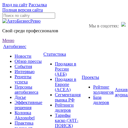
Вход на сайт
Рассылка
Полная версия сайта
Мы в соцсетях:
Свой среди профессионалов
Меню
Автобизнес
Статистика
Новости
Обзор прессы
Продажи в
События
России
Интервью
(АЕБ)
Рецепты
Проекты
Продажи в
успеха
Европе
Персоны
Рейтинг
(ACEA)
Архив
автобизнеса
холдингов
Сегментация
журна
Досье
База
рынка РФ
Эффективные
дилеров
Рейтинги
решения
дилеров
Колонка
Тарифы
Akzonobel
каско (ЭЛТ-
Практика
ПОИСК)