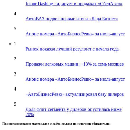
Jetour Dashing лидирует в продажах «СберАвто»
4
АвтоВАЗ подвел первые итоги «Лада Бизнес»
5
Анонс номера «АвтоБизнесРевю» за июль-август
1
Рынок показал лучший результат с начала года
2
Продажи легковых машин: +13% за семь месяцев
3
Анонс номера «АвтоБизнесРевю» за июль-август
4
«АвтоБизнесРевю» актуализировал базу дилеров
5
Доля флит-сегмента у дилеров опустилась ниже
20%
При использовании материалов с сайта ссылка на источник обязательна.