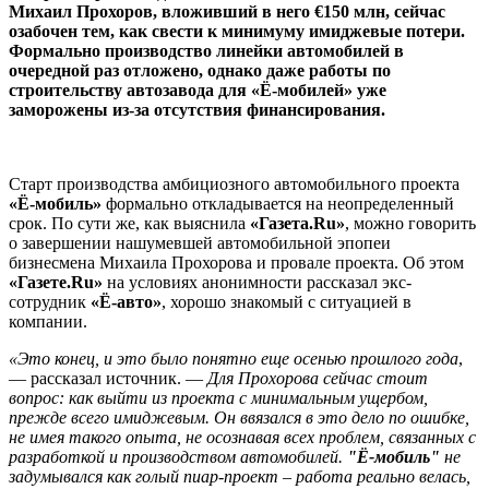
Михаил Прохоров, вложивший в него €150 млн, сейчас
озабочен тем, как свести к минимуму имиджевые потери.
Формально производство линейки автомобилей в
очередной раз отложено, однако даже работы по
строительству автозавода для «Ё-мобилей» уже
заморожены из-за отсутствия финансирования.
Старт производства амбициозного автомобильного проекта
«Ё-мобиль»
формально откладывается на неопределенный
срок. По сути же, как выяснила
«Газета.Ru»
, можно говорить
о завершении нашумевшей автомобильной эпопеи
бизнесмена Михаила Прохорова и провале проекта. Об этом
«Газете.Ru»
на условиях анонимности рассказал экс-
сотрудник
«Ё-авто»
, хорошо знакомый с ситуацией в
компании.
«Это конец, и это было понятно еще осенью прошлого года
,
— рассказал источник. —
Для Прохорова сейчас стоит
вопрос: как выйти из проекта с минимальным ущербом,
прежде всего имиджевым. Он ввязался в это дело по ошибке,
не имея такого опыта, не осознавая всех проблем, связанных с
разработкой и производством автомобилей.
"Ё-мобиль"
не
задумывался как голый пиар-проект – работа реально велась,