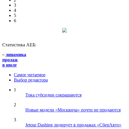
3
4
5
6
Статистика АЕБ:
–
динамика
продаж
в июле
Самое читаемое
Выбор редактора
1
Тока субсидии сокращаются
2
Новые модели «Москвича» почти не продаются
3
Jetour Dashing лидирует в продажах «СберАвто»