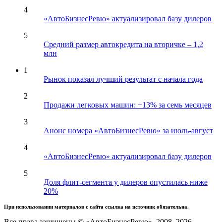
4
«АвтоБизнесРевю» актуализировал базу дилеров
5
Средний размер автокредита на вторичке – 1,2
млн
1
Рынок показал лучший результат с начала года
2
Продажи легковых машин: +13% за семь месяцев
3
Анонс номера «АвтоБизнесРевю» за июль-август
4
«АвтоБизнесРевю» актуализировал базу дилеров
5
Доля флит-сегмента у дилеров опустилась ниже
20%
При использовании материалов с сайта ссылка на источник обязательна.
Все права защищены © «АвтоБизнесРевю», 2008–2026.