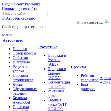
Вход на сайт
Рассылка
Полная версия сайта
Мы в соцсетях:
Свой среди профессионалов
Меню
Автобизнес
Статистика
Новости
Обзор прессы
Продажи в
События
России
Интервью
(АЕБ)
Рецепты
Проекты
Продажи в
успеха
Европе
Персоны
Рейтинг
(ACEA)
Архив
автобизнеса
холдингов
Сегментация
журна
Досье
База
рынка РФ
Эффективные
дилеров
Рейтинги
решения
дилеров
Колонка
Тарифы
Akzonobel
каско (ЭЛТ-
Практика
ПОИСК)