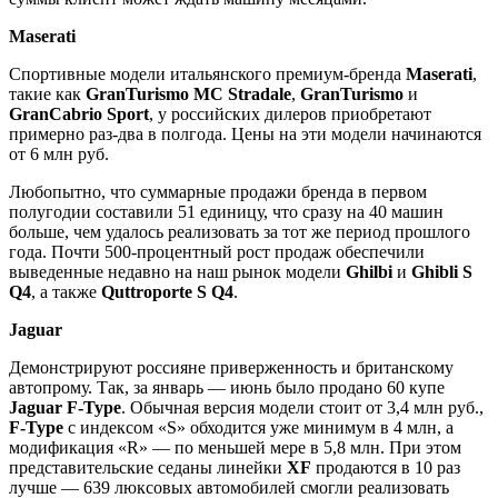
Maserati
Спортивные модели итальянского премиум-бренда
Maserati
,
такие как
GranTurismo MC Stradale
,
GranTurismo
и
GranCabrio Sport
, у российских дилеров приобретают
примерно раз-два в полгода. Цены на эти модели начинаются
от 6 млн руб.
Любопытно, что суммарные продажи бренда в первом
полугодии составили 51 единицу, что сразу на 40 машин
больше, чем удалось реализовать за тот же период прошлого
года. Почти 500-процентный рост продаж обеспечили
выведенные недавно на наш рынок модели
Ghilbi
и
Ghibli S
Q4
, а также
Quttroporte S Q4
.
Jaguar
Демонстрируют россияне приверженность и британскому
автопрому. Так, за январь — июнь было продано 60 купе
Jaguar F-Type
. Обычная версия модели стоит от 3,4 млн руб.,
F-Type
с индексом «S» обходится уже минимум в 4 млн, а
модификация «R» — по меньшей мере в 5,8 млн. При этом
представительские седаны линейки
XF
продаются в 10 раз
лучше — 639 люксовых автомобилей смогли реализовать