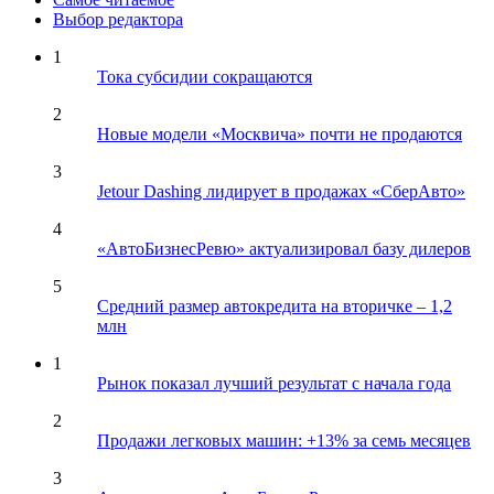
Выбор редактора
1
Тока субсидии сокращаются
2
Новые модели «Москвича» почти не продаются
3
Jetour Dashing лидирует в продажах «СберАвто»
4
«АвтоБизнесРевю» актуализировал базу дилеров
5
Средний размер автокредита на вторичке – 1,2
млн
1
Рынок показал лучший результат с начала года
2
Продажи легковых машин: +13% за семь месяцев
3