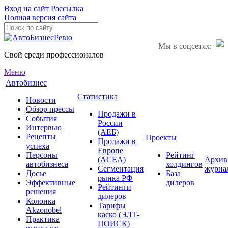
Вход на сайт
Рассылка
Полная версия сайта
Мы в соцсетях:
Свой среди профессионалов
Меню
Автобизнес
Статистика
Новости
Обзор прессы
Продажи в
События
России
Интервью
(АЕБ)
Рецепты
Проекты
Продажи в
успеха
Европе
Персоны
Рейтинг
(ACEA)
Архив
автобизнеса
холдингов
Сегментация
журна
Досье
База
рынка РФ
Эффективные
дилеров
Рейтинги
решения
дилеров
Колонка
Тарифы
Akzonobel
каско (ЭЛТ-
Практика
ПОИСК)