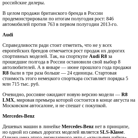
российские дилеры.
В целом продажи британского бренда в России
продемонстрировали по итогам полугодия рост: 846
автомобилей против 763 в первом полугодии 2013-го.
Audi
Справедливости ради стоит отметить, что не у всех
европейских брендов отмечается рост продаж их дорогих
спортивных моделей. Так, на спорткупе
Audi R8
за
прошедшие полгода в России остановили свой выбор 8
автолюбителей. А в январе — июне прошлого года продажи
R8
были в три раза больше — 24 единицы. Стартовая
стоимость этого немецкого спорткара составляет порядка 5
млн 715 тыс. руб.
Очевидно, россияне ожидают новую версию модели —
R8
LMX
, мировая премьера которой состоится в конце августа на
Московском автосалоне, и не спешат с покупкой.
Mercedes-Benz
Дешевых машин в линейке
Mercedes-Benz
нет в принципе,
но одной из самых дорогих моделей является
SLS-Klasse
.
Однако цена этого легендарного авто с «крыльями чайки»,