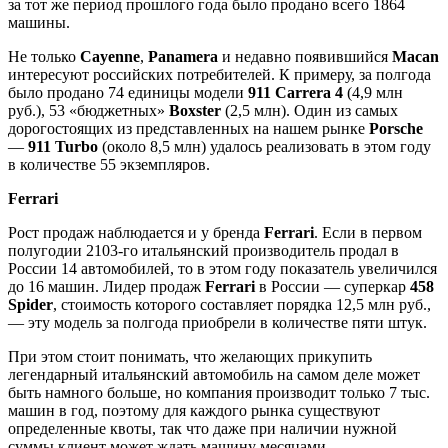
за тот же период прошлого года было продано всего 1864
машины.
Не только
Cayenne
,
Panamera
и недавно появившийся
Macan
интересуют российских потребителей. К примеру, за полгода
было продано 74 единицы модели
911 Carrera 4
(4,9 млн
руб.), 53 «бюджетных»
Boxster
(2,5 млн). Один из самых
дорогостоящих из представленных на нашем рынке
Porsche
—
911 Turbo
(около 8,5 млн) удалось реализовать в этом году
в количестве 55 экземпляров.
Ferrari
Рост продаж наблюдается и у бренда
Ferrari
. Если в первом
полугодии 2103-го итальянский производитель продал в
России 14 автомобилей, то в этом году показатель увеличился
до 16 машин. Лидер продаж
Ferrari
в России — суперкар
458
Spider
, стоимость которого составляет порядка 12,5 млн руб.,
— эту модель за полгода приобрели в количестве пяти штук.
При этом стоит понимать, что желающих прикупить
легендарный итальянский автомобиль на самом деле может
быть намного больше, но компания производит только 7 тыс.
машин в год, поэтому для каждого рынка существуют
определенные квоты, так что даже при наличии нужной
суммы клиент может ждать машину месяцами.