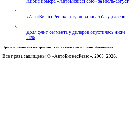
Анонс номера «АвтоБизнесРевю» за июль-август
4
«АвтоБизнесРевю» актуализировал базу дилеров
5
Доля флит-сегмента у дилеров опустилась ниже
20%
При использовании материалов с сайта ссылка на источник обязательна.
Все права защищены © «АвтоБизнесРевю», 2008–2026.