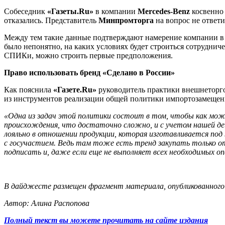
Собеседник
«Газеты.Ru»
в компании
Mercedes-Benz
косвенно 
отказались. Представитель
Минпромторга
на вопрос не ответи
Между тем такие данные подтверждают намерение компании в
было непонятно, на каких условиях будет строиться сотруднич
СПИКи, можно строить первые предположения.
Право использовать бренд «Сделано в России»
Как пояснила
«Газете.Ru»
руководитель практики внешнеторг
из инструментов реализации общей политики импортозамещени
«Одна из задач этой политики состоит в том, чтобы как можн
происхождения, что достаточно сложно, и с учетом нашей дей
лояльно в отношении продукции, которая изготавливается под
с госучастием. Ведь там тоже есть тренд закупать только о
подписать и, даже если еще не выполняет всех необходимых оп
В дайджесте размещен фрагмент материала, опубликованного н
Автор: Алина Распопова
Полный текст вы можете прочитать на сайте издания