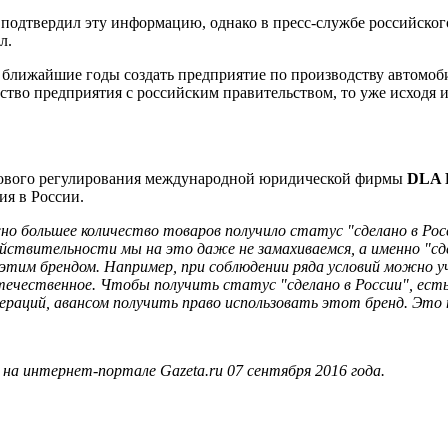
подтвердил эту информацию, однако в пресс-службе российског
л.
 ближайшие годы создать предприятие по производству автомо
ество предприятия с российским правительством, то уже исходя 
ового регулирования международной юридической фирмы
DLA 
я в России.
о большее количество товаров получило статус "сделано в Рос
ствительности мы на это даже не замахиваемся, а именно "сде
 этим брендом. Например, при соблюдении ряда условий можно у
течественное. Чтобы получить статус "сделано в России", ест
ераций, авансом получить право использовать этот бренд. Это т
а интернет-портале Gazeta.ru 07 сентября 2016 года.