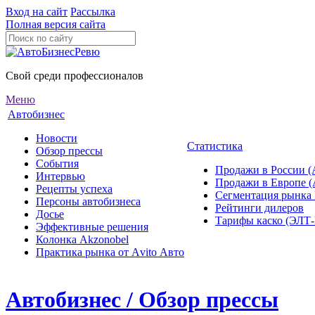
Вход на сайт
Рассылка
Полная версия сайта
Свой среди профессионалов
Меню
Автобизнес
Новости
Статистика
Обзор прессы
События
Продажи в России (
Интервью
Продажи в Европе 
Рецепты успеха
Сегментация рынка
Персоны автобизнеса
Рейтинги дилеров
Досье
Тарифы каско (ЭЛ
Эффективные решения
Колонка Akzonobel
Практика рынка от Аvito Авто
Автобизнес / Обзор прессы