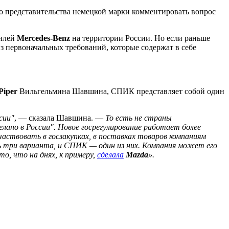
о представительства немецкой марки комментировать вопрос
билей
Mercedes-Benz
на территории России. Но если раньше
из первоначальных требований, которые содержат в себе
Piper
Вильгельмина Шавшина, СПИК представляет собой один
сии"
, — сказала Шавшина. —
То есть не страны
лано в России". Новое госрегулирование работает более
частвовать в госзакупках, в поставках товаров компаниям
ь три варианта, и СПИК — один из них. Компания может его
о, что на днях, к примеру,
сделала
Mazda
».