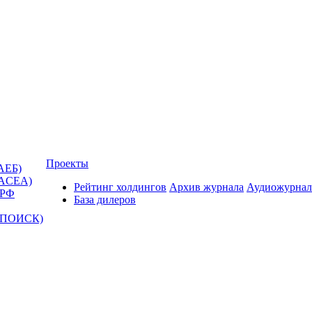
Проекты
АЕБ)
(ACEA)
Рейтинг холдингов
Архив журнала
Аудиожурнал
 РФ
База дилеров
Т-ПОИСК)