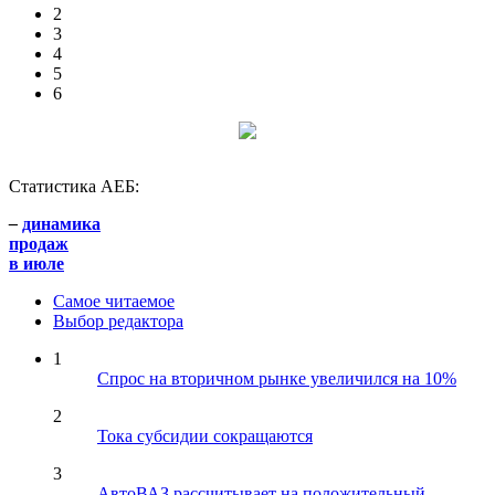
2
3
4
5
6
Статистика АЕБ:
–
динамика
продаж
в июле
Самое читаемое
Выбор редактора
1
Спрос на вторичном рынке увеличился на 10%
2
Тока субсидии сокращаются
3
АвтоВАЗ рассчитывает на положительный