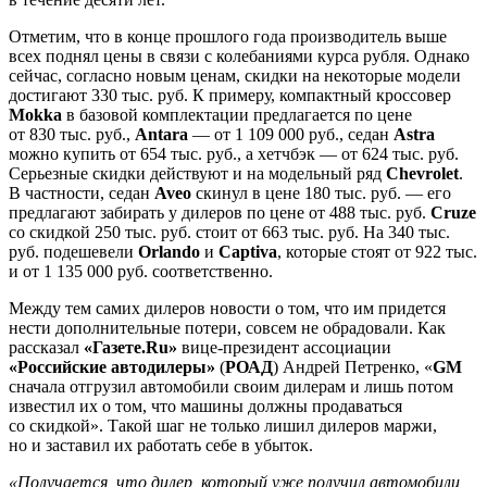
Отметим, что в конце прошлого года производитель выше
всех поднял цены в связи с колебаниями курса рубля. Однако
сейчас, согласно новым ценам, скидки на некоторые модели
достигают 330 тыс. руб. К примеру, компактный кроссовер
Mokka
в базовой комплектации предлагается по цене
от 830 тыс. руб.,
Antara
— от 1 109 000 руб., седан
Astra
можно купить от 654 тыс. руб., а хетчбэк — от 624 тыс. руб.
Серьезные скидки действуют и на модельный ряд
Chevrolet
.
В частности, седан
Aveo
скинул в цене 180 тыс. руб. — его
предлагают забирать у дилеров по цене от 488 тыс. руб.
Cruze
со скидкой 250 тыс. руб. стоит от 663 тыс. руб. На 340 тыс.
руб. подешевели
Orlando
и
Captiva
, которые стоят от 922 тыс.
и от 1 135 000 руб. соответственно.
Между тем самих дилеров новости о том, что им придется
нести дополнительные потери, совсем не обрадовали. Как
рассказал
«Газете.Ru»
вице-президент ассоциации
«Российские автодилеры
»
(
РОАД
) Андрей Петренко, «
GM
сначала отгрузил автомобили своим дилерам и лишь потом
известил их о том, что машины должны продаваться
со скидкой». Такой шаг не только лишил дилеров маржи,
но и заставил их работать себе в убыток.
«Получается, что дилер, который уже получил автомобили,