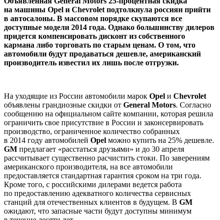
Объявленная General Motors 25-процентная скидка
на машины Opel и Chevrolet подтолкнула россиян прийти
в автосалоны. В массовом порядке скупаются все
доступные модели 2014 года. Однако большинству дилеров
придется компенсировать дисконт из собственного
кармана либо торговать по старым ценам. О том, что
автомобили будут продаваться дешевле, американский
производитель известил их лишь после отгрузки.
На уходящие из России автомобили марок
Opel
и
Chevrolet
объявлены грандиозные скидки от
General Motors
. Согласно
сообщению на официальном сайте компании, которая решила
ограничить свое присутствие в России и законсервировать
производство, ограниченное количество собранных
в 2014 году автомобилей
Opel
можно купить на 25% дешевле.
GM
предлагает «расстаться друзьями» и до 30 апреля
рассчитывает существенно расчистить стоки. По заверениям
американского производителя, на все автомобили
предоставляется стандартная гарантия сроком на три года.
Кроме того, с российскими дилерами ведется работа
по предоставлению адекватного количества сервисных
станций для отечественных клиентов в будущем. В
GM
ожидают, что запасные части будут доступны минимум
в течение десяти лет.