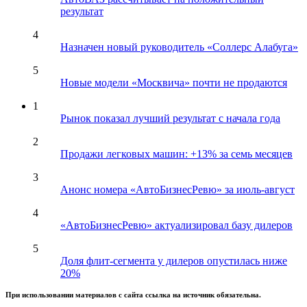
результат
4
Назначен новый руководитель «Соллерс Алабуга»
5
Новые модели «Москвича» почти не продаются
1
Рынок показал лучший результат с начала года
2
Продажи легковых машин: +13% за семь месяцев
3
Анонс номера «АвтоБизнесРевю» за июль-август
4
«АвтоБизнесРевю» актуализировал базу дилеров
5
Доля флит-сегмента у дилеров опустилась ниже
20%
При использовании материалов с сайта ссылка на источник обязательна.