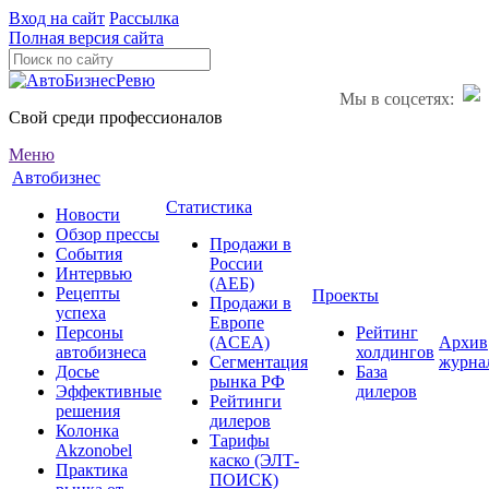
Вход на сайт
Рассылка
Полная версия сайта
Мы в соцсетях:
Свой среди профессионалов
Меню
Автобизнес
Статистика
Новости
Обзор прессы
Продажи в
События
России
Интервью
(АЕБ)
Рецепты
Проекты
Продажи в
успеха
Европе
Персоны
Рейтинг
(ACEA)
Архив
автобизнеса
холдингов
Сегментация
журна
Досье
База
рынка РФ
Эффективные
дилеров
Рейтинги
решения
дилеров
Колонка
Тарифы
Akzonobel
каско (ЭЛТ-
Практика
ПОИСК)