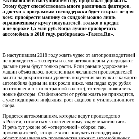
Автомобили в наступившем году продолжат дорожать.
Этому будут способствовать много различных факторов,
а доступ к программам господдержки будет открыт не для
всех: приобрести машину со скидкой можно лишь
ограниченному кругу покупателей, только в кредит
и не дороже 1,5 млн руб. Когда лучше приобретать
автомобиль в 2018 году, разбиралась «Газета.Ru».
В наступившем 2018 году ждать чудес от автопроизводителей
не приходится – эксперты и сами автоконцерны утверждают:
дальше цены будут только расти. Если раньше удорожание
машин объяснялось постепенным желанием производителей
выйти на докризисный уровень получения выручки с каждого
автомобиля (цены на них росли ниже, чем падал курс рубля
по отношению к иностранной валюте), то теперь появились
новые факторы. Стабильности от рубля ждать не приходится,
а уже подпирают инфляция, рост акцизов и утилизационного
сбора.
Придется автокомпаниям, которые ведут производство
в России, готовиться к постепенному закручиванию гаек.
И речь тут уже не об «отверточной» сборке: так,
производителей, которые хотят получать господдержку,
обяжут локализовать производства важных автомобильных