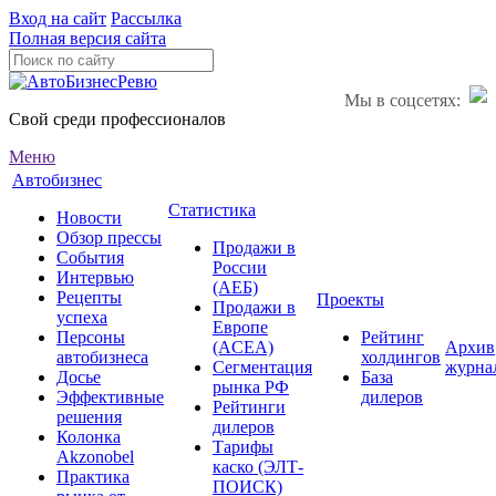
Вход на сайт
Рассылка
Полная версия сайта
Мы в соцсетях:
Свой среди профессионалов
Меню
Автобизнес
Статистика
Новости
Обзор прессы
Продажи в
События
России
Интервью
(АЕБ)
Рецепты
Проекты
Продажи в
успеха
Европе
Персоны
Рейтинг
(ACEA)
Архив
автобизнеса
холдингов
Сегментация
журна
Досье
База
рынка РФ
Эффективные
дилеров
Рейтинги
решения
дилеров
Колонка
Тарифы
Akzonobel
каско (ЭЛТ-
Практика
ПОИСК)