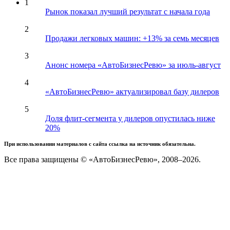
1
Рынок показал лучший результат с начала года
2
Продажи легковых машин: +13% за семь месяцев
3
Анонс номера «АвтоБизнесРевю» за июль-август
4
«АвтоБизнесРевю» актуализировал базу дилеров
5
Доля флит-сегмента у дилеров опустилась ниже
20%
При использовании материалов с сайта ссылка на источник обязательна.
Все права защищены © «АвтоБизнесРевю», 2008–2026.