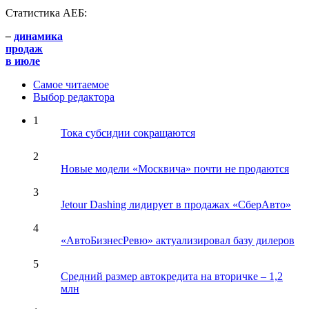
Статистика АЕБ:
–
динамика
продаж
в июле
Самое читаемое
Выбор редактора
1
Тока субсидии сокращаются
2
Новые модели «Москвича» почти не продаются
3
Jetour Dashing лидирует в продажах «СберАвто»
4
«АвтоБизнесРевю» актуализировал базу дилеров
5
Средний размер автокредита на вторичке – 1,2
млн