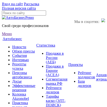
Вход на сайт
Рассылка
Полная версия сайта
Мы в соцсетях:
Свой среди профессионалов
Меню
Автобизнес
Статистика
Новости
Обзор прессы
Продажи в
События
России
Интервью
(АЕБ)
Рецепты
Проекты
Продажи в
успеха
Европе
Персоны
Рейтинг
(ACEA)
Архив
автобизнеса
холдингов
Сегментация
журна
Досье
База
рынка РФ
Эффективные
дилеров
Рейтинги
решения
дилеров
Колонка
Тарифы
Akzonobel
каско (ЭЛТ-
Практика
ПОИСК)