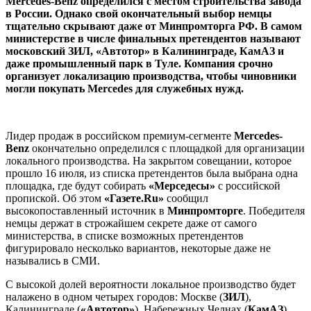
Mercedes-Benz определился с местом строительства завода
в России. Однако свой окончательный выбор немцы
тщательно скрывают даже от Минпромторга РФ. В самом
министерстве в числе финальных претендентов называют
московский ЗИЛ, «Автотор» в Калининграде, КамАЗ и
даже промышленный парк в Туле. Компания срочно
организует локализацию производства, чтобы чиновники
могли покупать Mercedes для служебных нужд.
Лидер продаж в российском премиум-сегменте
Mercedes-
Benz
окончательно определился с площадкой для организации
локального производства. На закрытом совещании, которое
прошло 16 июля, из списка претендентов была выбрана одна
площадка, где будут собирать
«Мерседесы»
с российской
пропиской. Об этом
«Газете.Ru»
сообщил
высокопоставленный источник в
Минпромторге
. Победителя
немцы держат в строжайшем секрете даже от самого
министерства, в списке возможных претендентов
фигурировало несколько вариантов, некоторые даже не
назывались в СМИ.
С высокой долей вероятности локальное производство будет
налажено в одном четырех городов: Москве (
ЗИЛ
),
Калининграде (
«Автотор»
), Набережных Челнах (
КамАЗ
)