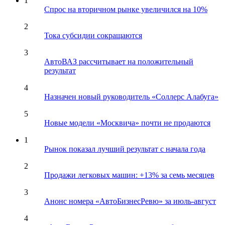
1
Спрос на вторичном рынке увеличился на 10%
2
Тока субсидии сокращаются
3
АвтоВАЗ рассчитывает на положительный
результат
4
Назначен новый руководитель «Соллерс Алабуга»
5
Новые модели «Москвича» почти не продаются
1
Рынок показал лучший результат с начала года
2
Продажи легковых машин: +13% за семь месяцев
3
Анонс номера «АвтоБизнесРевю» за июль-август
4