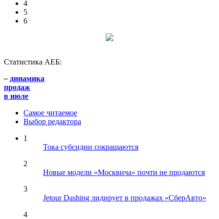
4
5
6
Статистика АЕБ:
–
динамика
продаж
в июле
Самое читаемое
Выбор редактора
1
Тока субсидии сокращаются
2
Новые модели «Москвича» почти не продаются
3
Jetour Dashing лидирует в продажах «СберАвто»
4