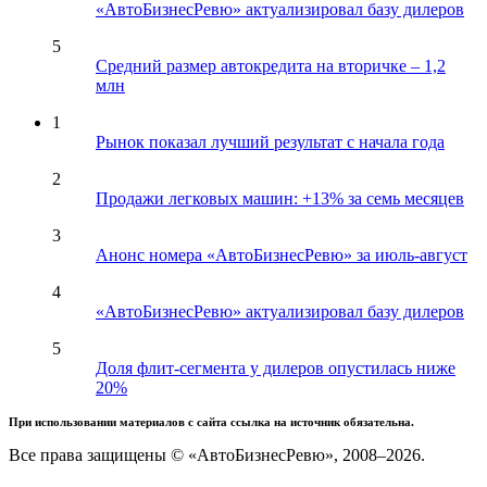
«АвтоБизнесРевю» актуализировал базу дилеров
5
Средний размер автокредита на вторичке – 1,2
млн
1
Рынок показал лучший результат с начала года
2
Продажи легковых машин: +13% за семь месяцев
3
Анонс номера «АвтоБизнесРевю» за июль-август
4
«АвтоБизнесРевю» актуализировал базу дилеров
5
Доля флит-сегмента у дилеров опустилась ниже
20%
При использовании материалов с сайта ссылка на источник обязательна.
Все права защищены © «АвтоБизнесРевю», 2008–2026.