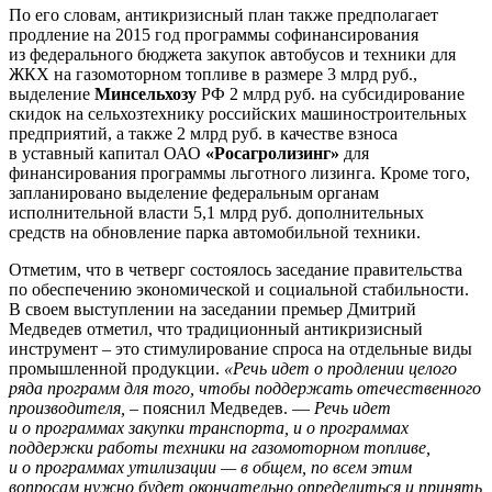
По его словам, антикризисный план также предполагает
продление на 2015 год программы софинансирования
из федерального бюджета закупок автобусов и техники для
ЖКХ на газомоторном топливе в размере 3 млрд руб.,
выделение
Минсельхозу
РФ 2 млрд руб. на субсидирование
скидок на сельхозтехнику российских машиностроительных
предприятий, а также 2 млрд руб. в качестве взноса
в уставный капитал ОАО
«Росагролизинг»
для
финансирования программы льготного лизинга. Кроме того,
запланировано выделение федеральным органам
исполнительной власти 5,1 млрд руб. дополнительных
средств на обновление парка автомобильной техники.
Отметим, что в четверг состоялось заседание правительства
по обеспечению экономической и социальной стабильности.
В своем выступлении на заседании премьер Дмитрий
Медведев отметил, что традиционный антикризисный
инструмент – это стимулирование спроса на отдельные виды
промышленной продукции.
«Речь идет о продлении целого
ряда программ для того, чтобы поддержать отечественного
производителя,
– пояснил Медведев. —
Речь идет
и о программах закупки транспорта, и о программах
поддержки работы техники на газомоторном топливе,
и о программах утилизации — в общем, по всем этим
вопросам нужно будет окончательно определиться и принять