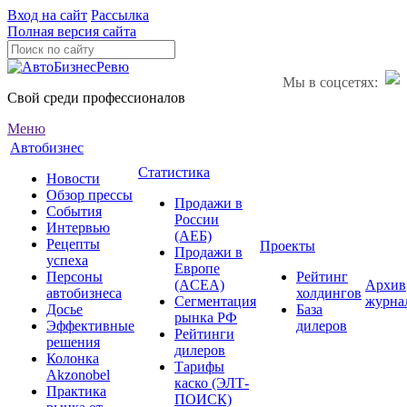
Вход на сайт
Рассылка
Полная версия сайта
Мы в соцсетях:
Свой среди профессионалов
Меню
Автобизнес
Статистика
Новости
Обзор прессы
Продажи в
События
России
Интервью
(АЕБ)
Рецепты
Проекты
Продажи в
успеха
Европе
Персоны
Рейтинг
(ACEA)
Архив
автобизнеса
холдингов
Сегментация
журна
Досье
База
рынка РФ
Эффективные
дилеров
Рейтинги
решения
дилеров
Колонка
Тарифы
Akzonobel
каско (ЭЛТ-
Практика
ПОИСК)