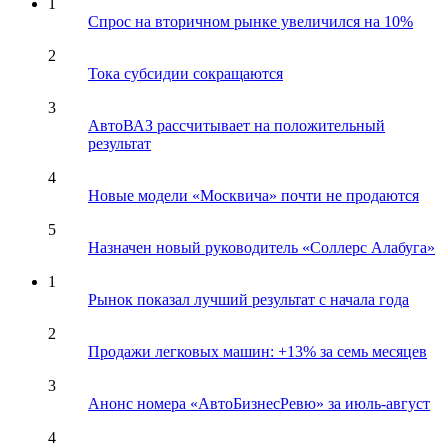
1
Спрос на вторичном рынке увеличился на 10%
2
Тока субсидии сокращаются
3
АвтоВАЗ рассчитывает на положительный
результат
4
Новые модели «Москвича» почти не продаются
5
Назначен новый руководитель «Соллерс Алабуга»
1
Рынок показал лучший результат с начала года
2
Продажи легковых машин: +13% за семь месяцев
3
Анонс номера «АвтоБизнесРевю» за июль-август
4