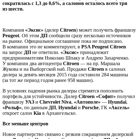
сократилась с 1,3 до 0,6%, а салонов осталось всего три
из шести.
Компания
«Эксис»
(дилер
Citroen
) может получить франшизу
Peugeot
. Об этом
ДП
сообщили сразу несколько источников
на рынке. Официальное соглашение пока не подписано.
В компании это не комментируют, в
PSA Peugeot Citroen
на запрос
ДП
не ответили.
«Эксис»
принадлежит
предпринимателям Николаю Шпаку и Андрею Захарченко.
У компании два автоцентра
Citroen
— на пр. Маршала
Жукова и на Выборгской наб. Продажи
Citroen
в салонах
дилера за девять месяцев 2015 года составили 284 машины
(за тот же период годом ранее 958 машин).
В условиях падения рынка дилеры стремятся пополнить
портфель для устойчивости. Дилер
Citroen «Софит»
получил
франшизу
УАЗ
и
Chevrolet Niva
,
«Автополе»
—
Hyundai
,
«Рольф»
, по данным
ДП
,
Hyundai
и
Porsche
, ГК
«Аксель»
откроет салон
Kia
в Архангельске.
Все меньше центров
Новое партнерство связано с резким сокращением дилерской