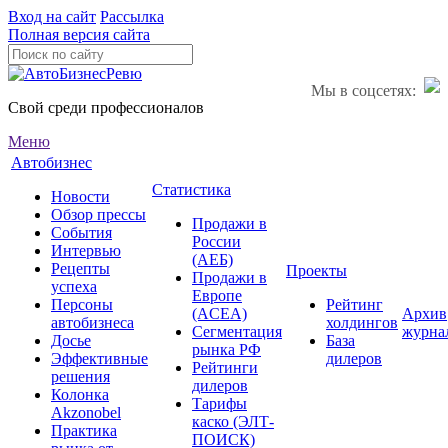
Вход на сайт
Рассылка
Полная версия сайта
Мы в соцсетях:
Свой среди профессионалов
Меню
Автобизнес
Статистика
Новости
Обзор прессы
Продажи в
События
России
Интервью
(АЕБ)
Рецепты
Проекты
Продажи в
успеха
Европе
Персоны
Рейтинг
(ACEA)
Архив
автобизнеса
холдингов
Сегментация
журна
Досье
База
рынка РФ
Эффективные
дилеров
Рейтинги
решения
дилеров
Колонка
Тарифы
Akzonobel
каско (ЭЛТ-
Практика
ПОИСК)