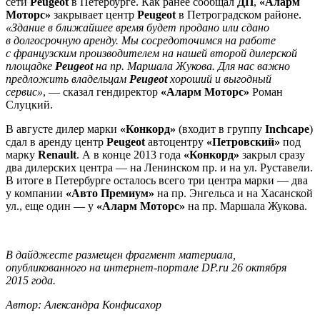
сети
Peugeot
в Петербурге. Как ранее сообщал
ДП
,
«Аларм
Моторс»
закрывает центр
Peugeot
в Петроградском районе.
«Здание в ближайшее время будет продано или сдано
в долгосрочную аренду. Мы сосредоточимся на работе
с французским производителем на нашей второй дилерской
площадке
Peugeot
на пр. Маршала Жукова. Для нас важно
предложить владельцам
Peugeot
хороший и выгодный
сервис»
, — сказал гендиректор
«Аларм Моторс»
Роман
Слуцкий.
В августе дилер марки
«Конкорд»
(входит в группу
Inchcape
)
сдал в аренду центр
Peugeot
автоцентру
«Петровский»
под
марку
Renault
. А в конце 2013 года
«Конкорд»
закрыл сразу
два дилерских центра — на Ленинском пр. и на ул. Руставели.
В итоге в Петербурге осталось всего три центра марки — два
у компании
«Авто Премиум»
на пр. Энгельса и на Хасанской
ул., еще один — у
«Аларм Моторс»
на пр. Маршала Жукова.
В дайджесте размещен фрагмент материала,
опубликованного на интернет-портале DP.ru 26 октября
2015 года.
Автор: Александра Конфисахор