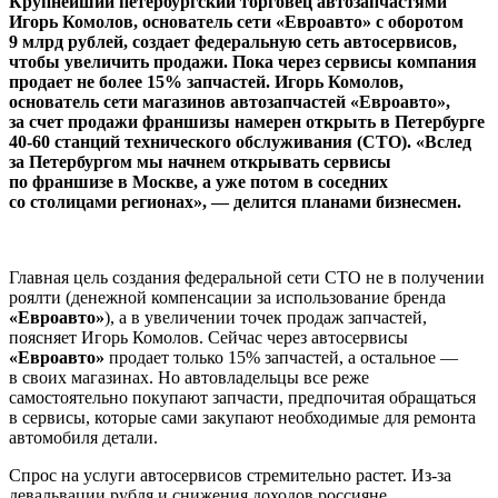
Крупнейший петербургский торговец автозапчастями
Игорь Комолов, основатель сети «Евроавто» с оборотом
9 млрд рублей, создает федеральную сеть автосервисов,
чтобы увеличить продажи. Пока через сервисы компания
продает не более 15% запчастей. Игорь Комолов,
основатель сети магазинов автозапчастей «Евроавто»,
за счет продажи франшизы намерен открыть в Петербурге
40-60 станций технического обслуживания (СТО). «Вслед
за Петербургом мы начнем открывать сервисы
по франшизе в Москве, а уже потом в соседних
со столицами регионах», — делится планами бизнесмен.
Главная цель создания федеральной сети СТО не в получении
роялти (денежной компенсации за использование бренда
«Евроавто»
), а в увеличении точек продаж запчастей,
поясняет Игорь Комолов. Сейчас через автосервисы
«Евроавто»
продает только 15% запчастей, а остальное —
в своих магазинах. Но автовладельцы все реже
самостоятельно покупают запчасти, предпочитая обращаться
в сервисы, которые сами закупают необходимые для ремонта
автомобиля детали.
Спрос на услуги автосервисов стремительно растет. Из-за
девальвации рубля и снижения доходов россияне