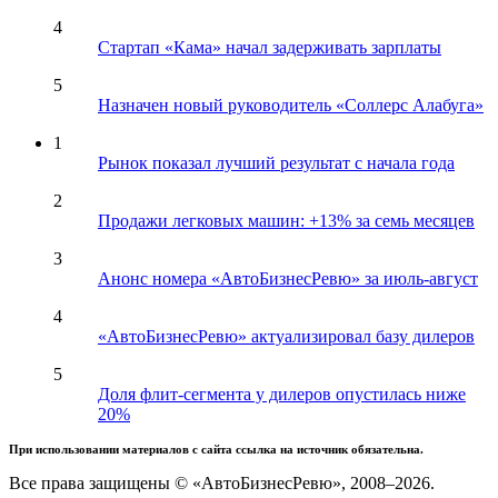
4
Стартап «Кама» начал задерживать зарплаты
5
Назначен новый руководитель «Соллерс Алабуга»
1
Рынок показал лучший результат с начала года
2
Продажи легковых машин: +13% за семь месяцев
3
Анонс номера «АвтоБизнесРевю» за июль-август
4
«АвтоБизнесРевю» актуализировал базу дилеров
5
Доля флит-сегмента у дилеров опустилась ниже
20%
При использовании материалов с сайта ссылка на источник обязательна.
Все права защищены © «АвтоБизнесРевю», 2008–2026.