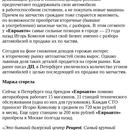
предпочитают поддерживать свои автомобили
в работоспособном состоянии, а не покупать новые машины.
Причем на запчастях граждане тоже стараются экономить,
по возможности приобретая вторичные (бывшие
в употреблении) запасные части, с разборок. В этом сегменте
у
«Евроавто»
самые сильные позиции в городе — 23 года
назад Игорь Комолов начал свой бизнес именно с разбора
автомобилей и продажи их по частям.
Сегодня на фоне снижения доходов горожан интерес
к вторичному рынку автозапчастей снова вырос. Однако
львиная доля таких деталей продается на сером рынке. Как
ранее писал
ДП
, в Петербурге увеличилось количество угонов
автомобилей с целью последующей их продажи по запчастям.
Маржа сгорела
Сейчас в Петербурге под брендом
«Евроавто»
помимо
авторазборок работает 15 магазинов, 11 станций технического
обслуживания (одна из них для грузовиков). Каждая СТО
приносит Игорю Комолову в среднем по 720 млн рублей
в месяц. Еще одну станцию за 200 млн рублей
«Евроавто»
приобрела в Москве полгода назад.
«Это бывший дилерский центр
Peugeot
. Самый крупный