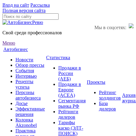
Вход на сайт
Рассылка
Полная версия сайта
Мы в соцсетях:
Свой среди профессионалов
Меню
Автобизнес
Статистика
Новости
Обзор прессы
Продажи в
События
России
Интервью
(АЕБ)
Рецепты
Проекты
Продажи в
успеха
Европе
Персоны
Рейтинг
(ACEA)
Архив
автобизнеса
холдингов
Сегментация
журна
Досье
База
рынка РФ
Эффективные
дилеров
Рейтинги
решения
дилеров
Колонка
Тарифы
Akzonobel
каско (ЭЛТ-
Практика
ПОИСК)