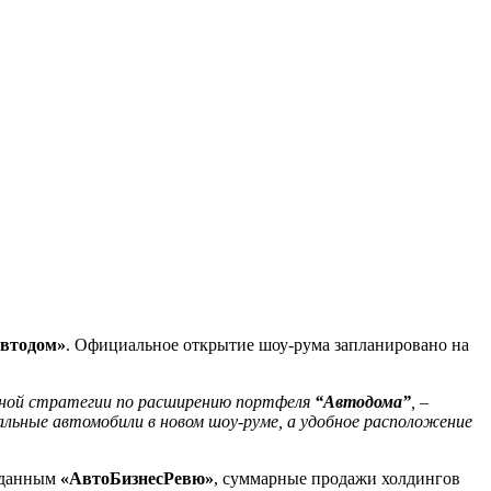
втодом»
. Официальное открытие шоу-рума запланировано на
льной стратегии по расширению портфеля
“Автодома”
,
–
льные автомобили в новом шоу-руме, а удобное расположение
о данным
«АвтоБизнесРевю»
, суммарные продажи холдингов