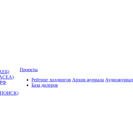
Проекты
АЕБ)
(ACEA)
Рейтинг холдингов
Архив журнала
Аудиожурнал
 РФ
База дилеров
Т-ПОИСК)