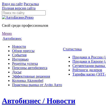
Вход на сайт
Рассылка
Полная версия сайта
Свой среди профессионалов
Меню
Автобизнес
Новости
Статистика
Обзор прессы
События
Продажи в России (
Интервью
Продажи в Европе 
Рецепты успеха
Сегментация рынка
Персоны автобизнеса
Рейтинги дилеров
Досье
Тарифы каско (ЭЛ
Эффективные решения
Колонка Akzonobel
Практика рынка от Аvito Авто
Автобизнес / Новости