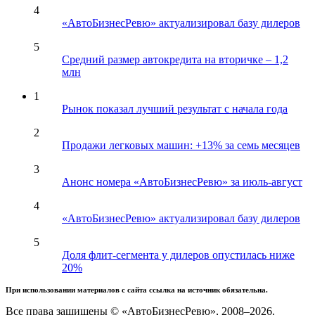
4
«АвтоБизнесРевю» актуализировал базу дилеров
5
Средний размер автокредита на вторичке – 1,2
млн
1
Рынок показал лучший результат с начала года
2
Продажи легковых машин: +13% за семь месяцев
3
Анонс номера «АвтоБизнесРевю» за июль-август
4
«АвтоБизнесРевю» актуализировал базу дилеров
5
Доля флит-сегмента у дилеров опустилась ниже
20%
При использовании материалов с сайта ссылка на источник обязательна.
Все права защищены © «АвтоБизнесРевю», 2008–2026.