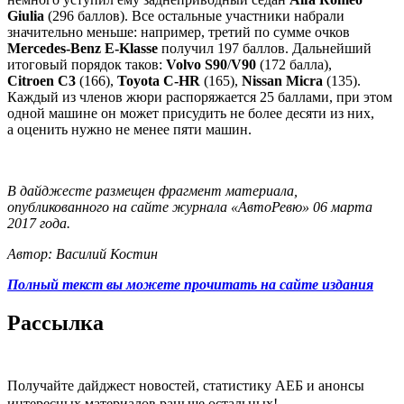
Giulia
(296 баллов). Все остальные участники набрали
значительно меньше: например, третий по сумме очков
Mercedes-Benz E-Klasse
получил 197 баллов. Дальнейший
итоговый порядок таков:
Volvo S90
/
V90
(172 балла),
Citroen C3
(166),
Toyota C-HR
(165),
Nissan Micra
(135).
Каждый из членов жюри распоряжается 25 баллами, при этом
одной машине он может присудить не более десяти из них,
а оценить нужно не менее пяти машин.
В дайджесте размещен фрагмент материала,
опубликованного на сайте журнала «АвтоРевю» 06 марта
2017 года.
Автор: Василий Костин
Полный текст вы можете прочитать на сайте издания
Рассылка
Получайте дайджест новостей, статистику АЕБ и анонсы
интересных материалов раньше остальных!