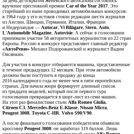
За день до открытия Женевского автосалона состоялось
вручение престижной премии
Car of the Year 2017
. Это
старейший из ныне проводимых автомобильных конкурсов:
в 1964 году у его истоков стояли редакции шести журналов
из Англии, Швеции, Германии, Италии, Франции
и Нидерландов —
Autocar
,
Vi Bilägare
,
Stern
,
Auto
,
L'Automobile Magazine
,
Autovisie
. А сейчас в голосовании
принимали участие 58 авторитетных журналистов из 22 стран
Европы. Россию в конкурсе представляют главный редактор
«АвтоРевю»
Михаил Подорожанский и журналист Вадим
Овсянкин.
Для участия в конкурсе отбираются машины, представленные
в течение предыдущих 12 месяцев. При этом автомобили
должны были поступить в продажу до конца
2016 календарного года не менее чем в пяти европейских
странах. Для начала жюри формирует длинный список
из тридцати моделей, который после первого тура
голосования превращается в шорт-лист из семи машин.
На этот раз финалистами стали
Alfa Romeo Giulia
,
Citroen C3
,
Mercedes-Benz E-Klasse
,
Nissan Micra
,
Peugeot 3008
,
Toyota C-HR
,
Volvo S90
/
V90
.
А после финального голосования победителем объявили
кроссовер
Peugeot 3008
: он заработал 319 баллов. Лишь
немного уступил ему заднеприводный седан
Alfa Romeo