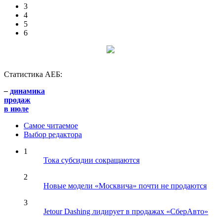
3
4
5
6
Статистика АЕБ:
–
динамика
продаж
в июле
Самое читаемое
Выбор редактора
1
Тока субсидии сокращаются
2
Новые модели «Москвича» почти не продаются
3
Jetour Dashing лидирует в продажах «СберАвто»