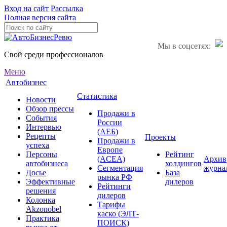
Вход на сайт
Рассылка
Полная версия сайта
Мы в соцсетях:
Свой среди профессионалов
Меню
Автобизнес
Статистика
Новости
Обзор прессы
Продажи в
События
России
Интервью
(АЕБ)
Рецепты
Проекты
Продажи в
успеха
Европе
Персоны
Рейтинг
(ACEA)
Архив
автобизнеса
холдингов
Сегментация
журна
Досье
База
рынка РФ
Эффективные
дилеров
Рейтинги
решения
дилеров
Колонка
Тарифы
Akzonobel
каско (ЭЛТ-
Практика
ПОИСК)