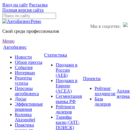
Вход на сайт
Рассылка
Полная версия сайта
Мы в соцсетях:
Свой среди профессионалов
Меню
Автобизнес
Статистика
Новости
Обзор прессы
Продажи в
События
России
Интервью
(АЕБ)
Рецепты
Проекты
Продажи в
успеха
Европе
Персоны
Рейтинг
(ACEA)
Архив
автобизнеса
холдингов
Сегментация
журна
Досье
База
рынка РФ
Эффективные
дилеров
Рейтинги
решения
дилеров
Колонка
Тарифы
Akzonobel
каско (ЭЛТ-
Практика
ПОИСК)