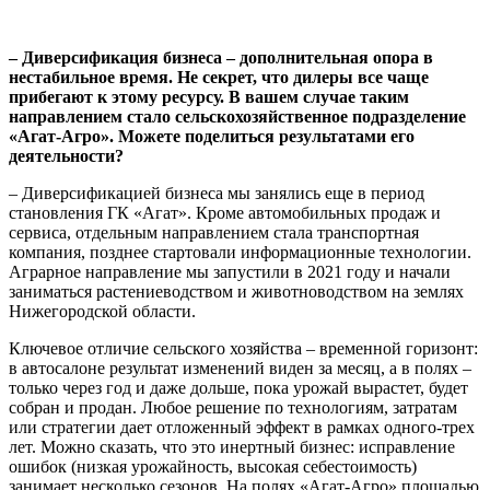
– Диверсификация бизнеса – дополнительная опора в
нестабильное время. Не секрет, что дилеры все чаще
прибегают к этому ресурсу. В вашем случае таким
направлением стало сельскохозяйственное подразделение
«Агат-Агро». Можете поделиться результатами его
деятельности?
– Диверсификацией бизнеса мы занялись еще в период
становления ГК «Агат». Кроме автомобильных продаж и
сервиса, отдельным направлением стала транспортная
компания, позднее стартовали информационные технологии.
Аграрное направление мы запустили в 2021 году и начали
заниматься растениеводством и животноводством на землях
Нижегородской области.
Ключевое отличие сельского хозяйства – временной горизонт:
в автосалоне результат изменений виден за месяц, а в полях –
только через год и даже дольше, пока урожай вырастет, будет
собран и продан. Любое решение по технологиям, затратам
или стратегии дает отложенный эффект в рамках одного-трех
лет. Можно сказать, что это инертный бизнес: исправление
ошибок (низкая урожайность, высокая себестоимость)
занимает несколько сезонов. На полях «Агат-Агро» площадью