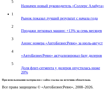
5
Назначен новый руководитель «Соллерс Алабуга»
1
Рынок показал лучший результат с начала года
2
Продажи легковых машин: +13% за семь месяцев
3
Анонс номера «АвтоБизнесРевю» за июль-август
4
«АвтоБизнесРевю» актуализировал базу дилеров
5
Доля флит-сегмента у дилеров опустилась ниже
20%
При использовании материалов с сайта ссылка на источник обязательна.
Все права защищены © «АвтоБизнесРевю», 2008–2026.