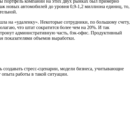
обы портфель компании на этих двух рынках был примерно
аж новых автомобилей до уровня 0,9-1,2 миллиона единиц, то,
тельной.
шла на «удаленку». Некоторые сотрудники, по большому счету,
олагаю, что штат сократится более чем на 20%. И так
 затронут административную часть, бэк-офис. Продуктивный
ан показателями объемов выработки.
ь создавать стресс-сценарии, модели бизнеса, учитывающие
т опыта работы в такой ситуации.