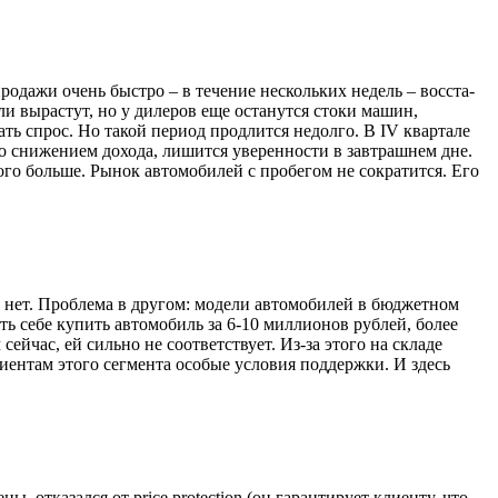
одажи очень быстро – в течение нескольких недель – восста­
ли вырастут, но у дилеров еще останутся стоки машин,
ть спрос. Но такой период продлится недолго. В IV квартале
со снижением дохо­да, лишится уверенности в завтрашнем дне.
го больше. Рынок автомобилей с пробегом не сократится. Его
 нет. Проблема в другом: модели автомобилей в бюджетном
ть себе купить автомобиль за 6-10 миллионов рублей, более
ейчас, ей сильно не соответствует. Из-за этого на складе
иентам этого сегмен­та особые условия поддержки. И здесь
 отказался от price protection (он гарантирует клиенту, что