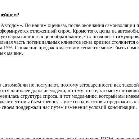
ьней­шем?
«Автодом». По нашим оценкам, после окончания самоизоляции пр
 сформируется отложенный спрос. Кроме того, цены на автомоби­
ю вариатив­ность в ценообразовании, что позволит стимулирова
тельная часть потенциальных клиентов из-за кризиса столкнется 
на 15%. Снижение продаж в массовом сегменте может быть намно
вых машин.
 автомобили не поступают, поэтому затоваренности как таковой
тся наиболее дорогие модели, потому что те, кто могут позволи
енилась структура спроса, и тот модел-микс, который мы имеем с
начит, что мы бьем тревогу – уже сегодня готовы предложить кл
е своем поддержали нас путем изменения условий консигнации.
ас стало неожиданностью то, что в этом году BMW, повысив цены,