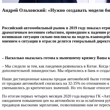
Андрей Ольховский: «Нужно создавать модели б
Российский автомобильный рынок в 2019 году показал отриц
драматичным весенним событиям, приведшим к падению рубл
возникшая ситуация сильно повлияла на модель взаимодейс
мнением о ситуации в отрасли делится генеральный дирек
– Насколько оказалась готова к нынешнему кризису Ваша к
– Мы следили за тем, как пандемия развивалась в Китае. Когда
дополнительной ликвидностью. Мы обратились в банк и созда
Наши дистанционные каналы продаж автомобилей были готовы 
от продажи автомобилей снизилась на 32-35% по отношению к 
уменьши­лись до критических значений. Но это больше относит
По итогам первых четырех месяцев 2020 года выручка ГК «Авто
ожиданием повышения цен на автомобили из-за ослабления руб
про­давцов высокими зарплатами, позволившими нам не пересма