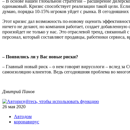
– В основе нашей глобальной стратегии – расширение дилер­ск
одинаковый. Кризис способствует реализации такой цели. Если
думаю, порядка 10-15% игроков уйдет с рынка. В сегодняшних у
Этот кризис дал возможность по-новому оценить эффективность
ничего не делают, но компания работает, создает добавленную 
произойдет не только у нас. Это отраслевой тренд, связанный
персонал, который составляют продавцы, работники сервиса, в
– Появились ли у Вас новые риски?
– Главный новый риск – о нем говорят вирусологи – вслед за
самои­золяцию клиентов. Ведь сегодняшняя проблема во многом у
Дмитрий Панов
26 мая 2020
Автодом
коронавирус