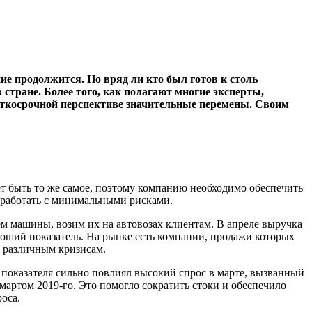
ие продолжится. Но вряд ли кто был готов к столь
тране. Более того, как полагают многие эксперты,
раткосрочной перспективе значительные перемены. Своим
жет быть то же самое, поэтому компанию необходимо обеспечить
 работать с минимальными рисками.
м машины, возим их на автовозах клиентам. В апреле выручка
оший показатель. На рынке есть компании, продажи которых
к различным кризисам.
 показателя сильно повлиял высокий спрос в марте, вызванный
мартом 2019-го. Это помогло сократить стоки и обеспечило
оса.