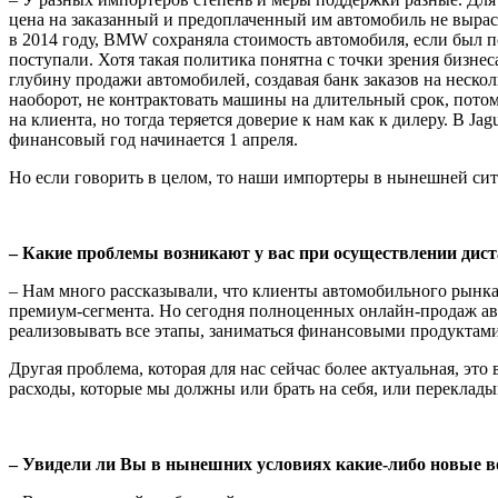
цена на заказанный и предоплаченный им автомобиль не вырасте
в 2014 году, BMW сохраняла стоимость автомобиля, если был по
поступали. Хотя такая поли­тика понятна с точки зрения бизн
глубину продажи автомобилей, создавая банк заказов на несколь
наоборот, не контрактовать маши­ны на длительный срок, пот
на клиента, но тогда теряется доверие к нам как к дилеру. В J
финансовый год начинается 1 апреля.
Но если говорить в целом, то наши импортеры в нынешней сит
– Какие проблемы возникают у вас при осуществлении дист
– Нам много рассказывали, что клиенты автомобильного рынка
пре­миум-сегмента. Но сегодня полноценных онлайн-продаж авто
реализо­вывать все этапы, заниматься финансовыми продуктами
Другая проблема, которая для нас сейчас более актуальная, эт
расходы, которые мы должны или брать на себя, или переклады­
– Увидели ли Вы в нынешних условиях какие-либо новые в