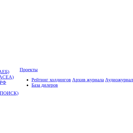
Проекты
АЕБ)
(ACEA)
Рейтинг холдингов
Архив журнала
Аудиожурнал
 РФ
База дилеров
Т-ПОИСК)