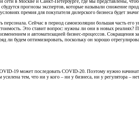
ой сети в Москве и Санкт-Петербурге, где мы представлены, чт
 сбудутся прогнозы экспертов, которые называли снижение прод
словиях премия для покупателя дилерского бизнеса будет значи­
 персонала. Сейчас в период самоизоляции большая часть его у
стоимость. Это ставит вопрос: нужны ли они в новых реалиях? П
 с изменением и автоматизацией биз­нес-процессов. Сокращения
ряд ли будем оптимизировать, поскольку он хорошо отрегулиров
 COVID-19 может последовать COVID-20. Поэтому нужно начинат
силена тем, что ни у кого – ни у бизнеса, ни у регулятора – не