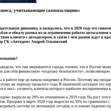
изнеса, учитывающие самоизоляцию»
ательную динамику, и ожидалось, что в 2020 году его снижен
я и обвалу рынка из-за ограничения работы автосалонов в с
твия клиента с автодилером, в связи с чем рынок ждут в к
тор ГК «Автодом» Андрей Ольховский
ом­пания?
 увидели, что там закрываются города, поняли, что в России мо
ли для себя финансовую «подушку безопасности», позволяющую
к работе еще до начала пандемии в России. Поэтому мы продае
этому же периоду прошлого года. В нынешней ситуации это хор
ся к масс- сегменту, клиенты которого наиболее восприимчивы 
­дом» выросла на 28% по отношению к 2019 году. На рост этого
ля. Продажи в марте 2020 года выросли на 50% по сравнению с 
три­вать систему их мотивации сегодня, в условиях падения спр