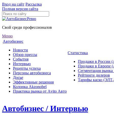
Вход на сайт
Рассылка
Полная версия сайта
Свой среди профессионалов
Меню
Автобизнес
Новости
Статистика
Обзор прессы
События
Продажи в России (
Интервью
Продажи в Европе 
Рецепты успеха
Сегментация рынка
Персоны автобизнеса
Рейтинги дилеров
Досье
Тарифы каско (ЭЛ
Эффективные решения
Колонка Akzonobel
Практика рынка от Аvito Авто
Автобизнес / Интервью