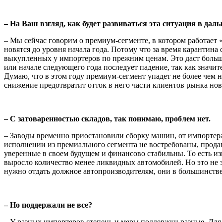
– На Ваш взгляд, как будет развиваться эта ситуация в дал
– Мы сейчас говорим о премиум-сегменте, в котором работает 
новятся до уровня начала года. Потому что за время карантина
выкуплен­ных у импортеров по прежним ценам. Это даст большу
или начале следую­щего года последует падение, так как значи
Думаю, что в этом году премиум-сегмент упадет не более чем 
снижение предотвра­тит отток в него части клиентов рынка но
– С затоваренностью складов, так понимаю, проблем нет.
– Заводы временно приостановили сборку машин, от импортера
испол­нении из премиального сегмента не востребованы, продаю
уверенные в своем будущем и финансово стабильны. То есть изм
выросло количество менее ликвидных автомобилей. Но это не з
нужно отдать должное авто­производителям, они в большинств
– Но поддержали не все?
– У разных импортеров степень и меры поддержки разные. Для н