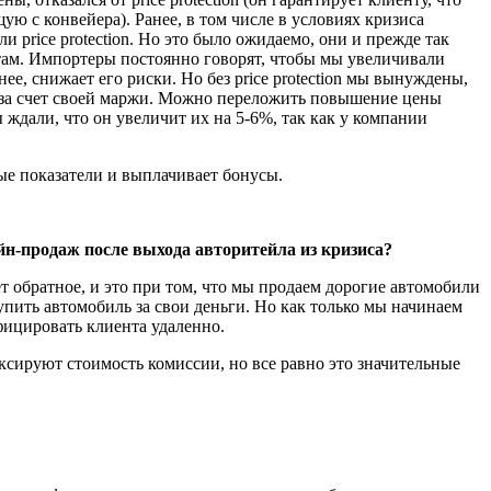
ю с кон­вейера). Ранее, в том числе в условиях кризиса
 price protection. Но это было ожидаемо, они и прежде так
ентам. Импортеры постоянно говорят, чтобы мы увеличивали
нее, снижает его риски. Но без price protection мы вынуждены,
у за счет своей маржи. Можно перело­жить повышение цены
ы ждали, что он увеличит их на 5-6%, так как у компании
ые показатели и выплачивает бонусы.
н-продаж после выхода авторитейла из кризиса?
 обратное, и это при том, что мы продаем дорогие автомобили
упить автомобиль за свои деньги. Но как только мы начинаем
фицировать клиента удаленно.
фиксируют стоимость комиссии, но все равно это значительные