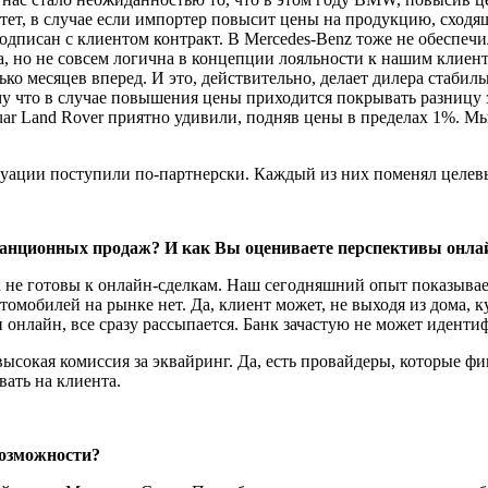
т, в слу­чае если импортер повысит цены на продукцию, сходящу
дписан с клиентом контракт. В Mercedes-Benz тоже не обеспечили
еса, но не совсем логична в кон­цепции лояльности к нашим кли
ко месяцев вперед. И это, дей­ствительно, делает дилера стабиль
ому что в случае повышения цены при­ходится покрывать разниц
aguar Land Rover приятно удивили, подняв цены в пределах 1%. М
уа­ции поступили по-партнерски. Каждый из них поменял целев
ан­ционных продаж? И как Вы оцениваете перспективы онлай
 не готовы к онлайн-сделкам. Наш сегодняшний опыт показывает
мо­билей на рынке нет. Да, клиент может, не выходя из дома, к
 онлайн, все сразу рассыпается. Банк зачастую не может иденти
о высокая комиссия за эквайринг. Да, есть провайдеры, которые 
вать на клиента.
оз­можности?