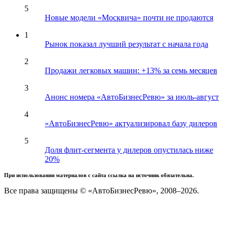
5
Новые модели «Москвича» почти не продаются
1
Рынок показал лучший результат с начала года
2
Продажи легковых машин: +13% за семь месяцев
3
Анонс номера «АвтоБизнесРевю» за июль-август
4
«АвтоБизнесРевю» актуализировал базу дилеров
5
Доля флит-сегмента у дилеров опустилась ниже
20%
При использовании материалов с сайта ссылка на источник обязательна.
Все права защищены © «АвтоБизнесРевю», 2008–2026.