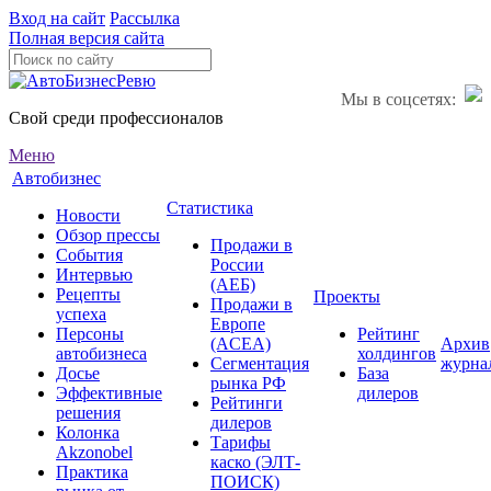
Вход на сайт
Рассылка
Полная версия сайта
Мы в соцсетях:
Свой среди профессионалов
Меню
Автобизнес
Статистика
Новости
Обзор прессы
Продажи в
События
России
Интервью
(АЕБ)
Рецепты
Проекты
Продажи в
успеха
Европе
Персоны
Рейтинг
(ACEA)
Архив
автобизнеса
холдингов
Сегментация
журна
Досье
База
рынка РФ
Эффективные
дилеров
Рейтинги
решения
дилеров
Колонка
Тарифы
Akzonobel
каско (ЭЛТ-
Практика
ПОИСК)