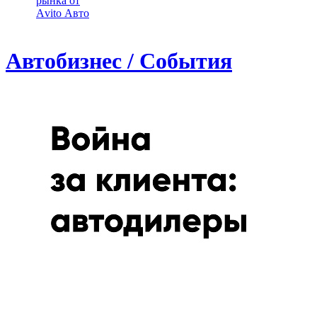
рынка от
Аvito Авто
Автобизнес / События