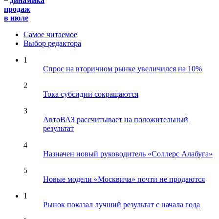
–
динамика
продаж
в июле
Самое читаемое
Выбор редактора
1
Спрос на вторичном рынке увеличился на 10%
2
Тока субсидии сокращаются
3
АвтоВАЗ рассчитывает на положительный
результат
4
Назначен новый руководитель «Соллерс Алабуга»
5
Новые модели «Москвича» почти не продаются
1
Рынок показал лучший результат с начала года