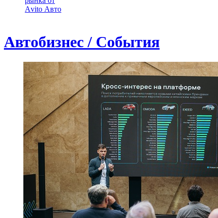
рынка от
Аvito Авто
Автобизнес / События