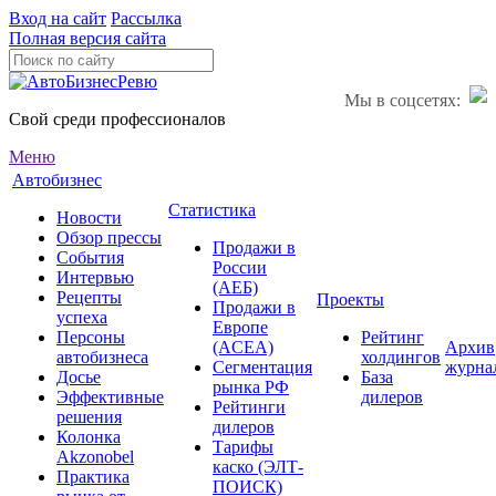
Вход на сайт
Рассылка
Полная версия сайта
Мы в соцсетях:
Свой среди профессионалов
Меню
Автобизнес
Статистика
Новости
Обзор прессы
Продажи в
События
России
Интервью
(АЕБ)
Рецепты
Проекты
Продажи в
успеха
Европе
Персоны
Рейтинг
(ACEA)
Архив
автобизнеса
холдингов
Сегментация
журна
Досье
База
рынка РФ
Эффективные
дилеров
Рейтинги
решения
дилеров
Колонка
Тарифы
Akzonobel
каско (ЭЛТ-
Практика
ПОИСК)