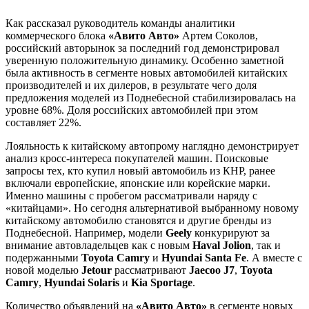
Как рассказал руководитель команды аналитики
коммерческого блока
«Авито Авто»
Артем Соколов,
российский авторынок за последний год демонстрировал
уверенную положительную динамику. Особенно заметной
была активность в сегменте новых автомобилей китайских
производителей и их дилеров, в результате чего доля
предложения моделей из Поднебесной стабилизировалась на
уровне 68%. Доля российских автомобилей при этом
составляет 22%.
Лояльность к китайскому автопрому наглядно демонстрирует
анализ кросс-интереса покупателей машин. Поисковые
запросы тех, кто купил новый автомобиль из КНР, ранее
включали европейские, японские или корейские марки.
Именно машины с пробегом рассматривали наряду с
«китайцами». Но сегодня альтернативой выбранному новому
китайскому автомобилю становятся и другие бренды из
Поднебесной. Например, модели
Geely
конкурируют за
внимание автовладельцев как с новым
Haval Jolion
, так и
подержанными
Toyota Camry
и
Hyundai Santa Fe
. А вместе с
новой моделью
Jetour
рассматривают
Jaecoo J7
,
Toyota
Camry
,
Hyundai Solaris
и
Kia Sportage
.
Количество объявлений на
«Авито Авто»
в сегменте новых