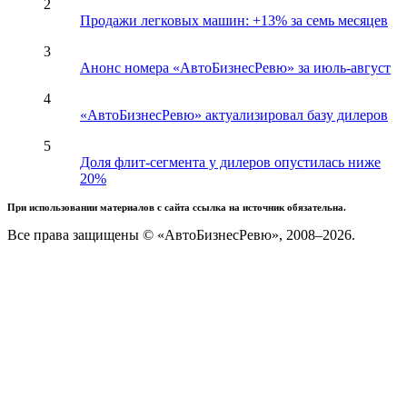
2
Продажи легковых машин: +13% за семь месяцев
3
Анонс номера «АвтоБизнесРевю» за июль-август
4
«АвтоБизнесРевю» актуализировал базу дилеров
5
Доля флит-сегмента у дилеров опустилась ниже
20%
При использовании материалов с сайта ссылка на источник обязательна.
Все права защищены © «АвтоБизнесРевю», 2008–2026.