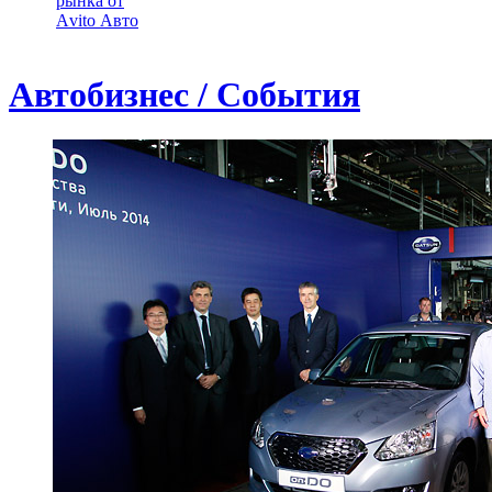
рынка от
Аvito Авто
Автобизнес / События