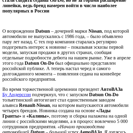
стали сходить седаны On-Do, но не за горами расширение
линейки, ведь бренд намерен войти в число наиболее
популярных в России
О возрождении
Datsun
– дочерней марки
Nissan
, под которой
автомобили не выпускались с 1986 года, – было объявлено
пару лет назад. С тех пор компания старалась регулярно
подогревать интерес к новинке – показывая эскизы первой
модели, запуская продажи в других странах, сообщая
отдельные подробности дебюта на нашем рынке. Уже в апреле
этого года
Datsun On-Do
был официально представлен
российской публике. А теперь настал черед и самого
долгожданного момента – появления седана на конвейере
российского предприятия.
Во время торжественной церемонии президент
АвтоВАЗа
Бу Андерссон
подчеркнул, что с запуском
Datsun On-Do
тольяттинский автогигант стал единственным заводом
альянса
Renault-Nissan
, на котором выпускаются автомобили
четырех брендов. Новинка создана на основе
«Лады
Гранты»
и
«Калины»
, поэтому и сборка налажена на одной
линии с российскими моделями, а в процесс вовлечено 5 000
сотрудников предприятия.
«Начало производства
автомобилей
Datsun
– большой успех
АвтоВАЗа
. Я горжусь