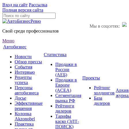
Вход на сайт
Рассылка
Полная версия сайта
Мы в соцсетях:
Свой среди профессионалов
Меню
Автобизнес
Статистика
Новости
Обзор прессы
Продажи в
События
России
Интервью
(АЕБ)
Рецепты
Проекты
Продажи в
успеха
Европе
Персоны
Рейтинг
(ACEA)
Архив
автобизнеса
холдингов
Сегментация
журна
Досье
База
рынка РФ
Эффективные
дилеров
Рейтинги
решения
дилеров
Колонка
Тарифы
Akzonobel
каско (ЭЛТ-
Практика
ПОИСК)