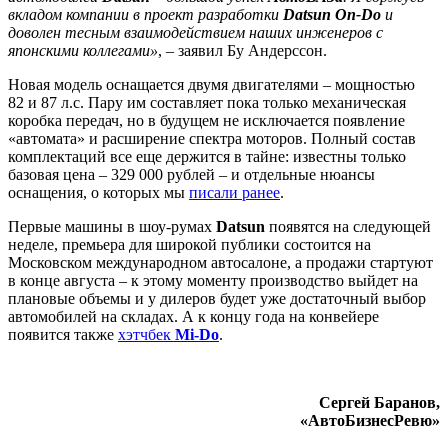
вкладом компании в проект разработки
Datsun On-Do
и
доволен тесным взаимодействием наших инженеров с
японскими коллегами»
, – заявил Бу Андерссон.
Новая модель оснащается двумя двигателями – мощностью
82 и 87 л.с. Пару им составляет пока только механическая
коробка передач, но в будущем не исключается появление
«автомата» и расширение спектра моторов. Полный состав
комплектаций все еще держится в тайне: известны только
базовая цена – 329 000 рублей – и отдельные нюансы
оснащения, о которых мы
писали ранее
.
Первые машины в шоу-румах
Datsun
появятся на следующей
неделе, премьера для широкой публики состоится на
Московском международном автосалоне, а продажи стартуют
в конце августа – к этому моменту производство выйдет на
плановые объемы и у дилеров будет уже достаточный выбор
автомобилей на складах. А к концу года на конвейере
появится также
хэтчбек
Mi-Do
.
Сергей Баранов,
«АвтоБизнесРевю»