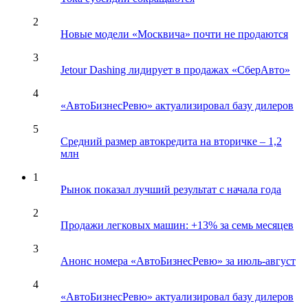
2
Новые модели «Москвича» почти не продаются
3
Jetour Dashing лидирует в продажах «СберАвто»
4
«АвтоБизнесРевю» актуализировал базу дилеров
5
Средний размер автокредита на вторичке – 1,2
млн
1
Рынок показал лучший результат с начала года
2
Продажи легковых машин: +13% за семь месяцев
3
Анонс номера «АвтоБизнесРевю» за июль-август
4
«АвтоБизнесРевю» актуализировал базу дилеров