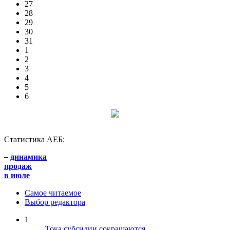
27
28
29
30
31
1
2
3
4
5
6
Статистика АЕБ:
–
динамика
продаж
в июле
Самое читаемое
Выбор редактора
1
Тока субсидии сокращаются