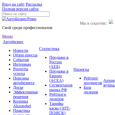
Вход на сайт
Рассылка
Полная версия сайта
Мы в соцсетях:
Свой среди профессионалов
Меню
Автобизнес
Статистика
Новости
Обзор прессы
Продажи в
События
России
Интервью
(АЕБ)
Рецепты
Проекты
Продажи в
успеха
Европе
Персоны
Рейтинг
(ACEA)
Архив
автобизнеса
холдингов
Сегментация
журна
Досье
База
рынка РФ
Эффективные
дилеров
Рейтинги
решения
дилеров
Колонка
Тарифы
Akzonobel
каско (ЭЛТ-
Практика
ПОИСК)