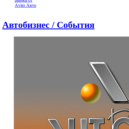
рынка от
Аvito Авто
Автобизнес / События