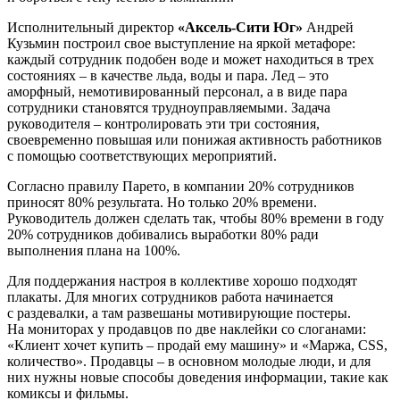
Исполнительный директор
«Аксель-Сити Юг»
Андрей
Кузьмин построил свое выступление на яркой метафоре:
каждый сотрудник подобен воде и может находиться в трех
состояниях – в качестве льда, воды и пара. Лед – это
аморфный, немотивированный персонал, а в виде пара
сотрудники становятся трудноуправляемыми. Задача
руководителя – контролировать эти три состояния,
своевременно повышая или понижая активность работников
с помощью соответствующих мероприятий.
Согласно правилу Парето, в компании 20% сотрудников
приносят 80% результата. Но только 20% времени.
Руководитель должен сделать так, чтобы 80% времени в году
20% сотрудников добивались выработки 80% ради
выполнения плана на 100%.
Для поддержания настроя в коллективе хорошо подходят
плакаты. Для многих сотрудников работа начинается
с раздевалки, а там развешаны мотивирующие постеры.
На мониторах у продавцов по две наклейки со слоганами:
«Клиент хочет купить – продай ему машину» и «Маржа, CSS,
количество». Продавцы – в основном молодые люди, и для
них нужны новые способы доведения информации, такие как
комиксы и фильмы.