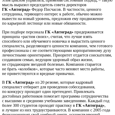
этим циклом управлять, применяя системный подход, – такую
мысль выразил председатель совета директоров
ГК «Автоград»
Федор Писчасов. В частности, ценного
сотрудника, теряющего интерес к работе, обычно можно
вывести на новый уровень, предложив ему продвижение
по карьерной лестнице или новые обязанности.
При подборе персонала
ГК «Автоград»
придерживается
принципа «растим своих», считая, что лучше взять
способного или обучаемого новичка и вырастить ценного
специалиста, разделяющего ценности компании, чем готового
профессионала с не соответствующими корпоративному духу
личностными ориентирами. Приоритет отдается соискателям,
создавшим семью, ведущим здоровый образ жизни,
не страдающим звездной болезнью. Компания старается
не брать «колобков», которые часто меняют место работы,
не приветствуются и вредные привычки.
В
ГК «Автоград»
из 20 резюме, которые кадровый
специалист отбирает для проведения собеседования,
по конкурсу проходит один претендент. Привлекать
достойных работников помогает программа сотрудничества
с высшими и средними учебными заведениями. Каждый год
более 300 студентов проходят практику в
ГК «Автоград»
,
и лучшие из них трудоустраиваются. В компании с 2005 года
функционирует свой учебный центр, осуществляющий