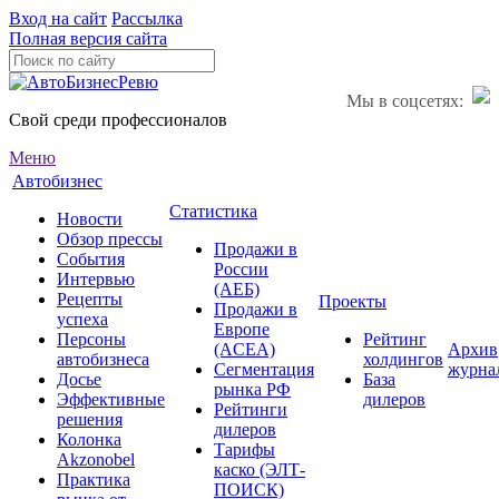
Вход на сайт
Рассылка
Полная версия сайта
Мы в соцсетях:
Свой среди профессионалов
Меню
Автобизнес
Статистика
Новости
Обзор прессы
Продажи в
События
России
Интервью
(АЕБ)
Рецепты
Проекты
Продажи в
успеха
Европе
Персоны
Рейтинг
(ACEA)
Архив
автобизнеса
холдингов
Сегментация
журна
Досье
База
рынка РФ
Эффективные
дилеров
Рейтинги
решения
дилеров
Колонка
Тарифы
Akzonobel
каско (ЭЛТ-
Практика
ПОИСК)