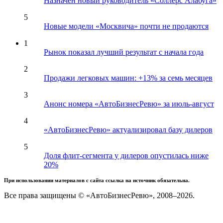
Назначен новый руководитель «Соллерс Алабуга»
5
Новые модели «Москвича» почти не продаются
1
Рынок показал лучший результат с начала года
2
Продажи легковых машин: +13% за семь месяцев
3
Анонс номера «АвтоБизнесРевю» за июль-август
4
«АвтоБизнесРевю» актуализировал базу дилеров
5
Доля флит-сегмента у дилеров опустилась ниже
20%
При использовании материалов с сайта ссылка на источник обязательна.
Все права защищены © «АвтоБизнесРевю», 2008–2026.