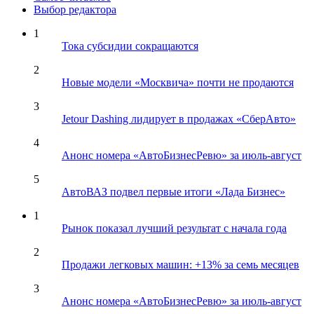
Выбор редактора
1
Тока субсидии сокращаются
2
Новые модели «Москвича» почти не продаются
3
Jetour Dashing лидирует в продажах «СберАвто»
4
Анонс номера «АвтоБизнесРевю» за июль-август
5
АвтоВАЗ подвел первые итоги «Лада Бизнес»
1
Рынок показал лучший результат с начала года
2
Продажи легковых машин: +13% за семь месяцев
3
Анонс номера «АвтоБизнесРевю» за июль-август