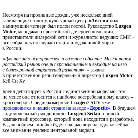
Несмотря на проливные дожди, уже несколько дней
заливающие столицу, культурный центр
«Автовилль»
в минувший четверг был полон гостей. Руководство
Luxgen
Motor
, менеджмент российской дочерней компании,
представители дилерской сети и журналисты ведущих СМИ –
все собрались по случаю старта продаж новой марки
в России.
«
Для нас это историческое и важное событие. Мы считаем
российский рынок очень перспективным и выходим на него
с долгосрочной стратегией развития
», – заявил
в приветственной речи генеральный директор
Luxgen Motor
Кей Си Ху.
Бренд дебютирует в России с единственной моделью, тем
не менее она относится к наиболее востребованному классу –
кроссоверов. Среднеразмерный
Luxgen7 SUV
уже
производится в нашей стране на заводе
«Дервейс»
. В будущем
году модельный ряд дополнят
Luxgen5 Sedan
и новый
компактный кроссовер, который пока находится в разработке.
В дальнейшем линейка будет еще расширена, однако сейчас
все внимание уделено центральной модели.