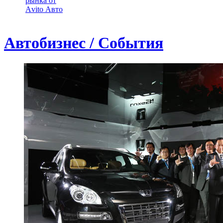
рынка от
Аvito Авто
Автобизнес / События