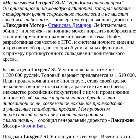
«
Мы называем
Luxgen7 SUV
“городским инноватором”.
Он ориентирован на молодую аудиторию, которая наравне
с комфортом ценит современные технологии и не мыслит
своей жизни без них
», – подчеркнул управляющий директор
«Лаксджин Мотор»
Станислав Демидов
. Действительно,
обилие «примочек» на новинке может поразить воображение:
это и информационно-развлекательная система Think+,
разработанная совместно с HTC, и системы ночного видения
и кругового обзора, не говоря об уникальных функциях,
к примеру противоугонного складывания водительского
кресла.
Базовая цена
Luxgen7 SUV
установлена на отметке
1 320 000 рублей. Топовый вариант предлагается за 1 610 000.
План продаж компания не анонсирует, ставя своей целью
не количественные показатели, а развитие самого бренда,
знакомство российских покупателей с ним и продвижение
ценностей. «
Сильные стороны нашего бренда – это
инновационность, современное локальное производство
и уникальные стандарты продаж. Мы привносим
на российский рынок новую концепцию работы
с клиентами
», – сообщил генеральный директор
«Лаксджин
Мотор»
Фрэнк Ван
.
Продажи
Luxgen7 SUV
стартуют 7 сентября. Именно в этот