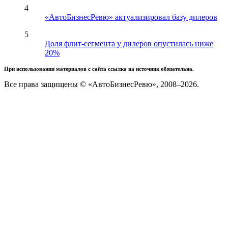
4
«АвтоБизнесРевю» актуализировал базу дилеров
5
Доля флит-сегмента у дилеров опустилась ниже
20%
При использовании материалов с сайта ссылка на источник обязательна.
Все права защищены © «АвтоБизнесРевю», 2008–2026.