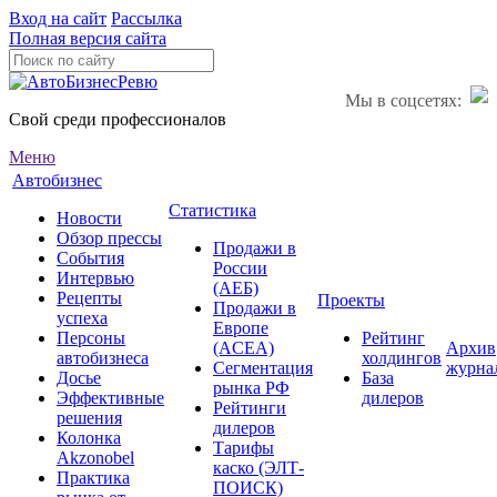
Вход на сайт
Рассылка
Полная версия сайта
Мы в соцсетях:
Свой среди профессионалов
Меню
Автобизнес
Статистика
Новости
Обзор прессы
Продажи в
События
России
Интервью
(АЕБ)
Рецепты
Проекты
Продажи в
успеха
Европе
Персоны
Рейтинг
(ACEA)
Архив
автобизнеса
холдингов
Сегментация
журна
Досье
База
рынка РФ
Эффективные
дилеров
Рейтинги
решения
дилеров
Колонка
Тарифы
Akzonobel
каско (ЭЛТ-
Практика
ПОИСК)