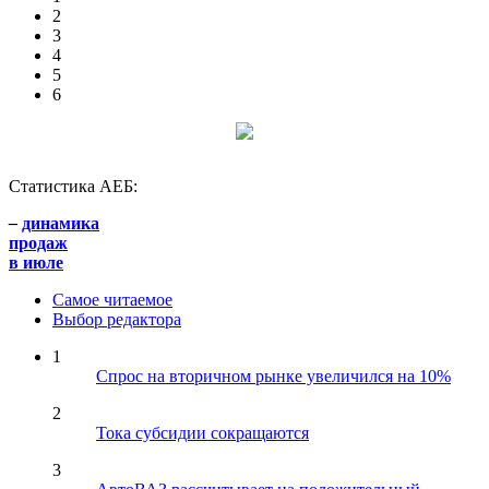
2
3
4
5
6
Статистика АЕБ:
–
динамика
продаж
в июле
Самое читаемое
Выбор редактора
1
Спрос на вторичном рынке увеличился на 10%
2
Тока субсидии сокращаются
3