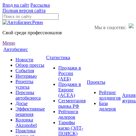
Вход на сайт
Рассылка
Полная версия сайта
Мы в соцсетях:
Свой среди профессионалов
Меню
Автобизнес
Статистика
Новости
Обзор прессы
Продажи в
События
России
Интервью
(АЕБ)
Рецепты
Проекты
Продажи в
успеха
Европе
Персоны
Рейтинг
(ACEA)
Архив
автобизнеса
холдингов
Сегментация
журна
Досье
База
рынка РФ
Эффективные
дилеров
Рейтинги
решения
дилеров
Колонка
Тарифы
Akzonobel
каско (ЭЛТ-
Практика
ПОИСК)