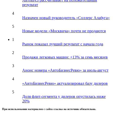
АвтоВАЗ рассчитывает на положительный
результат
4
Назначен новый руководитель «Соллерс Алабуга»
5
Новые модели «Москвича» почти не продаются
1
Рынок показал лучший результат с начала года
2
Продажи легковых машин: +13% за семь месяцев
3
Анонс номера «АвтоБизнесРевю» за июль-август
4
«АвтоБизнесРевю» актуализировал базу дилеров
5
Доля флит-сегмента у дилеров опустилась ниже
20%
При использовании материалов с сайта ссылка на источник обязательна.